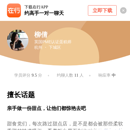
下载在行APP
立即下载
约高手一对一聊天
柳倩
英国PME认证蛋糕师
杭州 ・ 下城区
学员评分
9.5
分
约聊人数
11
人
响应率
中
擅长话题
亲手做一份甜点，让他们都惊艳去吧
甜食党们，每次路过甜点店，是不是都会被那些柔软