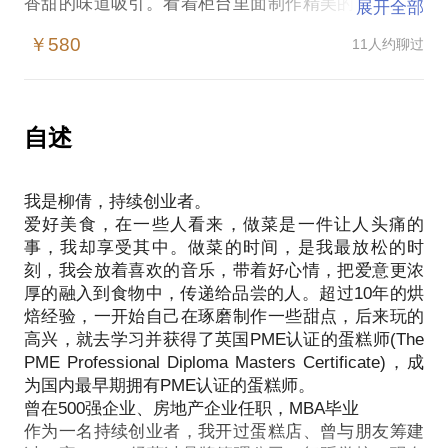
香甜的味道吸引。看着柜台里面制作精美的甜点，甚
展开全部
至有一瞬间自己也想做一些甜点，但是立马又被它“高
￥580
11人约聊过
大上”的形象吓到，看起来好复杂的样子，我还是买比
较好了。
其实，做甜点也不是那么难啦！只要你家里有烤箱，
我提供场地、所有的工具、材料，面对面教你做蛋
自述
糕，不但让宝宝、家人、朋友吃上健康美味无添加的
甜点，还能感受到自己动手烘焙带来的乐趣。我们还
我是柳倩，持续创业者。
可以聊聊这些话题——
爱好美食，在一些人看来，做菜是一件让人头痛的
做一次就能成功的各类甜点；
事，我却享受其中。做菜的时间，是我最放松的时
给你讲讲家中制作蛋糕的小窍门；
刻，我会放着喜欢的音乐，带着好心情，把爱意更浓
传授你把蛋糕切得漂亮、烤得漂亮的秘笈；
厚的融入到食物中，传递给品尝的人。超过10年的烘
再跟你聊一聊国内国外的品牌蛋糕店。
焙经验，一开始自己在琢磨制作一些甜点，后来玩的
生活要像甜点一样，甜甜蜜蜜！
高兴，就去学习并获得了英国PME认证的蛋糕师(The
PME Professional Diploma Masters Certificate)，成
为国内最早期拥有PME认证的蛋糕师。
曾在500强企业、房地产企业任职，MBA毕业
作为一名持续创业者，我开过蛋糕店、曾与朋友筹建