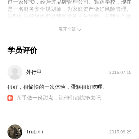
过一家NPO，经营过品牌管理公司、舞蹈学校，现在
是一名财务安全规划师，为家庭资产做好风险管理。
这些过往的经历都是我宝贵的人生经验，在我制作蛋
糕的过程中，时常会有过去的链接点会引发我的灵
展开全部
感。吃过我做的蛋糕的人，都觉得里面有种不一样的
味道。很多recipe是我收集的一些国外经典配方的基
础上改良而成，也可以算是我的独家秘方了。相信我
学员评价
们的面对面学习，会给你带来不一样的感受。
外行甲
2016.07.15
很好，很愉快的一次体验，蛋糕很好吃喔。
亲手做一份甜点，让他们都惊艳去吧
TruLinn
2015.09.29