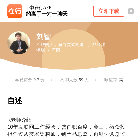
下载在行APP
立即下载
约高手一对一聊天
刘智
互联网人，前百度架构师、产品经理
深圳 ・ 不限
学员评分
9.2
分
约聊人数
59
人
响应率
高
自述
K老师介绍
10年互联网工作经验，曾任职百度，金山，微众投，
担任过从技术架构师，到产品总监，再到运营总监，