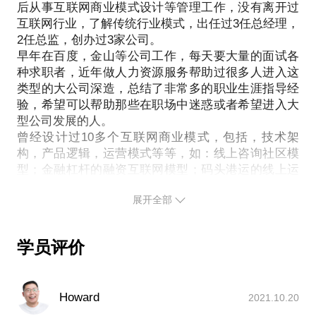
后从事互联网商业模式设计等管理工作，没有离开过
互联网行业，了解传统行业模式，出任过3任总经理，
2任总监，创办过3家公司。
早年在百度，金山等公司工作，每天要大量的面试各
种求职者，近年做人力资源服务帮助过很多人进入这
类型的大公司深造，总结了非常多的职业生涯指导经
验，希望可以帮助那些在职场中迷惑或者希望进入大
型公司发展的人。
曾经设计过10多个互联网商业模式，包括，技术架
构，产品逻辑，运营模式等等，如：线上咨询社区模
型；金融杠杆的融资互联网模型；码头港运的线上运
力调配系统；大数据云计算的国内外技术供应；典型
展开全部
的P2P车贷房贷互联网模式；基于商业中心楼顶的动
植物互联网模式转化；解决小型货运的运力调度模
式；城市智慧停车项目；跨境商品线上代购平台模
学员评价
式；知名院校的线上教务系统；线上批改作业平台运
营模式；立体车库加智慧收费系统的模式；通过车辆
租赁撬动银行市场模型；餐饮支付与物流系统的PAAS
Howard
2021.10.20
模式；等等等。
如果你需要的是专业的职业生涯规划师或者是互联网