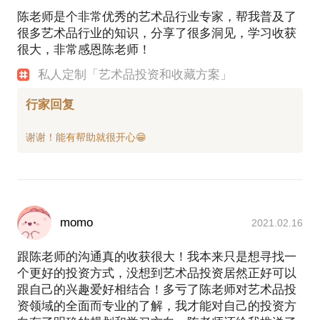
了
陈老师是个非常优秀的艺术品行业专家，帮我普及了
http://t.cn/R4N17ek
很多艺术品行业的知识，分享了很多洞见，学习收获
你不应该错过的最高规格俄罗斯艺术展
很大，非常感恩陈老师！
http://t.cn/R4Nr748
私人定制「艺术品投资和收藏方案」
苏州博物馆吴门画派仇英大展
http://t.cn/R4Nryhw
行家回复
公众微信号：“逛展览” guangzhanlan
momo
2021.02.16
跟陈老师的沟通真的收获很大！我本来只是想寻找一
个更好的投资方式，没想到艺术品投资居然正好可以
跟自己的兴趣爱好相结合！多亏了陈老师对艺术品投
资领域的全面而专业的了解，我才能对自己的投资方