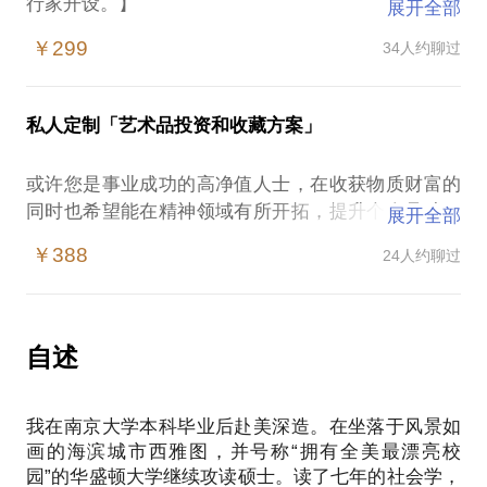
行家开设。】
展开全部
【本话题为单人一对一价格，如超过一人观展，需要
￥299
34人约聊过
补差价100元/人】
年头到年尾，上海大大小小的艺术机构从公立博物馆
到私人博物馆、画廊、艺博会不间断推出各种高大上
私人定制「艺术品投资和收藏方案」
的艺术展览，作为艺术爱好者的您，面对如此眼花缭
乱的艺术盛宴是否无从选择？或者自行参观以后觉得
或许您是事业成功的高净值人士，在收获物质财富的
只是走马观花，对展品的来龙去脉背景知识一无所
同时也希望能在精神领域有所开拓，提升个人品味，
展开全部
知，意犹未尽？那请来和我看一场展览，一起探讨下
对私人财富进行合理的资产配置；或许您是热爱艺
怎么欣赏艺术品：
￥388
24人约聊过
术，热爱生活的白领人士，渴望拥有原创艺术品，装
根据您的喜好推荐一场正在进行的展览；
点宅邸，保值增值。
为您讲解展览的意图和策展脉络；
在您动心购买艺术品，开启艺术市场之旅的时候，也
重点展品的鉴赏和背景信息；
许都有这样那样的疑问：
自述
艺术家的生平逸事；
我应该收藏什么种类的艺术品？
相关展品的艺术市场信息；
什么样的艺术品才有增值的价值？
通过一起看展，学习掌握“看懂”一件艺术品的三个层
我在南京大学本科毕业后赴美深造。在坐落于风景如
中国艺术品市场靠谱吗？
次指标。
画的海滨城市西雅图，并号称“拥有全美最漂亮校
买到赝品怎么办？
预约须知：
园”的华盛顿大学继续攻读硕士。读了七年的社会学，
去哪里购买合适的艺术品？