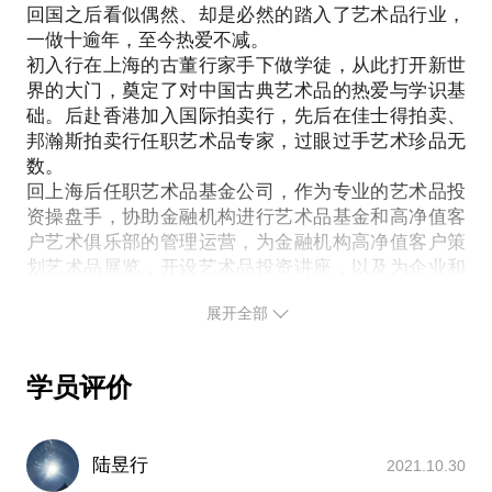
术业有专攻，我的专业方向偏古典艺术，所以导览会
回国之后看似偶然、却是必然的踏入了艺术品行业，
面对您的各种疑问，我将分享个人从业经验，为您的
以博物馆美术馆的中西方经典艺术大展为主，少部分
一做十逾年，至今热爱不减。
艺术品收藏投资保驾护航：
当代；不涉及前卫/装置/影像等展览类别
初入行在上海的古董行家手下做学徒，从此打开新世
具备收藏/投资价值的艺术品种类介绍；
主要参观博物馆美术馆的大展特展，原则上不涉及售
界的大门，奠定了对中国古典艺术品的热爱与学识基
艺术品市场的构成运作规律；
础。后赴香港加入国际拍卖行，先后在佳士得拍卖、
卖门票的商业展览
艺术品价格的形成机制；
邦瀚斯拍卖行任职艺术品专家，过眼过手艺术珍品无
近期推荐展览：
作为投资标的的艺术品特性；
数。
上海博物馆 「大英博物馆100件藏品中的世界史」
艺术品鉴赏和鉴定的知识了解；
回上海后任职艺术品基金公司，作为专业的艺术品投
上海博物馆 「中国古代绘画馆常设展」
艺术品市场的风险；
资操盘手，协助金融机构进行艺术品基金和高净值客
户艺术俱乐部的管理运营，为金融机构高净值客户策
新人进入艺术品市场需要做的相关准备和功课；
划艺术品展览，开设艺术品投资讲座，以及为企业和
根据个人爱好和预算，初步定制一个专属的艺术品投
个人提供艺术品收藏投资咨询服务。
展开全部
出于工作和爱好，每年参观各种艺术品展览和拍卖会
几十次，精通艺术品鉴赏及鉴定知识，熟悉艺术品市
场价格。希望能够与您分享对艺术品的热爱及艺术品
学员评价
市场信息。
在行「分答」页面，欢迎扫码关注，向我提问
专访顶级文房收藏家黄玄龙
陆昱行
http://t.cn/R5djMW1
2021.10.30
想知道最贵最抢手的亚洲当代艺术？看这个展就知道