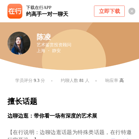
下载在行APP
立即下载
约高手一对一聊天
陈凌
艺术鉴赏投资顾问
上海 ・ 静安
学员评分
9.3
分
约聊人数
81
人
响应率
高
擅长话题
边聊边逛：带你看一场有深度的艺术展
【在行说明：边聊边逛话题为特殊类话题，在行特邀