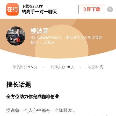
下载在行APP
立即下载
约高手一对一聊天
楼波音
RS Cafe品牌创始人，浙江省大学生创业导师
杭州 ・ 上城区
学员评分
9.5
分
约聊人数
28
人
响应率
高
擅长话题
全方位助力你完成咖啡创业
据说每一个人心中都有一个咖啡梦。