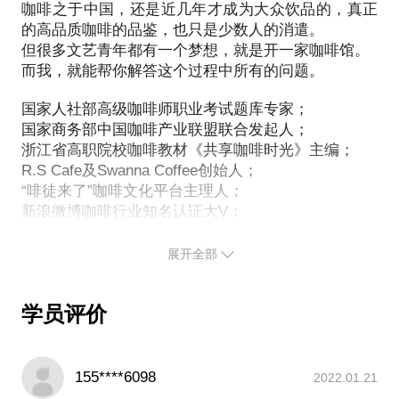
我可以协助你
咖啡之于中国，还是近几年才成为大众饮品的，真正
的高品质咖啡的品鉴，也只是少数人的消遣。
咖啡馆选址、定位、装修设计；
但很多文艺青年都有一个梦想，就是开一家咖啡馆。
而我，就能帮你解答这个过程中所有的问题。
咖啡馆内部管理、营销策划；
咖啡师专业培训及优秀咖啡师；
国家人社部高级咖啡师职业考试题库专家；
世界各地精品咖啡豆烘焙及专业供应；
国家商务部中国咖啡产业联盟联合发起人；
西点，巧克力，西餐，红酒等相关专业咨询辅导。
浙江省高职院校咖啡教材《共享咖啡时光》主编；
R.S Cafe及Swanna Coffee创始人；
“啡徒来了”咖啡文化平台主理人；
新浪微博咖啡行业知名认证大V；
浙江省作家协会会员，专栏作家；
新浪微博行业认证大V@楼波音
杭州市咖啡西餐行业协会连续三届秘书长；
展开全部
http://weibo.com/1451785411/profile?
牙买加蓝山咖啡生豆中国首次引入人；
中国（杭州）咖啡西餐节、“北山之夜”、“百人同煮千
topnav=1&wvr=6
学员评价
人同品”牙买加蓝山大世界吉尼斯纪录策划人；
国家人社部高级咖啡师职业考试题库专家
世界百瑞斯塔咖啡师大赛中国赛区区域评委。
国家商务部中国咖啡产业联盟发起人之一
浙江省大学生创业导师（咖啡行业全省唯一）
－传送门－
155****6098
2022.01.21
浙江省高职院校咖啡教材主审
微博：蓝山咖啡第一人