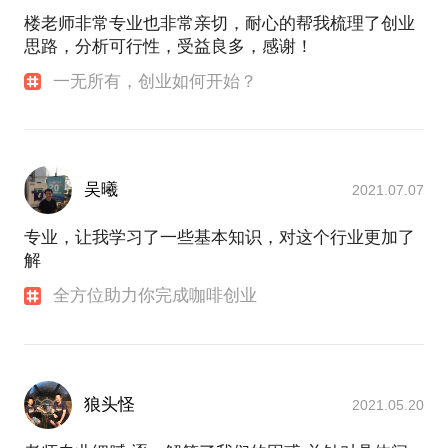
杭州咖啡梦想学院创始人及首席导师
楼老师非常专业也非常亲切，耐心的帮我梳理了创业
http://weibo.com/u/2635563400?
思路，分析可行性，受益良多，感谢！
topnav=1&wvr=6&topsug=1&is_all=1
一无所有，创业如何开始？
诗夏精品咖啡品牌创始人
http://weibo.com/jiuxianjiejie?
topnav=1&wvr=6&topsug=1
已经培育辅导学员成功开店100多家
吴曦
2021.07.07
自己品牌已经在杭州、宁波、上海、北京开出数家成
功门店。
专业，让我学习了一些基本知识，对这个行业更加了
解
交流范围可涉及全国。
全方位助力你完成咖啡创业
狼头怪
2021.05.20