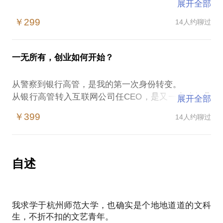
展开全部
怀揣梦想，很多人就那样糊里糊涂冲进咖啡市场，开
￥299
14人约聊过
店，贸易……看似简单的行业，最后大部分人铩羽而
归，才知道，咖啡创业并没那么容易。
一无所有，创业如何开始？
无论你咖啡馆卖氛围，卖环境，卖产品，还是卖服
务……事实上，定位比什么都重要，成本核算应该在
从警察到银行高管，是我的第一次身份转变。
开点之处就已经预算，咖啡馆就是一个社交平台，咖
从银行高管转入互联网公司任CEO，是又一个跨行业
展开全部
啡就是一种社交媒介，无论你+什么，都离不开这个
的转折。
属性。
￥399
14人约聊过
从互联网公司转回传统的餐饮服务行业，成为一个咖
啡玩家。期间，每一次等于是一次创业和开始。
那么，如何做到有调性？是先符合自己审美要求，还
如果你想要你的人生更精彩，我可以告诉你，没有比
是取悦消费者？这其实取决于你是想要自己任性地开
创业更有意义。
自述
着玩，还是希望必须赚钱。
如何开始？我可以告诉你我是如何做到的。
由此，我连续多年被浙江省就业指导中心聘为咖啡行
总之，无论你是已经开了，遇到诸多困惑，还是你计
业的唯一一个大学生创业导师。
划开，我一定可以全程辅导，协助你完成梦想。
我求学于杭州师范大学，也确实是个地地道道的文科
如果你有困惑?让我帮助你。
生，不折不扣的文艺青年。