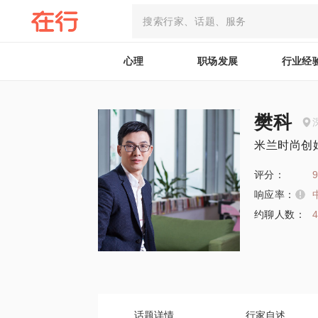
心理
职场发展
行业经
樊科
米兰时尚创
评分：
9
响应率：
约聊人数：
话题详情
行家自述