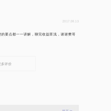
2017.08.13
键的要点都一一讲解，聊完收益匪浅，谢谢樊哥
更多评价