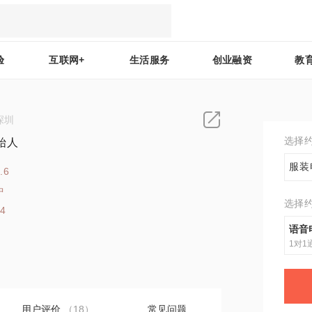
验
互联网+
生活服务
创业融资
教
深圳
选择
始人
服装
.6
中
选择
44
语音
1对1
用户评价
（18）
常见问题