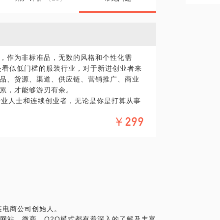
，作为非标准品，无数的风格和个性化需
是看似低门槛的服装行业，对于新进创业者来
品、货源、渠道、供应链、营销推广、商业
累，才能够游刃有余。
专业人士和连续创业者，无论是你是打算从事
产品、渠道、营销推广、商业模式方面有任
￥299
，给予你全面的帮助和指导！
装电商公司创始人。
立网站、微商、O2O模式都有着深入的了解及丰富