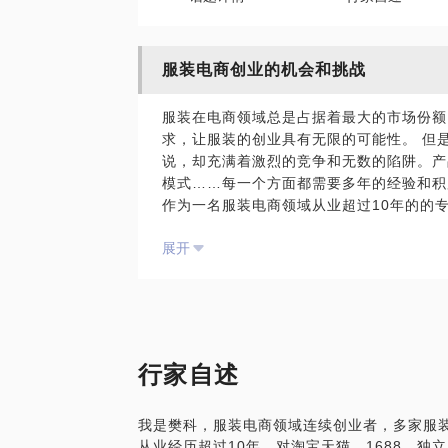
服装电商创业的机会和挑战
服装在电商领域总是占据着最大的市场份额
求，让服装的创业具有无限的可能性。 但
说，却充满着激烈的竞争和无数的陷阱。产
模式……每一个方面都需要多年的经验和积
作为一名服装电商领域从业超过10年的的
网上零售、批发或者打造自有品牌，还是对
展开
何疑问，我都相信可以通过多年的实践经验
行家自述
我是樊科，服装电商领域连续创业者，多家服
从业经历超过10年，对淘宝天猫、1688、独