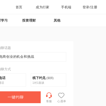
首页
成为行家
手机端
登录/注册
育学习
投资理财
其他
约聊话题
电商创业的机会和挑战
约聊方式
电话
线下约见
(
深圳
)
通话
1对1面谈
一键约聊
客服
心愿单