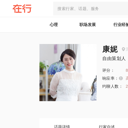
心理
职场发展
行业经
康妮
自由策划人
评分：
8
响应率：
约聊人数：
话题详情
行家自述