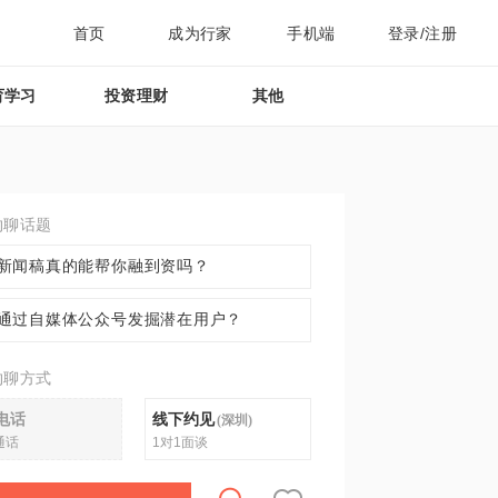
首页
成为行家
手机端
登录/注册
育学习
投资理财
其他
约聊话题
新闻稿真的能帮你融到资吗？
通过自媒体公众号发掘潜在用户？
约聊方式
电话
线下约见
(
深圳
)
通话
1对1面谈