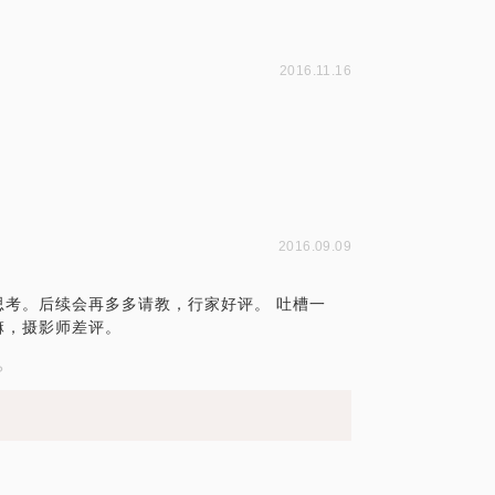
2016.11.16
2016.09.09
考。后续会再多多请教，行家好评。 吐槽一
嘛，摄影师差评。
？