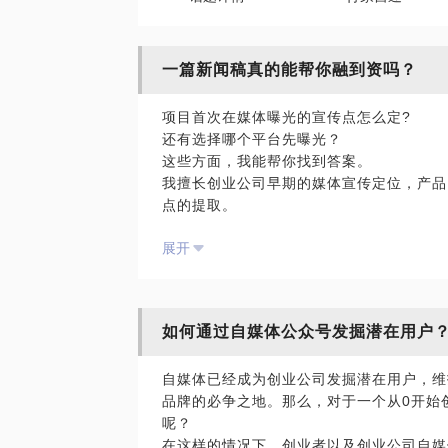
一篇新闻稿真的能帮你融到资吗？
项目首次在媒体曝光的宣传点怎么定?
还有选择哪个平台先曝光？
这些方面，我能帮你找到答案。
我擅长创业公司早期的媒体宣传定位，产品
点的提取。
曾担任分期乐等腾讯系创业公司的在早期的
展开
提供服务，积累了丰富的实战经历。
欢迎你与我约见。
PS.在选择与我见面前，请把你的问题更
题。请把你的问题提前发给我，方便我做更
如何通过自媒体公众号发掘潜在用户
面。
自媒体已经成为创业公司发掘潜在用户，维
品牌的必争之地。那么，对于一个从0开始
呢？
在这样的情况下，创业者以及创业公司自媒