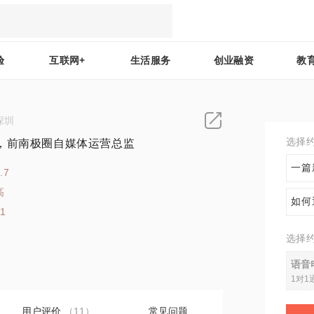
验
互联网+
生活服务
创业融资
教
深圳
选择
，前南极圈自媒体运营总监
一篇
.7
高
如何
21
选择
语音
1对1
用户评价
（11）
常见问题