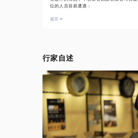
位的人员容易遭遇：
自媒体不是公司新闻通稿的集中发布地，也
展开
话稿的集中发布地...
我是原南极圈自媒体运营总监，在如何用自
及形成自我品牌价值上有一定经验
我愿意与你分享的内容包括：
1、创业公司的自媒体如何定位？
2、每天在自媒体上发哪些内容对公司最有
行家自述
3、自媒体人才应该怎么招？到哪里招？
PS.在选择与我见面前，请把你的问题更
题。请把你的问题提前发给我，方便我做更
面。