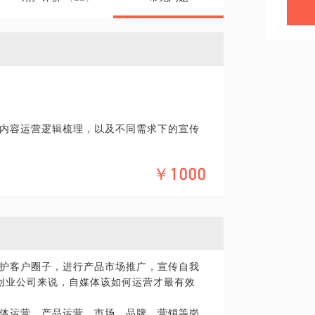
内容运营逻辑梳理，以及不同需求下的宣传
媒体传播顾问，也曾为多家知名企业或个人
￥1000
具体化。毕竟一小时的谈话只能解决一个小问
精确的准备，提升见面效率。期待与你的见
？
护客户圈子，进行产品市场推广，宣传自我
创业公司来说，自媒体该如何运营才最有效
体运营、产品运营、市场、品牌、营销等岗