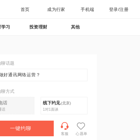
首页
成为行家
手机端
登录/注册
育学习
投资理财
其他
约聊话题
做好通讯网络运营？
约聊方式
电话
线下约见
(
北京
)
通话
1对1面谈
一键约聊
客服
心愿单