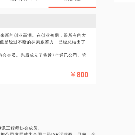
迎来新的创业高潮。在创业初期，跟所有的大
但是经过不断的探索跟努力，已经总结出了
协会会员。先后成立了将近7个通讯公司。管
￥800
题；
以及相关人脉的打通；
通讯工程师协会成员。
间把公司发展成为全国二级ISP运营商。目前，全