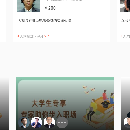
￥200
·
大视频产业及电视领域的实践心得
·
互联
8
人约聊过
•
评分
9.7
1
人约