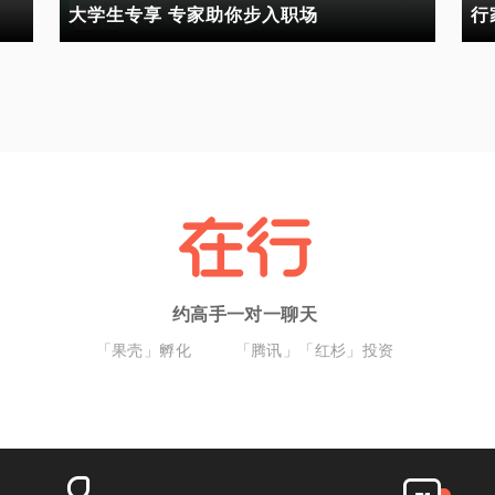
大学生专享 专家助你步入职场
行
约高手一对一聊天
「果壳」孵化
「腾讯」「红杉」投资