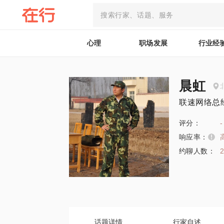
心理
职场发展
行业经
晨虹
联速网络总
评分：
-
响应率：
约聊人数：
话题详情
行家自述