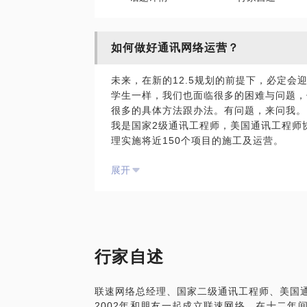
如何做好通讯网络运营？
未来，在新的12.5规划的前提下，必定会
学生一样，我们也面临很多的困难与问题，
很多的具体方法跟办法。有问题，来问我。
我是国家2级通讯工程师，美国通讯工程师
理实施将近150个项目的施工及运营。
想与你分享的内容包括：
展开
交流通信、宽带、路由等运营方面的各种问
加盟通信行业的咨询；
通信网络方面的投资、融资合作；
如何搭建省市级通信网络，行政手续的办理
如何培养通讯核心班子成员；
如何分工分配初期实施资源。
行家自述
我能带给你的是：
技术——尽量帮助解决实际的技术问题；
联速网络总经理、国家二级通讯工程师、美国
管理——管理在我这里不是事情；
2002年和朋友一起成立联速网络，在十二年
支持——如果你缺少支持，找到我就对了。