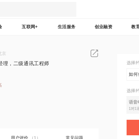
验
互联网+
生活服务
创业融资
教
北京
选择
经理，二级通讯工程师
如何
高
选择
2
语音
1对1
用户评价
（1）
常见问题