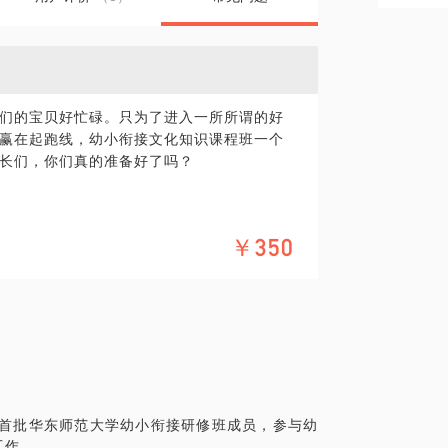
们的宝贝好忙碌。只为了进入一所所谓的好
赢在起跑线，幼小衔接文化知识课程班一个
长们，你们真的准备好了吗？
￥350
长口口相传的如此紧张，我们的确需要衔
时期，我们需要清醒地认识到这是家长和孩
们更需要知道知识以外的衔接内容：语言，
小学，大声而自豪地说：“我是一名光荣的小
，首批华东师范大学幼小衔接研修班成员，参与幼
工作。