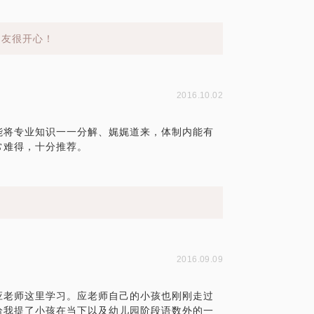
朋友很开心！
2016.10.02
能将专业知识一一分解、娓娓道来，体制内能有
常难得，十分推荐。
2016.09.09
应老师这里学习。应老师自己的小孩也刚刚走过
给我提了小孩在当下以及幼儿园阶段语数外的一