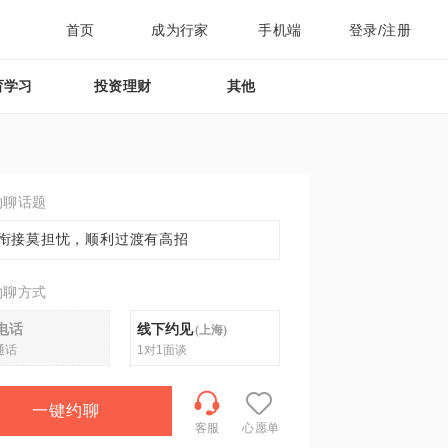
首页
成为行家
手机端
登录/注册
育学习
投资理财
其他
约聊话题
衔接莫担忧，顺利过渡有高招
约聊方式
电话
线下约见
(
上海
)
通话
1对1面谈
一键约聊
客服
心愿单