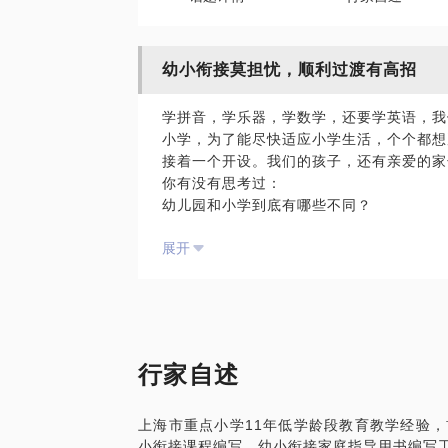
幼小衔接莫担忧，顺利过渡有高招
学拼音，学乐器，学数学，还要学英语，我
小学，为了能尽快适应小学生活，个个都想
接着一个开设。我们的孩子，还有亲爱的家
你有没有思考过：
幼儿园和小学到底有哪些不同？
需要准备的只是孩子们吗？
展开
难道我们需要准备的只有文化知识吗？
到底学习多少内容才足以轻松入学？
幼小衔接没大家想象的如此神秘，更没有家
接，需要帮助孩子更好地平稳过渡这段特殊
子共同完成的一项有趣、有意义的任务，我
艺术，科学，健康，习惯等等。
行家自述
让我们牵着宝贝儿们的手，一起快乐地走进
学生啦！”
上海市重点小学11年低学龄段教育教学经验
小衔接课程编写、幼小衔接家庭指导用书编写