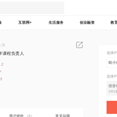
验
互联网+
生活服务
创业融资
教
上海
选择
学课程负责人
幼小
.2
中
选择
13
语音
1对1
用户评价
（8）
常见问题