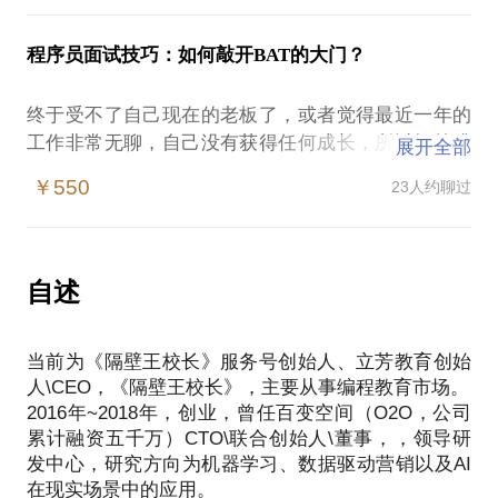
自己，避免盲目跳槽带来对自身价值的损失。PS：约
时的谈话只能解决一个小问题。请把你的问题提前发
见我之前，请提前准备您的简历及问题，以便有针对
“我的技术经理跟我说3天能做完这个功能，结果拖了3
给我，方便我做更精确的准备，提升见面效率。期待
程序员面试技巧：如何敲开BAT的大门？
性的回答。
周才做完，上线后还一堆问题。。。”
与你的见面。
“我真的不知道技术团队的那些人每天都在干些什么，
终于受不了自己现在的老板了，或者觉得最近一年的
很简单的功能要好长时间才能做完，感觉技术团队不
工作非常无聊，自己没有获得任何成长，所以打算跳
展开全部
给力啊。。。”
槽了？
……
￥550
23人约聊过
但是，你真的做好准备了么？
我非常能理解他们的痛苦，因为对于不懂技术的人来
你的简历写好了么？你能保证自己的简历在几千份简
说，技术团队就像一列完全或者部分失控的列车，冲
历中胜出而不至于被HR扔到垃圾桶里？
自述
到哪里算哪里，而他们却无能为力。既然无能为力，
你想好要去哪些公司了么？
为什么不来找我呢？我在微软、阿里工作了十年，每
你认真的准备了笔试以及面试么？
天都在解决这种问题。
当前为《隔壁王校长》服务号创始人、立芳教育创始
我的咨询会分为四部分：
人\CEO，《隔壁王校长》，主要从事编程教育市场。
不要浪费机会，每个公司都会记录你面试的过程和结
2016年~2018年，创业，曾任百变空间（O2O，公司
果，一次失败的面试可能导致你永远无法去这个公司
第一部分：前期准备，需要你把你最头疼的问题列出
累计融资五千万）CTO\联合创始人\董事，，领导研
了。
来，提前一周发给我，我会根据这些问题准备相应的
发中心，研究方向为机器学习、数据驱动营销以及AI
所以，在面试前咨询一下老司机是个明智的选择。
内容。
在现实场景中的应用。