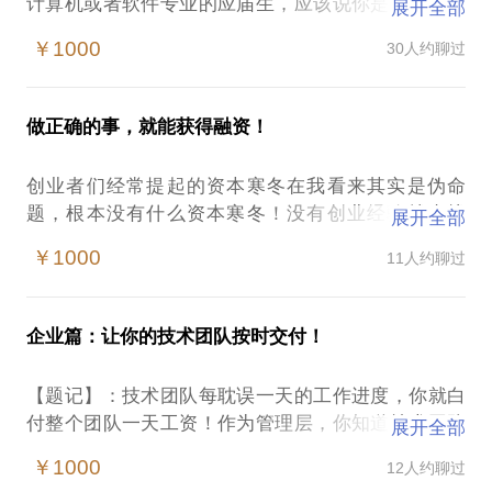
计算机或者软件专业的应届生，应该说你是幸运的。
展开全部
但是作为刚入行不久的底层码农，现实往往又很骨
￥1000
30人约聊过
感：工作压力大；工作技术含量不高，很无聊；觉得
老板是SB，瞎指挥；要学的东西很多，没人指导；公
司给的薪水很低等等。这时很多想法进入你的大脑：
做正确的事，就能获得融资！
我要不要跳槽试一下？工作内容没有挑战，我应不应
该去转型？做研发太辛苦，我是不是应该转产品？拿
创业者们经常提起的资本寒冬在我看来其实是伪命
到了这么多的offer，该怎么选择下家，又该如何谈薪
题，根本没有什么资本寒冬！没有创业经验就来找
展开全部
水呢？诸多问题让人纠结……
我，就对了在这样的情况下，创业者容易遭遇：创业
￥1000
11人约聊过
者压根就不会写BP；找不到志同道合的合伙人；项目
10多年从业经历，多年技术主管的经验，我能够帮你
只有自己觉得好，结果到处碰壁。我在本人是实战
如下：入职2年以内的非管理职位的同学，提供职业发
派，在微软、阿里巴巴混迹了十年，曾经参与阿里巴
展建议，包括技术方向和工作方法论，如果换工作，
企业篇：让你的技术团队按时交付！
巴收购有盟、易传媒的全过程；独立创业创立58红利
提供面试准备辅导，简历制作辅导和offer选择建议。
互联网金融平台，获得500万天使融资，独立创业创
初级管理职位的同学，提供团队管理方法论，以及如
【题记】：技术团队每耽误一天的工作进度，你就白
立百变空间O2O平台，获得1000万天使融资。我愿意
何招聘、培养团队成员，提高团队业绩，如何晋升的
付整个团队一天工资！作为管理层，你知道技术团队
展开全部
与你分享的内容包括：讲解怎么写BP？讲解怎么组建
建议，如果换工作，提供面试准备辅导，简历制作辅
已经耽误多少天了？
合伙人团队？讲解怎么让自己的项目冷启动？PS.在
￥1000
12人约聊过
导和offer选择建议。总而言之，我能帮你更好的认识
听过不止一个非技术出身的CEO或者是HR和我抱怨：
选择与我见面前，请把你的问题更具体化。毕竟一小