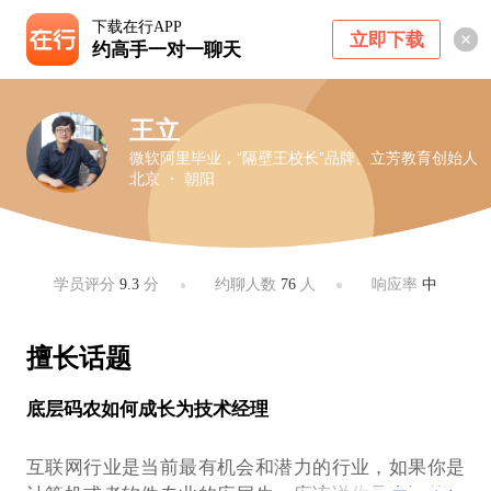
下载在行APP
立即下载
约高手一对一聊天
王立
微软阿里毕业，“隔壁王校长”品牌、立芳教育创始人
北京 ・ 朝阳
学员评分
9.3
分
约聊人数
76
人
响应率
中
擅长话题
底层码农如何成长为技术经理
互联网行业是当前最有机会和潜力的行业，如果你是