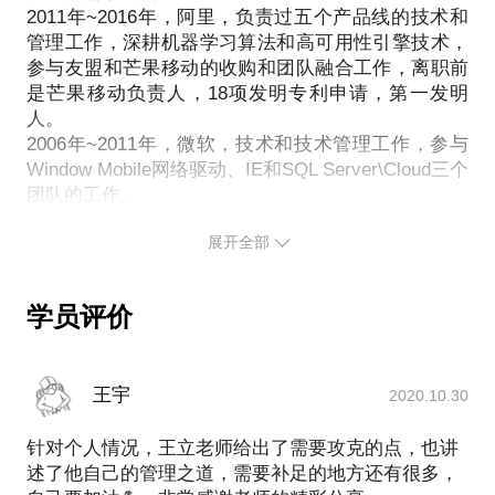
第二部分：诊断，时间1小时，在这一小时里我会和你
2011年~2016年，阿里，负责过五个产品线的技术和
管理工作，深耕机器学习算法和高可用性引擎技术，
以及你的技术团队坐在一起，把所有你列出的问题过
10多年从业经历，多年技术主管的经验，我能够帮你
参与友盟和芒果移动的收购和团队融合工作，离职前
一遍，并且明确其中的事实细节，并对问题做相应的
如下：
是芒果移动负责人，18项发明专利申请，第一发明
优先级排列。
人。
第三部分：方案，时间1.5小时，在这1.5小时里我依
入职2年以内的非管理职位的同学，提供职业发展建
2006年~2011年，微软，技术和技术管理工作，参与
然会和你以及你的技术团队坐在一起，给出我的解决
Window Mobile网络驱动、IE和SQL Server\Cloud三个
议，包括技术方向和工作方法论，如果换工作，提供
方案，这是一个布道的过程，需要所有人全神贯注的
团队的工作。
面试准备辅导，简历制作辅导和offer选择建议。
听我讲，并做记录。
2006年，天津大学 计算机系统结构硕士毕业。
初级管理职位的同学，提供团队管理方法论，以及如
第四部分：秘籍，时间1小时，此时我会单独和你沟
展开全部
为多家上市公司\著名公司\基金提供咨询顾问（宜
何招聘、培养团队成员，提高团队业绩，如何晋升的
通，讲一些不方便在所有人前讲的秘籍，这些秘籍是
信、知乎、旷视、华米、石头科技、艾瑞、创业邦
建议，如果换工作，提供面试准备辅导，简历制作辅
我多年管理技术团队的经验之谈，属于套路，虽有不
等）
导和offer选择建议。
学员评价
真诚之处，但是在特殊时期使用一二是可以解决问题
希望广交朋友，期待你的到来。
的，帮助你彻底搞定技术团队。
总而言之，我能帮你更好的认识自己，避免盲目跳槽
带来对自身价值的损失。
王宇
2020.10.30
PS：约见我之前，请提前准备您的简历及问题，以便
针对个人情况，王立老师给出了需要攻克的点，也讲
有针对性的回答。
述了他自己的管理之道，需要补足的地方还有很多，
好吧，该说的我都说了，期待你的到来！