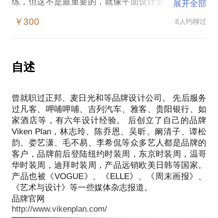
练，但这不是最重要的，就像平面设计里，所用的素
展开全部
材没有高低贵贱之分，看你怎么用。出来的东西会有
￥300
8人约聊过
天壤之别。这就好比医生做手术，收费5000元，成本
就是身体里的螺丝钉值1元，而知道怎么放进去值
4999元。所以要做好设计最重要的是培养自己的见
识，把自己的眼睛养刁才是重中之中。 希望能通过我
自述
的经验来告诉新入行的设计师和对设计感兴趣的朋友
怎么最快地提升自己的设计力，强化自己的设计触
曾就职过正邦、麦日光和等品牌设计公司。 先后服务
角，少走一些弯路，通过一些途径可以很快提升对设
过凡客、呷哺呷哺、吉列汽车、雅客、贵阳银行、如
家酒店等，有六年设计经验。 后创立了自己的品牌
Viken Plan，林志玲、陈乔恩、吴昕、阚清子、谭松
韵、娄艺潇、毛不易、李希侃等众多艺人都是品牌的
客户，品牌前后登陆纽约时装周，东京时装周，温哥
华时装周，迪拜时装周，产品远销欧美日韩等国家。
产品也被《VOGUE》、《ELLE》、《周末画报》、
《艺术与设计》等一些媒体杂志报道。
品牌官网