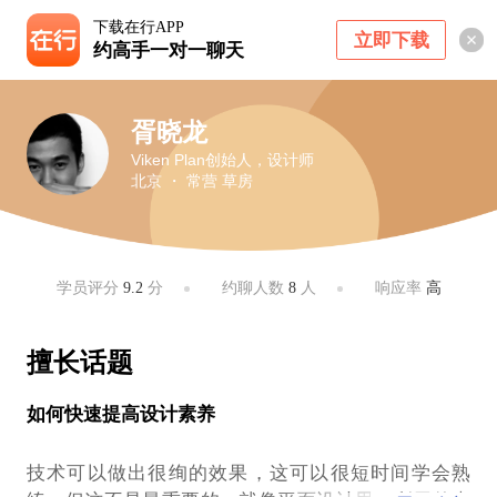
下载在行APP
立即下载
约高手一对一聊天
胥晓龙
Viken Plan创始人，设计师
北京 ・ 常营 草房
学员评分
9.2
分
约聊人数
8
人
响应率
高
擅长话题
如何快速提高设计素养
技术可以做出很绚的效果，这可以很短时间学会熟