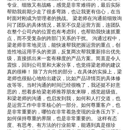
专业、细致又有战略，感觉是非常难得的，最后实际
帮助我前期少走了很多弯路，也让我更有信心，在当
时面对刚成为管理者的挑战。 梁老师在沟通前细致询
问了团队的具体情况，甚至不仅是运营方面，连团队
在整个公司内的位置也有考虑到，也帮助我快速抓重
点，而不受复杂的跨部门关系的干扰。 沟通过程中，
梁老师非常地灵活，能快速帮我把握运营的重点，创
造性地运用手头的资源，反复两次帮我重新排出优先
级，直接抓出来一套有梯度的产品方案。简直是令人
震惊，回到公司里和大家分享，也觉得梁老师的建议
真的很棒！ 除了方向性的部分，在具体的实操上，梁
老师也很贴心地给出建议，比如产品详情页的具体修
改等等。当时沟通的时间已经很晚了，我还挺不好意
思的，想着多给梁老师推荐朋友来聊，感觉超级值。
和梁老师的沟通，也启发到我，如何和人打交道，也
是运营工作中非常核心的一部分。如何尊重客户，也
是非常重要的，哪怕在非常着急变现的业务压力下，
如何保持尊重的界限，也是非常重要的。 这样有态
度、有思考、有方法的行业前辈，能遇到真是很珍