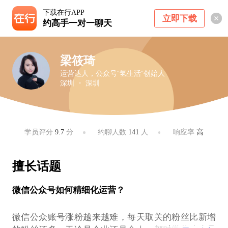
下载在行APP
立即下载
约高手一对一聊天
梁筱琦
运营达人，公众号“氢生活”创始人
深圳 ・ 深圳
学员评分
9.7
分
约聊人数
141
人
响应率
高
擅长话题
微信公众号如何精细化运营？
微信公众账号涨粉越来越难，每天取关的粉丝比新增