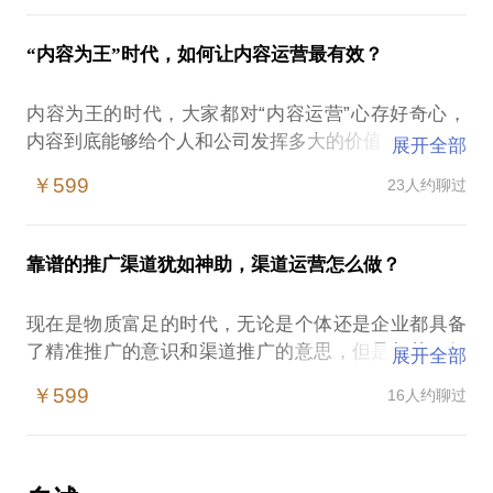
我是垂直健康类账号“氢生活”的创始人，目前粉丝20
你在求职网站上看到眼花缭乱的运营岗位，分不清行
战案例和理论知识。经历过上市公司和2家创业公司，
万。 拥有丰富互联网运营实战经验，积累了丰富的实
业发展前景；
了解如何搭建用户运营框架，通过用户分层、用户权
“内容为王”时代，如何让内容运营最有效？
战案例和理论知识。经历过上市公司和2家创业公司，
你看懂了运营分类，也不懂如何选择第一份运营工作
益设计、用户激励提升用户活跃度和留存度，最终实
既了解大公司微信运营的玩法，也了解创业公司对公
为自己的入门；
现业绩的提升。
内容为王的时代，大家都对“内容运营”心存好奇心，
众号冷启动的需求。相信我独家的运营思路和实操方
你或许在纠结是去创业公司还是去大公司，到底是大
相信我独家的运营思路和实操方法，既能解决你的运
内容到底能够给个人和公司发挥多大的价值？
法，既能解决你的运营宏观思维问题，也能帮助你完
展开全部
公司对你锻炼好，还是创业公司对你磨砺多？
营宏观思维问题，也能帮助你完善运营细节。
互联网时代，我们靠渠道触达用户，而在用户存量时
善运营细节。
你也想通过接触更多的职位类别或者项目锻炼自己的
￥599
23人约聊过
我愿意与你分享的内容包括：
代，我们靠内容营销用户，这也是越来越多人重视内
我愿意与你分享的内容包括：
能力，找到最终的归属，而我都可以用自己的经验为
用户运营包括哪些方面？
容运营的原因，更甚，好的内容依靠其传播的持久度
微信公众号精细化运营包括几个方面？
你解疑答惑。
用户运营系统如何构建？ 构建后对转化的帮助是什
和爆炸性让用户欲罢不能，这也让很多运营从业者对
精细化运营系统如何构建？ 构建后对转化的帮助是什
上述的种种都可能是初入职场，想做运营的你遇到的
靠谱的推广渠道犹如神助，渠道运营怎么做？
么？
内容运营产生极大的兴趣，内容运营也将是运营体系
么？
问题，这些问题一解决就如同打通任督二脉，轻松让
如何通过对用户的运营，提升留存活跃，帮助业绩增
持续具备竞争力的分类之一。
公众号用户运营、社群运营、内容运营的要点都有哪
你踏入运营之路。
现在是物质富足的时代，无论是个体还是企业都具备
长？
不止个人，企业也将越来越重视内容，因为在获客成
我是垂直健康类账号“氢生活”的创始人，目前粉丝20
了精准推广的意识和渠道推广的意思，但是却苦于如
展开全部
本如此高的时代，内容是最低成本获客的方法。如何
万。 拥有丰富互联网运营实战经验，积累了丰富的实
何找到靠谱的渠道。
从存量用户中掘金，靠内容；如何低成本获取用户，
￥599
16人约聊过
战案例和理论知识。
酒香也怕巷子深，而企业赖以生存的产品除了满足质
靠内容。用内容运营全方位渗透，把企业的品牌放
经历过1家上市公司和3家创业公司，目前就职于一家
量好，更需要靠谱的推广路径进行推广，可是现在推
大，持续做，重视内容的企业和个人定会拥有光明的
世界五百强企业。我既了解大公司的职业要求，也了
广渠道早已定型，第三方推广公司的质量也不高，如
未来。
解创业公司对运营小白的工作标准，关键是运营小白
何找到靠谱的渠道推广已经是现代企业或者初创企业