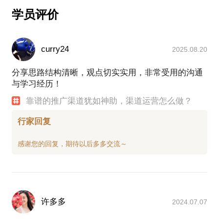
微信公众号做用户冷启动、活跃用户方向实践过从0-1
渠道运营包括几个方面？
学员评价
的案例。对于个人微信公众号，承载更多的是个人品
渠道运营系统如何构建？ 构建后对转化的帮助是什
牌曝光的作用，身边很多案例可以和你分享。
么？
可以说，我在运营公众号和建设社群上有丰富的实战
curry24
2025.08.20
经验，做运营最重要的不是技巧，而是思维和格局，
如果你也想成为运营大军的一员或者对微信公众号的
分享思路结构清晰，观点切实实用，非常受用的沟通
精细化运营充满了好奇心，我可以和你分享我的精细
与学习经历！
化运营之路，希望我的案例可以给你一点参考，能够
帮助到你。
靠谱的推广渠道犹如神助，渠道运营怎么做？
你还可以在这些地方找到我：
分答&知乎&微博：梁筱琦
行家回复
个人原创公众号：sevenotes，主要以轻松的心态和你
许多多
2024.07.07