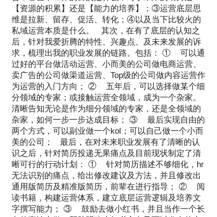
【资源的积累】还是【能力的培养】；③运营底层思
维是拉新、留存、促活、转化；④以及当下比较火的
私域运营本质是什么。 其次，在有了底层的认知之
后，针对我爱折腾的特性、兴趣点、及未来发展的诉
求，梳理出我的职业发展的链路。包括： ① 可以通
过好的平台做活动运营、小而美的公司做电商运营、
卖广告的公司做渠道运营、Top级的公司做内容运营作
为运营的入门方向； ② 五年后，可以选择做某个细
分领域的专家；或接触运营全领域，成为一个杂家。
清晰告知无论是作为细分领域的专家，还是全领域的
杂家，如何一步一步达成目标； ③ 最后实现自由的
两个方式，可以副业做一个kol；可以自己做一个小而
美的公司； 最后，在对未来职业发展有了清晰的认
识之后，针对简历投递无果痛点及目前现状制定了清
晰可行的行动计划： ① 针对简历描述不够细化，hr
无法识别的痛点，给出修改建议及方法，并且修改出
通用版简历及精准版简历，前辈在进行指导； ② 阅
读书籍，构建运营体系，建立底层运营逻辑及培养文
字撰写能力； ③ 鼓励去做小红书，并且当作一个长