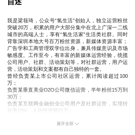
自述
（1）对内容运营摸不着头脑，没有节奏感；
如何从项目中获得职场经验，如何自己创造机会从运
的难题。
营项目中提升自己的运营技能，如何记录有效数据，
如果你是企业，想解决产品渠道推广的问题；
（2）不了解内容运营如何筛选选题；
为职场晋升做准备，这些都是亲身实践的经验和总
我是梁筱琦，公众号“氢生活”创始人，独立运营粉丝
如果你是个人，想解决个人IP推广的问题；
结。
突破20万，积累的用户大部分集中在北上广深一二线
都值得了解一下渠道运营如何做，资源为王的时代，
（3）不了解如何构建适配用户的内容运营系统；
城市的高端人士，享有“氢生活家”生活类社群。同时
相信我职场路径和经验，可以为初入职场的你提供一
有了渠道就如同有了管道，是属于上升式资源，在运
我是垂直健康类账号“氢生活”的创始人，目前粉丝20
背靠深圳本地大号百万粉丝资源，新媒体资源丰富；
个良好的参考，也能帮助你更加认识自我，找到天
营领域绝对的越久越吃香。
万。 拥有丰富互联网运营实战经验，积累了丰富的实
广告学和工商管理双学位出身，兼具传媒意识及市场
赋，设计自己的运营路径。
建渠道找靠谱渠道，是2019年，所有企业及个人最值
战案例和理论知识。经历过上市公司和2家创业公司，
敏感度。工作至今，有丰富的新媒体运营经验，统揽
我愿意与你分享的内容包括：
得做的事情。
了解如何搭建内容运营框架，通过内容选题、热点追
公司用户、社群、活动策划等，对社群运营，用户运
运营小白，如何选择自己的运营方向？
本话题更多针对初创团队不了解如何推广开展或者个
营，活动策划和文案都有自己独特的一套。
踪、内容创新与原创，最终实现企业和个人的价值输
如何设计自己的运营职业路径？
人如何通过各种推广渠道打造自己的品牌形象为主。
曾经负责某上市公司社区运营，累计阅读超过100
出，获得长久的运营效果和影响力。
如何让自己的简历看上去像一个“运营人”？
我是垂直健康类账号“氢生活”的创始人，目前粉丝20
万；
相信我独家的运营思路和实操方法，既能解决你的运
万。 拥有丰富互联网运营实战经验，积累了丰富的实
负责某垂直美业O2O公司微信运营，半年粉丝15万到
营宏观思维问题，也能帮助你完善运营细节。
战案例和理论知识。经历过上市公司和2家创业公司，
30万；
我愿意与你分享的内容包括：
负责某互联网金融创业公司用户及社群运营，实现转
既了解大公司微信运营的玩法，也了解创业公司对公
内容运营包括哪些方面？
化率15%，人均投资额过万；
众号冷启动的需求。相信我独家的运营思路和实操方
内容运营系统如何构建？ 构建后对转化的帮助是什
新媒体运营承载着公司品牌形象、用户活跃、用户蓄
法，既能解决你的运营宏观思维问题，也能帮助你完
么？
展开全部
水池、整合资源的重要作用。我在帮助企业搭建微信
善运营细节。
如何通过对内容的输出和运营，展现品牌调性，促成
运营体系方面有很多的经验，特别是初创公司如何用
我愿意与你分享的内容包括：