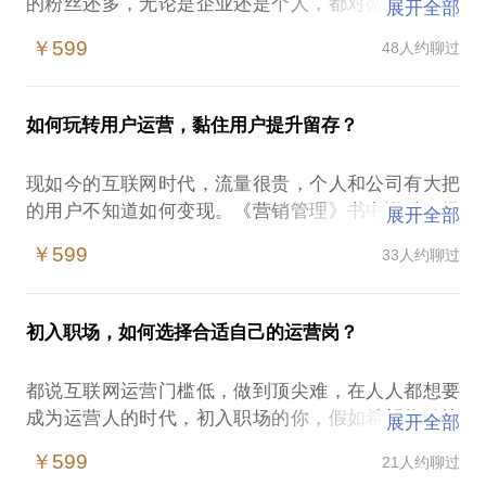
的粉丝还多，无论是企业还是个人，都对微信公众号
展开全部
重新审视了一番，大部分新媒体运营人员
￥599
48人约聊过
还停留在粉丝数量的运营思维中，往往忽略了粉丝质
量的重要性，而粉丝质量如何提升，往往又摸不着头
绪。
如何玩转用户运营，黏住用户提升留存？
在粉丝数量上不去，质量也无从提高的情况下，想努
力做出业绩却止步不前的运营人员容易遇到这样尴尬
现如今的互联网时代，流量很贵，个人和公司有大把
的情况：
的用户不知道如何变现。《营销管理》书中说过，经
展开全部
你正在运营公司的公众号，每天只知道发布活动和日
济放缓时代，应该把营销目标放在存量用户中来。所
常图文，追热点涨粉可遇不可求，微信公众号除了作
￥599
33人约聊过
以，如何从存量用户中掘金，是现在个人和企业都必
为品牌宣传和展示的作用，还可以怎么玩？
须了解的问题，要想在流量贵，低成本获客的时代，
你正在运营自己的公众号，每天只知道写文章，可是
特别需要用户运营全方位渗透，把存量变增量，最终
粉丝不增反减，难道每天日更还不能满足原创号的需
初入职场，如何选择合适自己的运营岗？
实现提升业绩的目标。
求吗？
（1）对用户运营认识比较浅层
无论企业公众号还是个人公众号，粉丝数量少，对公
都说互联网运营门槛低，做到顶尖难，在人人都想要
（2）不了解用户运营包括什么层次
司盈利和个人增收作用不明显，还有必要做微信公众
成为运营人的时代，初入职场的你，假如希望能够快
展开全部
（3）不了解用户运营系统如何构建
号吗？如果有，如何实现粉丝从数量到质量的转变？
同龄人一步选择好自己的职场目标，提早做好准备，
我是垂直健康类账号“氢生活”的创始人，目前粉丝20
￥599
21人约聊过
提升转化呢？
那我可以帮助你：
万。 拥有丰富互联网运营实战经验，积累了丰富的实