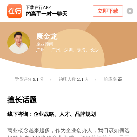
下载在行APP
立即下载
约高手一对一聊天
康金龙
企业顾问
广州 ・ 广州、深圳、珠海、长沙
学员评分
9.1
分
约聊人数
551
人
响应率
高
擅长话题
线下咨询：企业战略、人才、品牌规划
商业概念越来越多，作为企业创办人，我们该如何选