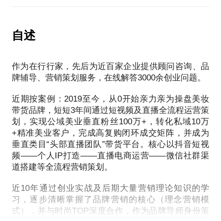
沙、珠海等城市）
本人2019至今，从0开始亲力亲为操盘美妆带货品
到了更符合当下环境的事业氛围——小而精、小行业
牌，短短3年间通过短视频及直播全流程运营策划，实
大垄断。
现公域美业垂直粉丝100万+，转化私域10万+精准美
自述
业客户，完成高复购闭环成交矩阵，并成为垂直类
我服务的企业涉足连锁加盟、直播电商等领域。
目“头部直播团队”带货平台。核心以抖音短视频——
作为在行行家，先后为近百家企业提供顾问咨询、品
个人IP打造——直播电商运营——微信社群渠道搭建
本人多年陪跑企业核心团队，看过数十家企业拿到结
牌辅导、营销策划服务，在线解答3000余创业问题。
等全流程营销策划。
果又以各种“姿势”走向衰败。这些实战经验可以帮到
面临职场选择、创业抉择的你。
近期按案例：2019至今，从0开始亲力亲为操盘美妆
如今存在很多不确定因素的商业环境下，我们共同面
带货品牌，短短3年间通过短视频及直播全流程运营策
临品牌营销模式转型升级，尤其中小微创业者，很难
作为在行营销行家。先后为400余家企业提供咨询、
划，实现公域美业垂直粉丝100万+，转化私域10万
搞清传统品牌与电商品牌的关系，销售与营销的逻
+精准美业客户，完成高复购闭环成交矩阵，并成为
策划服务，在线解答3000多个关于就业创业问题。
辑，尤其当下最热的直播带货模式及背后的商业策略
垂直类目“头部直播团队”带货平台。核心以抖音短视
概念。
频——个人IP打造——直播电商运营——微信社群渠
咨询前请准备好您的问题，我会在有限时间内，尽可
道搭建等全流程营销策划。
本话题能在流量——转化——供应链——运营——团
近10年通过创业实战及后期大量营销理论知识的学
队架构等方面帮到您，为在有限的时间完成答疑解
习，逐步清晰掌握了品牌营销的核心（理念营销模
式），并与时尚TOP深度合作，作为品牌导师身份策