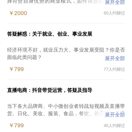
择符合自身优势的商业模式，如何筛选核心领导团
展开全部
队，规划适用于全媒体时代的营销及品牌策略？
￥2000
60人约聊过
此话题为企业线下咨询会，我会深入了解您企业、团
队现状，以策划咨询会形式帮你梳理商业模式及市场
答疑解惑：关于就业、创业、事业发展
营销策略，并整理清晰的商业模式及市场推广计划，
让你的顶层团队更清晰企业战略及市场营销执行方
经济环境不好，就业压力大、事业发展受阻？你是否
案！
面临此类问题？
展开全部
但现实是总有一部分人能将此化为转机，逆境成长，
本人作为在行营销行家。先后为400余家企业提供品
￥799
77人约聊过
加速发展。是他们更努力？勤奋？幸运？我想都不
牌咨询、网络营销、招商活动策划服务，在线解答
是…
3000余创业问题。
直播电商：抖音带货运营，答疑及指导
如果你面临职业就业、创业项目、投资等方向性决
咨询前请准备好您的问题，我会在约定时间内，尽可
策，可以在线沟通，会帮您避免踩坑。
能为您做详细深入的咨询，辅导。
当下各大品牌商、中小微创业者转战短视频及直播带
货。日化、美妆、服装、食品，餐饮、教育等行业通
展开全部
我的职业生涯前10年是连续创业者，从事过教育、实
📣友情提示：
过直播带货逆势回升，抢占“新网商”渠道红利。
体连锁、互联网等相关行业，后10年主要以策划人身
￥799
45人约聊过
1、本话题为线下咨询服务（可约在广州、深圳、长
份助力企业加速成长，近5年扶持50多人的小团队做