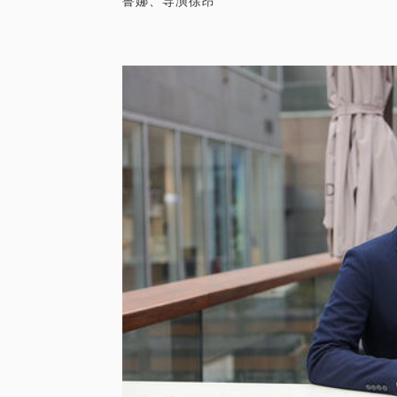
鲁娜、导演徐昂