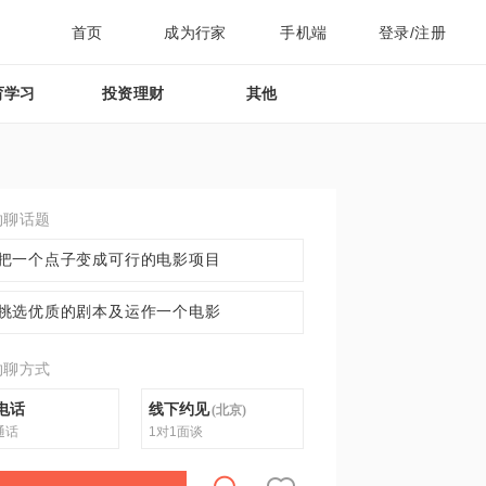
首页
成为行家
手机端
登录/注册
育学习
投资理财
其他
约聊话题
把一个点子变成可行的电影项目
挑选优质的剧本及运作一个电影
约聊方式
电话
线下约见
(
北京
)
通话
1对1面谈