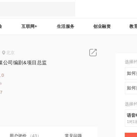
验
互联网+
生活服务
创业融资
教
北京
选择
媒公司编剧&项目总监
如何
.0
中
如何
57
选择
语音
1对1
用户评价
（43）
常见问题