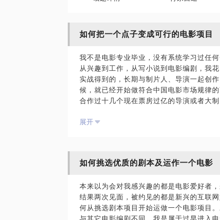
如何把一个点子变成可行的电影项目
我不是电影专业毕业，没有系统学习过任何
从兴趣到工作，从写小说到电影编剧，我花
实战得到的，长期与制片人、导演一起创作
候，就已经开始做符合中国电影市场规律的
合作过十几个现在票房过亿的导演或者大制
的艺术片剧本，现在手上有四个包括喜剧、
展开
始改编自己的小说。
策划、改编的能力要远高于写剧本，现在比
演，包括一些作家朋友来确定他们看中的小
故事，适不适合做成一个电影。
如何挑选优质的剧本及运作一个电影
无论你是一个爱好者，还是从业者。只要你
尽可能来找我。 除了告诉你怎么做出一个
本来以为会对我感兴趣的都是电影爱好者，
办法。我会让你成为我的团队一员，大家一
结果两次见面，被约见的都是新兴的互联网
何从挑选剧本项目开始运做一个电影项目。
与其它电影编剧不同，我是属于过早进入电