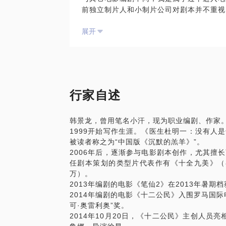
前独立制片人和小制片公司对剧本并不重视
友来聊项目，谈故事，但真正到剧本阶段却
展开
不专业的做法导致的结果就是项目夭折。作
有长期在杂志写稿经验也自己改编剧本的我
生的经验都是来自不被人知的失败案例。2
策划和项目统筹，工作通俗一点来讲就是看
可以用剧本大纲畅通无阻地与导演和制片交
题），之后2012年我正式过入“聚本文化
行家自述
的时间，聚本不是一家传统的制片公司，我
师，基因注定聚本要有不同的制片理念，也
韩景龙，曾用笔名小汗，现为职业编剧、作家
作为新的电影公司，如何在没有任何资源优
1999开始写作生涯。《医生杜明一：没有人
总监与公司CEO王鲁娜（应该把她拉到在
被读者称之为“中国版《沉默的羔羊》”。
不多磨合了两年时间，最终达成一致要做中
2006年后，逐渐参与电影剧本创作，尤其擅
民》，从最初与徐昂导演接触到后来与广电
任剧本策划的类型片代表作有《十全九美》（喜
朋友“果实传媒”笔仙系列、滚蛋吧肿瘤君
万）。
围罗马电影节，包括后期宣传、发行都是我
2013年编剧的电影《笔仙2》在2013年暑期档
《十二公民》聚本传媒和我都积攒了足够的
2014年编剧的电影《十二公民》入围罗马国
发，同时也不放弃像《十二公民》这样的具
可·奥雷利奥”奖。
业类型片项目和两个偏艺术类型项目推进，
2014年10月20日，《十二公民》主创人员
始向网络剧和网络互娱节目上发展。