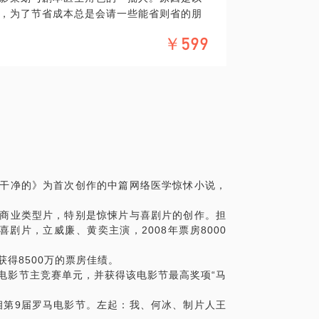
，为了节省成本总是会请一些能省则省的朋
找个更便宜的学生来当代工枪手，当然这种
￥599
为很早就在混在互联网络写小说后来出书，
是最好的策划人选。我大量的策划和剧本医
010年开始进入电影公司和导演工作室做剧本
故事，写大纲。经过大批量作业磨合，基本
流（电影剧本大纲绝对可以再做一个话
传聚有限公司”，当时也是聚本成立不到一个月
们的投资人是著名的天使投资人徐小平老
给了我更多的创作自由和空间。
。
势下能在电影市场中脱颖而出。我作为项目
是干净的》为首次创作的中篇网络医学惊怵小说，
行聊聊）从版权购买、项目策划到剧本创作差
国电影市场上罕有的电影类型就是《十二公
长商业类型片，特别是惊悚片与喜剧片的创作。担
总局以及最高检，寻找制作团队（也是我的
剧片，立威廉、黄奕主演，2008年票房8000
），成片后与国际电影节选片人接触，最终入
们自己亲力亲为。
获得8500万的票房佳绩。
经验与资源，今年开始我们着力商业片开
际电影节主竞赛单元，并获得该电影节最高奖项“马
有探索意义的现实题材电影。已经有三个商
同时公司也策划、制作了两部电视剧，也开
亮相第9届罗马电影节。左起：我、何冰、制片人王