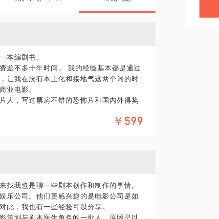
一本编剧书。
费差不多十年时间。 我的经验基本都是通过
，让我在没有本土化和接地气这两个词的时
商业电影。
片人，写过票房不错的恐怖片和国内外得奖
科幻在内的商业类型片剧本工作，今年也开
￥599
起编剧更多的工作是帮公司和制片人、导
说或者灵光一现的点子，到底是不是一个好
有想法，你想知道怎么把它变成电影剧本，
可行性电影项目的办法以外，如果你直的有好
来找我也是聊一些剧本创作和制作的事情。
起帮你把点子变成一个电影。
娱乐公司。他们更感兴趣的是电影公司是如
对此，我也有一些经验可以分享。
影策划与剧本医生角色的一批人。原因是以