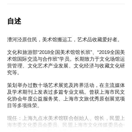
5、“后疫情时代”该如何立足于行业；
在这个话题中，我将与您分享：
起步阶段应该做好哪些准备
6、当前文化艺术行业数字化建设面临的问题；
国内艺术品市场现状及趋势。
如何立足艺术行业
艺术品收藏投资的渠道和方式。
自述
如何以正确的心态面对艺术行业
艺术品市场的泡沫和收藏投资风险。
理性分析艺术行业的机遇与风险
如何挖掘艺术品市场价值洼地板块。
漕河泾原住民，美术馆搬运工，艺术品收藏爱好者。
如何培养健康良好的收藏投资心态。
文化和旅游部“2018全国美术馆馆长班”、“2019全国美
术馆国际交流与合作班”学员。长期致力于文化场馆运
营管理、文化艺术产业发展、文化经济与收藏文化研
究等。
策划举办过数十场艺术展览及跨界活动，在主流媒体
及学术期刊上发表过多篇专业文稿。曾获上海市民文
化协会年度公益服务奖、上海市文旅优秀原创展览项
目等多项殊荣。
现任：上海九点水美术馆联合创始人、馆长，民盟上
海市委文化委员会委员、民盟上海市文化传媒委员会·
文体支部委员，中国文化艺术发展促进会·收藏文化专