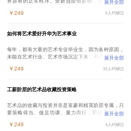
界原有的正常秩序。受新冠疫情影响，国内外博物
展开全部
馆、美术馆、纪念馆等各类展览展示场馆相继关闭，
￥249
6人约聊过
原定于3月举办的香港巴塞尔艺术展被迫取消，荷兰
TEFAF博览会被迫提前闭幕；原定于5月底举办的“设
计上海”博览会延期到11月；纽约大都会博物馆150周
如何将艺术爱好升华为艺术事业
年庆也戛然而止，并开始进行裁员……
每年，都有大量的艺术专业毕业生，因为各种原因，
虽然国内的博物馆、美术馆从3月起，开始陆续恢复开
未能在艺术行业、艺术市场沉淀下来，不得不转行从
展开全部
馆，文化艺术行业也陆续复工，但疫情对整个行业造
事其他行业工作。同时，越来越多的非艺术专业的“文
成的冲击和改变，才刚刚开始发酵。
￥249
32人约聊过
艺青年”，渴望有机会能进入艺术行业，成为一名艺术
从业者。艺术爱好者众多，而艺术从业者却很有限。
在这个话题中，我将与您分享：
将兴趣转变为职业，并不是一件轻松、容易的事情。
1、疫情对文化艺术行业造成的具体影响；
工薪阶层的艺术品收藏投资策略
如果你是一名非艺术专业人士，渴望成为一名艺术从
2、全球经济衰退形势下，文化艺术行业面临的风险和
业者，将爱好转变为职业，进而升华为长期为之奋斗
机会；
艺术品的收藏与投资并非是富豪和精英阶层专属，只
的事业，那么，欢迎我与聊聊。希望我的经历和经
3、“后疫情时代”文化艺术行业的发展需要做好哪些准
要策略得当、做足功课、量力而行，即便是工薪阶
展开全部
验，会对你有所帮助和启发。
备；
层，也可以成为一名资深藏家，玩转艺术品收藏投
在这个话题中，我将与你分享：
￥249
4人约聊过
4、“后疫情时代”艺术品收藏投资的改变与趋势；
资。
国内艺术行业的现状与趋势