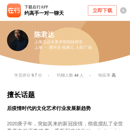
下载在行APP
立即下载
约高手一对一聊天
陈君达
上海九点水美术馆创始馆长
上海 ・ 漕河泾 徐家汇 人民广场
学员评分
9.7
分
约聊人数
44
人
响应率
高
擅长话题
后疫情时代的文化艺术行业发展新趋势
2020庚子年，突如其来的新冠疫情，彻底搅乱了全世