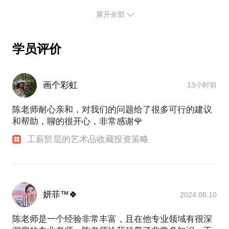
业委员会研究员，徐汇政协赋能者项目导师团成员，
展开全部
徐汇区社区书院负责人等。
历任：上海明圆美术馆执行馆长、中国收藏家协会·学
学员评价
术研究部研究员，任微音画馆理事，南京大学文化与
自然遗产研究所《大众考古》特约通讯员等。
画个彩虹
13小时前
曾长期供职于新华社权威财经媒体，负责文化艺术市
场分析调研及艺术评论等工作，并陆续担任过多家主
陈老师耐心亲和，对我们的问题给了很多可行的建议
流文化艺术媒体及报刊、电视、视频节目、学术期刊
和帮助，聊的很开心，非常感谢🌹
等特约主笔、特约撰稿人、特约通讯员、特约顾问、
专栏作家等。
工薪阶层的艺术品收藏投资策略
学理工、爱文博、做艺术、精鉴赏、喜收藏。从一
名“环境工程”专业的毕业生，到成为一名艺术行业从
业者；从一名资深艺术评论人，到运营管理美术馆；
妍菲™🍀
从欣赏文物艺术品，到探索文化艺术品市场的各种前
2024.08.10
沿模式……
陈老师是一个经验非常丰富，且在他专业领域有很深
由于工作和爱好关系，每年大量时间和精力用于考察