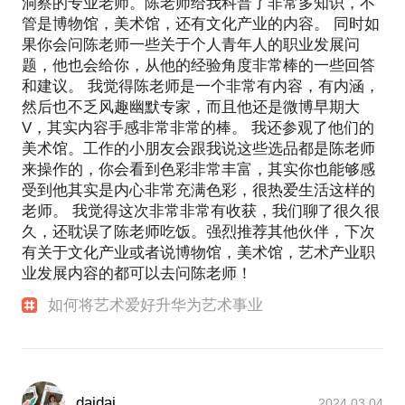
洞察的专业老师。陈老师给我科普了非常多知识，不
参观各地博物馆、美术馆、艺术博览会、艺术品拍卖
管是博物馆，美术馆，还有文化产业的内容。 同时如
会等，以及参加各类与文物艺术品、博物馆美术馆、
果你会问陈老师一些关于个人青年人的职业发展问
收藏拍卖等相关的论坛、会议活动。熟悉文化艺术品
题，他也会给你，从他的经验角度非常棒的一些回答
市场价值体系和文化艺术行业发展趋势。希望能够与
和建议。 我觉得陈老师是一个非常有内容，有内涵，
然后也不乏风趣幽默专家，而且他还是微博早期大
V，其实内容手感非常非常的棒。 我还参观了他们的
美术馆。工作的小朋友会跟我说这些选品都是陈老师
来操作的，你会看到色彩非常丰富，其实你也能够感
受到他其实是内心非常充满色彩，很热爱生活这样的
老师。 我觉得这次非常非常有收获，我们聊了很久很
久，还耽误了陈老师吃饭。强烈推荐其他伙伴，下次
有关于文化产业或者说博物馆，美术馆，艺术产业职
业发展内容的都可以去问陈老师！
如何将艺术爱好升华为艺术事业
daidai
2024.03.04