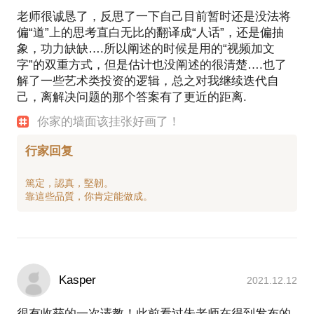
每年有四分之一的时间在旅行，参加了中国最好的非
老师很诚恳了，反思了一下自己目前暂时还是没法将
职业话剧社演演戏剧社，我一直坚信一个高效能的团
偏“道”上的思考直白无比的翻译成“人话”，还是偏抽
队，力量远大于一个优质的个体。不断尝试跨界合
象，功力缺缺….所以阐述的时候是用的“视频加文
字”的双重方式，但是估计也没阐述的很清楚….也了
解了一些艺术类投资的逻辑，总之对我继续迭代自
己，离解决问题的那个答案有了更近的距离.
你家的墙面该挂张好画了！
行家回复
篤定，認真，堅韌。
Kasper
2021.12.12
很有收获的一次请教！此前看过朱老师在得到发布的