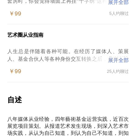
套房时，你会觉得墙面上再挂“十字绣”这种东西实在
展开全部
太low了。但“心仪”这种东西，确实没有统一定价，有
￥99
5人约聊过
时一文不值，有时千金难买。
楼市被限购了，车市被限号了，股票一时半会也解不
了套了，钱闲着肯定被通胀整缩水了。还好，我们还
艺术圈从业指南
有艺术品，你知道真正的财富阶层，他们的终极消
费，其实是艺术，这玩意儿风险小，升值快，逼格
人生总是伴随着各种可能。在经历了媒体人、策展
高。那么，买什么 ，怎么买，怎么卖？
人、基金合伙人等各种身份交互转换之后，我渐渐熟
展开全部
如何找到让自己欲罢不能的心仪之作
悉了艺术这一行的门路，在貌似天高云淡的艺术海面
好看和升值，到底哪个更重要
￥99
25人约聊过
之下，有时真的是惊涛骇浪的汹涌。
拍卖行和画廊都干了些什么；如何在拍卖场举到自己
艺术媒体好玩吗？媒体真的能我们带来些除了采访之
想要的那一件
外的机会吗？
直接和艺术家买会更便宜些吗
策展人到底是个什么鬼？ 怎么找艺术家、写策划案、
自述
艺术本来是一种风景，遇见你之后，它变成一种心
找赞助，做画册？
藝術基金怎么转起来的？如何进入、退出和管理，土
八年媒体从业经验，四年藝術基金运营实践，近百次
壕们真的放心把钱交给你来买画吗？
展览项目策划。从报道艺术发生现场，到深入艺术市
在体制里工作和市场里工作到底有什么差别？
场实践，从认为自己知道，到认为自己不知道，到知
刚毕业，我到底要做艺术家，还是先找个工作的饭