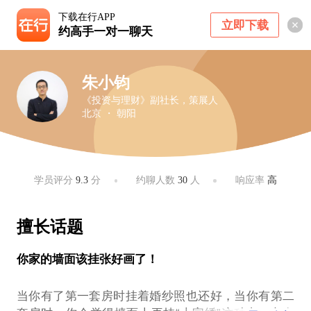
下载在行APP
立即下载
约高手一对一聊天
朱小钧
《投资与理财》副社长，策展人
北京 ・ 朝阳
学员评分
9.3
分
约聊人数
30
人
响应率
高
擅长话题
你家的墙面该挂张好画了！
当你有了第一套房时挂着婚纱照也还好，当你有第二