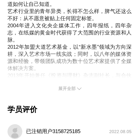
道如何让自己知道。
碗？
艺术行业里的青年异类，长得不怎么样，脾气还这么
不好：从不愿意被贴上任何固定标签。
2004年进入文化央企媒体工作，四年报纸，四年杂
志，在纸媒的黄金时代获得了大范围的行业资源和人
脉。
2012年加盟大道艺术基金，以“新水墨”领域为方向深
耕，深入艺术市场一线实战；同时，以八年的媒体资
源和经验，带领团队成功为数十位艺术家提供了全媒
体解决方案。
2013年开始兼任《投资与理财》杂志副社长，与合伙
人联合创立副刊《艺术与财富》，并出品IPAD、
展开全部
IPHONE版电子杂志。同年天闻藝庫基金、跃海新宇
基金成立，与大道藝術基金并肩而行，深耕青年艺术
市场。
学员评价
当下，大道、跃海、天闻三个各自独立的公司，形成
紧密交互的合作关系，我们提供展览策划、全媒体运
营、基金管理的系统产业链，在相对范围里为艺术
已注销用户3158725185
2022.08.05
家、收藏家和艺术机构提供系统解决方案。