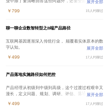
业中除了要清晰回答这些问题外，还要全面掌握文旅
展开全部
行业的基本业务（如淡旺季特征、空房率、景区类
￥799
15人约聊过
型、超收以及行业企业类型与明显特征等）与专业词
语（如计调、领队、地接、共享航班等等）。
聊一聊企业数智转型之B端产品路径
对于自己设计的产品 应针对如下问题对答如流～
1、你的产品定位是什么?
互联网基因逐渐深入传统行业， 颠覆着实体原本的数
你要做的产品是被用户使用还是消费，能够满足用户
字认知。
展开全部
哪些需求?怎么满足用户的需求?做为一个产品经理需
我们迎来的是数字技术驱动变化的时代，这也是一个
知道自己要做的产品是什么，如何满足用户的基本需
￥499
17人约聊过
从旧发展模式快速迭代到新发展模式的转型期。这过
求，同时对于高级用户的需求如何把握。
程的未知远远大于已知，对于实体业务对于产品岗位
2、做一个什么样的产品?
（PD、PM）更是全新的认知全新的挑战。
抄袭还是创新?这把握在产品经理手中，但又有多少产
产品落地实施路径如何把控
品经理敢用自己的薪水和BOSS提创新?很多的产品经
在充满不确定性的数字时代下如何找到我们个体价
理靠经验来支撑一系列的产品，当遇到新的创新机会
产品经理从初级到中级到高级，这个过渡过程艰辛又
值，找到合作伙伴价值，共生前提下来创造客户价
时是否敢用，问问自己，想做一个什么样的产品，相
漫长，定义问题、规划、调研、评估、落地任何一步
展开全部
值，从而反哺达到共生？
信乔布斯给很多产品经理做了一个很好的榜样。
都与产品成败有关，产品的生命演变路程都控制在您
￥499
17人约聊过
3、产品的价值观体现在哪?
的手中，真真切切的宝妈宝爸角色。
数字化生存中数字与业务的角色和定位，数字产品