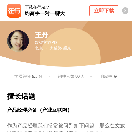
下载在行APP
立即下载
约高手一对一聊天
王丹
数智文旅PD
北京 ・ 大望路 望京
学员评分
9.5
分
约聊人数
80
人
响应率
高
擅长话题
产品经理必备（产业互联网）
作为产品经理我们常常被问到如下问题，那么在文旅