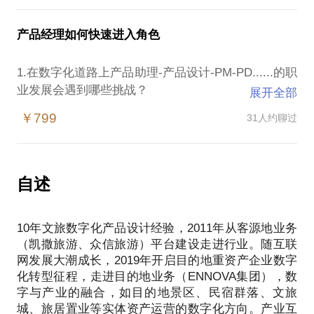
没有用户的产品算成功吗?没有浏览的网站算是成功的
PD-PM的角色和定位，赋能价值的转变。均必经认
吗?当你想做一款用户接受的产品时，这款产品的价值
新建产品如何入手？
知、视角、战略、组织改变的洗礼，且结合转型企业
产品经理如何快速进入角色
由谁来体现?
产品成本收益该不该重视？
的实况。
4、产品的核心功能是什么?
产品路线规划仅是一个意念想法？
1.在数字化道路上产品助理-产品设计-PM-PD......的职
一款能打动用户的产品一定有它的独特之处，随波逐
项目执行过程中作为产品经理的您该重视什么？
短短的一小时约谈，希望可以将更多的思考与你分享
业发展会遇到哪些挑战？
流的产品最终只会走向灭亡，产品的核心功能将是产
展开全部
针对产品交付项目管理常见问题，结合多年的产品规
拥抱时代 拥抱变化～
2.在充满不确定性的数字时代下如何找到产品经理个
品打动用户最直接的方式，而其它的功能将围绕着核
划与项目管理经验，与你谈谈这其中的妙趣。
￥799
31人约聊过
体价值，如何做好价值增长？
心功能展开，可以作为核心功能的软性需求，但一定
3.面对客户价值主张的大环境，每位产品该以怎样的
要有产品的核心功能。
视角看待变化，选择赛道，发挥价值？
5、产品的商业模式是什么?
PS.在选择与我见面前，请把你的问题更具体化。毕
... ...
商业模式对于很多产品经理来说是个很模糊的概念，
自述
竟一小时的谈话只能解决一个小问题。请把你的问题
上述均是PM上升路径中非常关注的话题，一起聊聊案
当你不需要对你的产品的价值负责时，你也很少去关
提前发给我，方便我匹配过往案例资料让我们的约见
例 拥抱变化。
注产品的商业模式是怎么样的了。站在产品经理的角
更有效率。
10年文旅数字化产品设计经验，2011年从客源地业务
度去思考对手的商业模式，从战略、市场、用户等不
（凯撒旅游、众信旅游）平台建设走进行业。随互联
同的角度去分析。
网发展大潮成长，2019年开启目的地重资产企业数字
PS： 希望你可以提前整理问题背景概要及疑惑并发
6、你的用户从哪来?谁会是你的用户?
化转型征程，走进目的地业务（ENNOVA集团），数
送给我，便于我提前针对您的背景情况做充分准备，
产品的面向用户是哪些，为什么用户会选择你
字与产业的融合，如目的地景区、民宿群落、文旅
......
城、旅居置业等实体资产运营的数字化方向。产业互