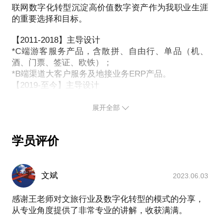
综上说明，这个话题的核心意义是产品定位的思考维
联网数字化转型沉淀高价值数字资产作为我职业生涯
的重要选择和目标。
【2011-2018】主导设计
*C端游客服务产品，含散拼、自由行、单品（机、
酒、门票、签证、欧铁）；
*B端渠道大客户服务及地接业务ERP产品。
【2019-至今】主导设计
*目的地智慧运营SAAS服务平台
*文旅产业多业态基于客户旅程设计服务场景，挖掘客
展开全部
户价值。面客服务与物联能力、数据能力的场景挖掘
与价值再造。
学员评价
数字化转型带来的视角变化【从竞争到产业伙伴共生
价值 】。
很期待与你一起～聊聊我们都热爱的文旅圈故事，以
文斌
2023.06.03
及职业规划、数智产品建设、项目管理以及企业数字
化转型……相关话题。
感谢王老师对文旅行业及数字化转型的模式的分享，
从专业角度提供了非常专业的讲解，收获满满。