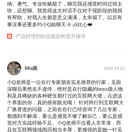
纳、勇气、专业给赋能了，聊完我还感觉时间过得太
快，还想聊。我觉得这次对话不仅对于现阶段的我很
有帮助，对我人生都是意义满满，太幸福了。以后有
事没事还要多约小Q姐聊天 ớ ₃ờ比心❤️
产品经理的职业规划和晋升辅导
Mia酱
2020.10.01
小Q老师是一位在行专家朋友实名推荐的行家，见面
深聊后果然名不虚传，绝对是在行隐藏的boss级人物
和及其稀缺的各种硬仗都打过的互联网大佬，点进这
个界面的你，真的很有眼光哦！ 针对跨行到互联网大
厂换赛道的问题，之前在在行已经咨询了几位专家，
都感到不解渴，要么是感觉不够了解自己，要么是感
觉对方实战经验不足。小Q老师不仅看人非常准，而
且在互联网领域阅历相当丰厚，更难得的是她一针见