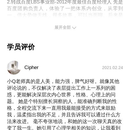
2.最难晋升的2级（P5、P6）如何培养核心能力，实
2.转战百度LBS事业部-2012年度最佳百度经理人 先是
百度团购负责人，体验了一把体系内创业，从零到
现快速突破。
一，借大势做无线，很多故事，可以当面聊。后来是
3.面对未来的职场路径，应该如何选择
地图客户端负责人，管产品、运营、预装渠道、客服
注意事项：
展开全部
等团队。17年跟随公司创新战略进入了AI+汽车的赛
1.时间地点：13号线北苑附近；
道，是车联网的产品团队、交付团队的负责人。
学员评价
Cipher
2021.02.24
小Q老师真的是人美，能力强，脾气好呀。就像其他
评论说的，不仅解决了表层提出工作上一系列的困
惑，更能解决深层次内心世界，性格、心理上的问
题。 她是个特别擅长洞察的人，能准确判断我的性
格，全程交流下来一直用我最能接受的方式来鼓励
我，温柔指出我的不足，并且告诉我可以通过什么方
法来改进。 毫不夸张地说，和她的这一次聊天真的改
变了我一生。她引用了心理学相关的知识，让我看到