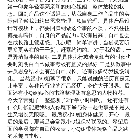
第一印象年轻漂亮亲和的知心姐姐，整体放松的状
态。回到产品这个话题上，从我自身工作产品中的实
际例子帮我归纳出需求管理、项目管理、具体产品设
计等模块上，都要回归到做这个事的本质，不然往往
都是再瞎忙，自身的产品能力却没有提高，自己也会
在成长路上很迷惑。几点吧，简单讲讲，当然想要听
更多更实在的干干货，赶紧约约约。 对于我的话，一
是弄清做事的目标 二是具体执行或者更细节的时候也
要时刻明白自己做事考核有意义的指标 三是从做事中
去反思总结才会有益自己成长。还有很多待我慢慢消
化。 当然跟小Q姐聊了很多，只能说她的经历真是无
比丰富，各种跨行业的产品经历，令你大开眼界。后
面还有小Q姐贴心的书籍整理及有意思的人物推荐。
今天辛苦她了，整整聊了2个半小时啊啊。 还有还有
什么时候能把我纳入你麾下😄与你一起做事是不是人
生又增长无限呢。 最后祝小Q姐身体健康，开心。最
后的最后，那就是会常跟小Q姐保持联系的。希望后
面的学员都有自己的收获，小Q姐带你领略产品之路
的乐趣与丰收。