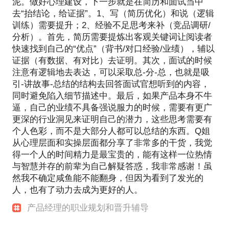
泥。做好心理建设，下一步就是在简历和面试当中
去“抬结论，给证据”。1、写（简历优化）和说（逻辑
训练）需要提升；2、经验不足思考来补（竞品调研/
分析）。首先，简历需要提炼出客观关键词让阅读者
快速找到自己的“优点”（背书/对口经验/业绩），辅以
证据（有数据、有对比）去证明。其次，面试的时候
注意有逻辑地去表达，可以采取总-分-总，也就是吸
引-讲故事-总结的结构去回答面试官想听到的内容，
同时避免陷入细节描述中。最后，如果产品本身不牛
逼，自己的业绩不具备强说服力的时候，需要有更广
更深的行业洞见来证明自己的潜力，这些思考需要有
个人色彩，而不是大部分人都可以总结的东西。Q姐
从心理层面和实操层面都分享了非常多的干货，我觉
得一个人的时间精力是最宝贵的，能有这样一位热情
与智慧并存的前辈为自己解疑答惑，我非常感谢！虽
然我不确定咸鱼能不能翻身，但因为看到了发光的
人，也有了动力去成为更好的人。
产品经理的职业规划和晋升辅导