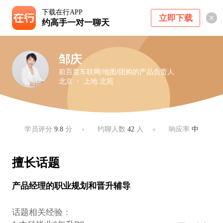
下载在行APP
立即下载
约高手一对一聊天
邹庆
前百度车联网/地图/团购的产品负责人
北京 ・ 上地 北苑
学员评分
9.8
分
约聊人数
42
人
响应率
中
擅长话题
产品经理的职业规划和晋升辅导
话题相关经验：