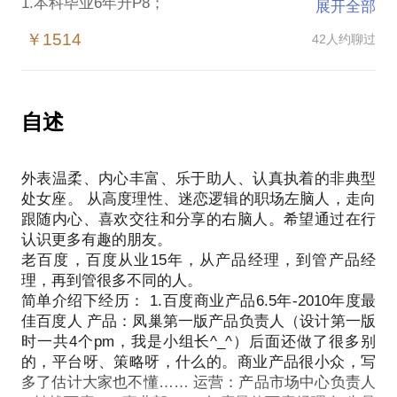
1.本科毕业6年升P8；
展开全部
2.每年P级晋升的评审委员，多次担任部门校招负责
￥1514
42人约聊过
人，社招就更不用提了；
3.商业产品、用户产品、O2O产品、AI产品；B端、C
端；PC、wap、APP……产品、运营、团队管理均有
实战经验。
自述
话题适用人群：
1.已经进入大公司和大平台，想快速晋升，求秘籍的
外表温柔、内心丰富、乐于助人、认真执着的非典型
小朋友。
处女座。 从高度理性、迷恋逻辑的职场左脑人，走向
2.在职场中遇到了各种卡点，需要外部智囊团的小伙
跟随内心、喜欢交往和分享的右脑人。希望通过在行
伴。
认识更多有趣的朋友。
3.面临职场晋升，无法快速总结资料的小伙伴。
老百度，百度从业15年，从产品经理，到管产品经
4.寻求职业突破，想在不同产品种类间转换，或产品
理，再到管很多不同的人。
转管理的同学。
简单介绍下经历： 1.百度商业产品6.5年-2010年度最
话题内容——需要提前整理你面临的具体问题和想要
佳百度人 产品：凤巢第一版产品负责人（设计第一版
达成的目标（我可以提供模板），过程中你问我答的
时一共4个pm，我是小组长^_^）后面还做了很多别
形式，以下只是举例示意：
的，平台呀、策略呀，什么的。商业产品很小众，写
1.老板不认可我，应该如何突破
多了估计大家也不懂…… 运营：产品市场中心负责人