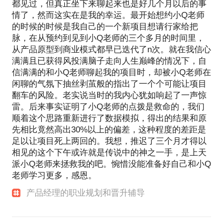
都见过，但真正坐下来聊起来也是好几个月以后的事
情了，然而这实在是我的幸运。最开始想约小Q老师
的时候的时候是我自己的一个新项目想请行家给把
脉，在从预约到见到小Q老师的三个多月的时间里，
从产品原型到商业模式都早已迭代了n次。就在我信心
满满且已获得风投满脑子走向人生巅峰的情况下，自
信满满的和小Q老师聊起我的项目时，却被小Q老师在
闲聊的气氛下抽丝剥茧般的指出了一个个可能让项目
翻车的风险。老实说当时的我内心犹如响起了一声惊
雷。后来事实证明了小Q老师的点拨是救命的，我们
顺着这个思路重新进行了数据模拟，得出的结果和原
先相比竟然高出30%以上的偏差，这种程度的差距是
足以让项目死上两回的。我想，推迟了三个月才得以
相见的这个下午或许就是传说中的神之一手，是上天
派小Q老师来拯救我的吧。惋惜没能准备好自己和小Q
老师学习更多，感恩。
产品经理的职业规划和晋升辅导