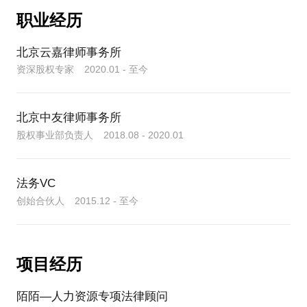
# 约我聊聊：一次咨询 > 百万学费
解+法律保障”的双轨方案。我的目标不是帮你打赢官
股权设计：恩雅音乐、时珍序草本茶饮、中数创图、
# 约我聊聊
职业经历
# 真实案例：从“招人难”到“人才挤破门”
我的目标，不仅是帮你完成融资交割，更是守护你作
司，而是帮你保住公司。
Pinkdrizzle、和众科技、鱼伯科技、乐泰、南淮里、
设计完美的退出机制，就像为你的公司买一份“核心关
三年前，一家互联网家装初创公司找到我，当时他们
为创始人的核心利益和对公司的控制权。在融资这件
星辰教育、恒真商贸、润宝捷、航宇卓然、户外秀、
1，紧急诊断：48小时快速分析纠纷性质、法律风
系保险”。它在风平浪静时看似无用，却能在暴风雨来
北京云嘉律师事务所
资金紧张，核心岗位空缺，团队流动性大。
事上，花钱“买经验”是最便宜的“交学费”。
中安网星、蔷薇灵动、育脉科技、犀源心理学、蒙迪
险、最坏结果预判
临时，保住你的公司和你的心血。不要等到纠纷爆发
资深股权专家 2020.01 - 至今
我为他们设计了“短期现金激励+长期股权绑定”的双轨
如果你即将或正在融资，对面前的协议感到困惑或不
教育、纸飞机、和中留学、真传科技、谷雨医生、他
2，调解方案：设计多套利益交换复合方案(工具：股
才追悔莫及。如果你希望为公司的长治久安打下坚实
制方案。近期进行了客户回访，创始人告诉我：
二哥、中欧互联、找岛游、装小哥、CEME、天使智
安，欢迎立即下单。让我们一起，安全、高效地拿到
权调整/经济补偿/业务分拆/体面退出),寻找谈判的平衡
1，当年获得激励的早期员工，不仅无人离职，还成了
心、华联医道、NOW主播学堂、乐开花互动、里特贸
北京中友律师事务所
点
公司的中流砥柱和实际股东。
易、佶能咨询、三亩教育、池和医疗、翌日健康、鲸
3，合规实施：起草补充协议、股权转让文件、全面分
股权事业部负责人 2018.08 - 2020.01
2，公司凭借这套机制，成功吸引了数位行业顶尖人才
鱼岛、丽图、医聘猫等
割协议、保密承诺等文件,确保方案执行的法律效力
加盟，团队稳定，业务在三年内增长了近10倍。
股权激励：紫藤科技、明途医疗、医聘猫、陌陌、新
3，员工们自发地为公司“开源节流”，因为他们知道，
法务VC
# 案例洞察：从对簿公堂到携手融资
华旗集团、探探、宝宝树、泡泡玛特、每日优鲜、保
公司的每一分利润都与自己息息相关。
创始合伙人 2015.12 - 至今
某科技公司两位联创因业务分歧闹上法庭，A轮融资
准牛、小恩爱、智网易联、汇程旅行、玖融网、乐可
这个案例证明，股权激励做对了，它带来的绝不仅仅
互动、大数医达、轻餐邦、知乎、保险极客、博源教
被投资人搁置。我介入后，通过调解，将方案从“股权
是人才稳定，更是企业内生增长力的核聚变。
育、首源物业、真合时代、快升贸易等
争夺”转变为“权责划分”，设计了“决策分级制度+董事
会席位补偿”的方案。最终双方撤诉，融资重启并顺利
# 约我聊聊
项目经历
股权融资：未斯科技、有志青年、天辰信、常欣医
交割。耗时不到1个月，公司重回正轨。
股权是公司最宝贵的资源，不能错配，更不能浪费。
疗、微票、学思悟行、中欧互联、找岛游、浣洗吧、
如果您希望用好股权这个“终极武器”，解决公司发展
陌陌—人力资源专项法律顾问
非凡医生、Magic Pen美食打印机、蔷薇灵动、路极