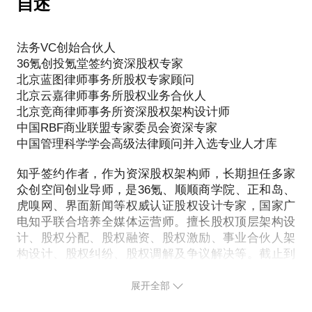
自述
作为一名处理过上百个案例的资深股权专家，我不会
并在快速发展中获得成功。
# ①融资前：“清家底，定策略”
知名创投媒体报道：一场股权官司，平均耗时18个
盖所有关键角色的“股权安全阀”设计方案：
给您一套“通用模板”敷衍了事。我会通过1对1的深度
1，自我诊断：通过教练式提问，帮你梳理商业模式的
月，消耗创始人70%以上的精力。最可怕的是，在此
# ①合伙人退出机制
沟通，为您提供：
在合伙创业过程中，如果你有以下这些问题需要解
亮点与短板，明确真实的融资需求。
法务VC创始合伙人
期间，融资、业务全面停摆。很多创始人选择诉讼，
1，场景区分：明确区分“好人退”（退休/健康）与“坏
1，精准诊断：全面梳理您公司的业务模式、股权现
决，那么欢迎你前来预约见面咨询：
2，融资规划：帮你测算合理的融资金额与公司估值，
36氪创投氪堂签约资深股权专家
最终却发现自己“赢了官司，输了公司”。
人退”（严重过错/违反竞业），并匹配不同的回购价
状、人才结构和发展阶段，找到问题的核心症结。
北京蓝图律师事务所股权专家顾问
选择最适合的融资路径，避免一开始就“叫错价”。
格（如：净资产vs估值折扣）。
2，方案定制：设计“一人一策”的激励方案。是选择期
• 作为公司创始人，如何防止失去公司控制权？
北京云嘉律师事务所股权业务合伙人
# ②融资中：“审条款，防陷阱”
# 为什么说“打官司”是下下策？
2，资金规划：设计回购资金的来源与支付方式（如：
权、限制性股票还是虚拟股？持股平台如何搭建？授
• 如何综合评估合伙人贡献值，确定各自的股权比
北京竞商律师事务所资深股权架构设计师
1，协议审核：我会逐字逐句帮你审阅投资协议
因为法庭只关心“对错”，而商业世界的核心是“利益与
分期支付），避免公司因回购而陷入财务危机。
予、成熟、行权、退出的条件如何设定？—— 我会给
例？
中国RBF商业联盟专家委员会资深专家
（TS/SPA/SHA），识别所有对创始人不利的“魔鬼细
效率”。当你的公司命悬一线时，你需要的是一位能快
# ②员工期权退出机制
出最适合您的具体路径。
中国管理科学学会高级法律顾问并入选专业人才库
• 如何预留未来（新合伙人、员工期权、投资人）的
节”。
速止血、重构利益的“商业外科医生”，而不是一位只
1，规则设定：明确离职后“未成熟期权”自动作
3，落地护航：不仅提供方案，更会帮您推演实施细
股权份额？
2，谈判支持：提前为你提供投资协议中关键条款的谈
带你走流程的“法官助理”。
废，“已成熟期权”的行权窗口期或强制回购规则。
知乎签约作者，作为资深股权架构师，长期担任多家
节，拟定核心协议条款，确保方案能平稳落地、有效
• 是给限制性股权还是给期权？
判策略和底线，让你在谈判桌上更有底气，知道哪里
股权纠纷的本质，是“利益分配失衡引发的信任崩
众创空间创业导师，是36氪、顺顺商学院、正和岛、
2，风险隔离：确保员工股权（尤其是小股东）“人走
执行，避免后期纠纷。
• 如何设定成熟机制与业绩条款？
可以妥协，哪里必须坚守。
虎嗅网、界面新闻等权威认证股权设计专家，国家广
塌”。解开这个结，关键不在于争论谁对谁错，而在于
股留”，避免出现几十上百个外部小股东的失控局面。
• 怎样约定合伙人退出机制及回购方案？
# ③融资后：“固根基，谋长远”
电知乎联合培养全媒体运营师。擅长股权顶层架构设
重新找到那个能让各方（哪怕是勉强）接受的利益平
# ③早期投资人退出机制
最终目标：
• 该如何引进一个优质合伙人？
1，合规指导：确保融资过程符合公司法、证券法等规
计、股权分配、股权融资、股权激励、事业合伙人架
衡点。
1，路径规划：在出资协议中，提前约定好回购权、随
对内：将核心员工升级为“事业合伙人”，实现个人利
• 引进外部投资者需要稀释多少股份？
构设计、股权纠纷、股权调解及争议解决等。截止到
定，避免留下法律隐患。
售权、领售权等条款，为未来资本运作铺平道路。
益与公司价值增长的深度绑定。
• 如何降低合伙人中途离开给公司带来的巨大损失？
目前为止，累计服务超过700家中小微企业。
2，治理优化：协助你优化股权架构，建立健康的董事
# 我的“商业调解”三步法：用外科手术式拆雷，代替漫
2，利益平衡：确保创始团队在早期投资人退出时，自
对外：打造吸引顶尖人才的“金字招牌”，提升在资本
• 预留多少期权比较合适？何时做第一次员工股权激
展开全部
会和公司治理机制，为下一轮融资和长远发展铺路。
长化疗
身的利益和对公司的控制权得到保障。
市场的议价能力。
客户代表（部分）：
励比较好？
区别于传统律师的诉讼解决办法，我提供的是“商业调