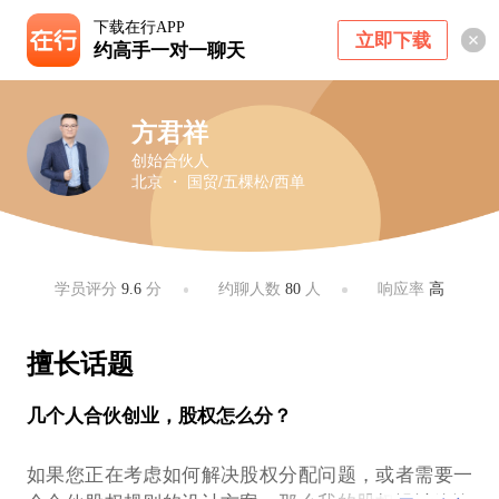
下载在行APP
立即下载
约高手一对一聊天
方君祥
创始合伙人
北京 ・ 国贸/五棵松/西单
学员评分
9.6
分
约聊人数
80
人
响应率
高
擅长话题
几个人合伙创业，股权怎么分？
如果您正在考虑如何解决股权分配问题，或者需要一