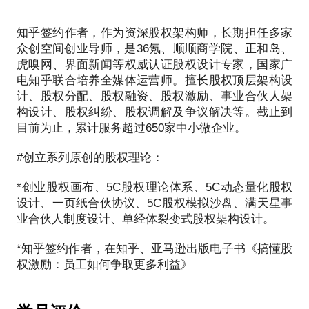
行业标准的薪酬绩效制度，使公司的薪酬制度更加公
的具体实施方案。
建薪酬体系和落地实施股权激励计划，以提高公司的
司的长期稳定发展。
值。
知乎签约作者，作为资深股权架构师，长期担任多家
正、透明和合理。
业绩和员工满意度。
众创空间创业导师，是36氪、顺顺商学院、正和岛、
3. 提供持续咨询服务：
我作为资深股权专家顾问提供了专业的咨询服务，在
作为资深股权专家，我将为陌陌集团提供一系列高质
虎嗅网、界面新闻等权威认证股权设计专家，国家广
2. 提供股权激励计划咨询服务：
股权激励方案实施过程中，我还提供了持续的咨询服
通过我作为资深股权专家顾问的服务，宝宝树集团获
整个过程中，我充分发挥了自己作为资深股权专家顾
量的咨询服务交付，为公司的长期发展提供重要的支
电知乎联合培养全媒体运营师。擅长股权顶层架构设
作为股权专家，为探探公司提供了合规的股权激励计
务，帮助公司解决了在实施过程中遇到的各种问题。
得了更加合规、高效和有竞争力的薪酬体系设计和股
问的专业知识和经验，为公司提供了全方位、高质量
持。我的工作将为公司带来显著的商业价值和社会价
计、股权分配、股权融资、股权激励、事业合伙人架
划咨询服务。帮助公司设计了符合当地法规和行业标
及时反馈实施情况，提供调整方案，为股权激励的顺
权激励计划，从而提高公司的绩效和竞争力。同时，
的股权咨询交付服务。我的交付成果不仅为公司打造
值，并为我自己在股权方面的专业知识和技能提供了
构设计、股权纠纷、股权调解及争议解决等。截止到
准的股权激励计划，明确了股权激励的细节和实施方
利实施提供了支持。
我个人的发挥也为宝宝树集团提供专业的咨询和指
了科学合理、运行有效的股权架构和合伙规则，还为
目前为止，累计服务超过650家中小微企业。
案，从而为公司提供了实施股权激励计划的可行性和
导，以确保公司的薪酬政策和股权激励计划始终保持
可持续性。
4. 提升员工积极性：
#创立系列原创的股权理论：
股权激励方案的实施不仅为公司提供了激励，也激励
*创业股权画布、5C股权理论体系、5C动态量化股权
3. 提供持续咨询服务：
了员工的积极性。我帮助制定的激励方案能够更好地
设计、一页纸合伙协议、5C股权模拟沙盘、满天星事
在股权激励计划实施过程中，为公司提供了持续的咨
激发员工的工作热情，增强员工的归属感和忠诚度，
业合伙人制度设计、单经体裂变式股权架构设计。
询服务。及时反馈实施情况，帮助公司解决了在实施
提高公司的员工绩效。
过程中遇到的各种问题，并提供调整方案，为股权激
*知乎签约作者，在知乎、亚马逊出版电子书《搞懂股
励计划的顺利实施提供了支持。
作为每日优鲜股权激励项目的咨询顾问，我以专业知
识和经验为公司提供了重要的价值和支持，制定了符
作为探探外聘的资深股权专家，以专业知识和经验为
合公司战略目标的股权激励方案，帮助公司实现了员