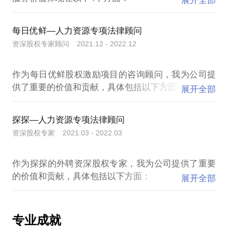
展开全部
出了具有可行性和合规性的股权架构方案，确保其符
3. 为陌陌集团提供股权激励方面的高级咨询服务：
1. 制定合规的薪酬体系和绩效制度：
合公司的长期发展和股东利益。
在股权激励计划方面，我将为陌陌集团提供高级咨询
每日优鲜—人力资源专项法律顾问
我和我的服务团队帮助宝宝树集团制定符合相关法规
服务，以帮助公司了解行业内股权激励市场的现状和
资深股权专家顾问 2021.12 - 2022.12
和规范的薪酬体系和绩效制度，以确保公司的薪酬政
2. 风险评估与规避：我能够全面评估和识别与股权架
趋势，制定符合行业和人才市场需求和公司长期发展
策在法律层面都是合规的。
构相关的潜在风险，并提出相应的规避策略。我的职
战略的股权方案。
作为每日优鲜股权激励项目的咨询顾问，我为公司提
业审慎性和经验能够帮助公司在股权架构设计和决策
供了重要的价值和贡献，具体包括以下方面：
2. 制定合适的股权激励计划：
过程中避免潜在的法律、合规或经营风险。
作为资深股权专家，我预计可以为陌陌集团带来以下
展开全部
1. 帮助制定股权激励方案：
我作为资深股权专家，帮助宝宝树集团制定符合公司
交付成果：
我作为咨询顾问，根据公司的战略目标、业务情况、
战略和股东利益的股权激励计划，激励员工的工作热
3. 合伙规则的建立：作为资深股权专家，我在各股东
探探—人力资源专项法律顾问
员工激励需求等因素，与公司管理层一起制定了适合
情和干劲，提高公司的绩效和竞争力。
之间合伙规则的设计中发挥了关键作用，帮助解决了
1. 制定符合法规和行业标准的薪酬绩效制度，为公司
资深股权专家 2021.03 - 2022.03
每日优鲜的股权激励方案。以专业知识和经验为公司
涉及不同股东的利益协调问题。我的专业建议和协调
员工的薪酬水平提供合理保障。
提供了指导和支持，使得股权激励方案更加符合公司
3. 评估和优化现有的薪酬体系和股权激励计划：
能力有助于维护股东之间的良好关系，促进合作和共
2. 设计出可操作性、可执行性和可持续性的股权激励
作为探探的外聘资深股权专家，我为公司提供了重要
发展需要。
作为资深股权专家，对宝宝树集团现有的薪酬体系和
同发展。
计划，为公司员工提供更加公平和合理的激励机制。
的价值和贡献，具体包括以下方面：
股权激励计划进行评估和优化，以提高其效率和合理
3. 提供高级股权咨询服务，帮助公司了解股权市场的
展开全部
2. 提供股权激励方案的实施指导：
性，降低公司的风险。
4. 优化股权激励方案：我能够评估和优化子公司的股
现状和趋势，制定出符合市场需求和公司长期发展战
1. 帮助制定合规薪酬绩效制度：
制定好股权激励方案并不足够，我还提供了具体的实
权激励计划，以确保激励机制能够吸引和留住优秀的
略的股权方案。
作为资深的股权专家，和团队一起通过对公司薪酬制
施指导，为公司的激励计划的顺利实施提供了保障。
4. 提供相关培训和指导：
人才，并与公司整体战略目标相一致。我的建议和方
4. 通过优秀的股权咨询服务帮助公司实现长期发展和
专业成就
度的分析和研究，为公司制定了符合当地法律法规和
我帮助公司制定了实施细则和程序，明确了股权激励
为公司员工提供相关培训和指导，帮助他们更好地搭
案能够有效提升员工积极性和团队凝聚力，推动子公
盈利目标，为公司带来可持续的商业价值和社会价