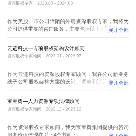
# 什么时候你必须立刻找我？
科技、拾柒电竞、首源物业、中安网星、四方合、乐
难题，欢迎下单与我详谈。一次咨询，可能为您省下
资深股权专家 2023.03 - 2024.03
✓合伙人关系已实质破裂，濒临撕破脸。
开花互动、时光漫步酒店等
✓已收到对方的律师函或仲裁/诉讼通知。
作为美股上市公司陌陌的外聘资深股权专家，我将为
事业合伙人设计：翌日信川、心流K书、千礼挑一、
✓股权代持关系出现纠纷，对方不配合。
公司提供重要的咨询服务，主要包括以下3个方面：
三亩教育、和中留学、大德空间、正商书院、润牙口
展开全部
✓融资/并购尽调发现历史股权问题，需要火速清理。
腔、运动宝贝、极兔文化、舞步教育、时光漫步酒店
等
1. 提供符合法规和行业标准的薪酬绩效制度咨询服
# 约我聊聊
云迹科技—专项股权架构设计顾问
务：
时间是创业公司最宝贵的资产。不要等到公司被彻底
资深股权专家顾问 2023.01 - 2023.07
常年顾问：大涛配镜工厂、乐泰、知行合一读书、柚
作为资深股权专家，我和团队将协助陌陌集团人事部
果文化、鸣云实业、携众通、中安网星、蔷薇灵动、
制定符合法规和行业标准的薪酬绩效制度，以确保公
三亩教育、博源教育、弗朗德国际幼儿园、快腿物
作为云迹科技的资深股权专家顾问，我在公司新业务
司员工的薪酬水平与市场保持一致，同时激发员工的
流、鲜当家等。
线子公司股权架构方案的设计、调整和决策方面发挥
工作热情和动力。
展开全部
了关键的作用，并为公司带来了重要的价值和成果。
2. 提供合规股权激励计划咨询服务：
宝宝树—人力资源专项法律顾问
以下是我在咨询服务中的个人发挥和取得的成果：
我将帮助陌陌集团设计、开展符合法规和行业标准的
资深股权专家顾问 2022.12 - 2023.12
股权激励计划，使其具有可操作性、可执行性和可持
1. 股权架构方案设计：凭借我的专业知识和经验，我
续性。我将制定股权激励计划的相关细节和执行方
作为资深股权专家顾问，我为宝宝树集团提供的咨询
能够对公司新业务线子公司的股权架构进行科学合理
案，并监督其实施过程，确保计划能够成功执行。
服务价值体现在以下4个方面：
的设计。我结合行业最佳实践和公司的战略目标，提