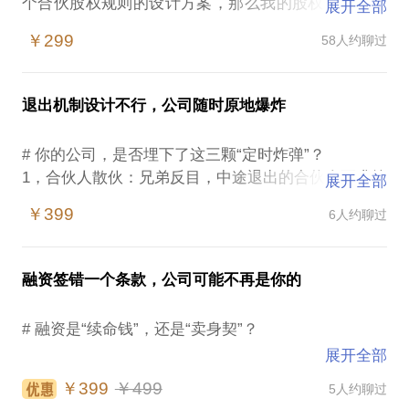
个合伙股权规则的设计方案，那么我的股权设计咨询
展开全部
项目将是您需要的解决方案。
￥299
58人约聊过
在各行各业都快速发展的过程中，许多企业失败了，
其中许多并不是由于业务停滞不前或业务决策错误，
退出机制设计不行，公司随时原地爆炸
而是由于人的问题（股权问题）引起的。与此同时，
也有一些企业如同阿里巴巴一样在快速扩张中获得了
# 你的公司，是否埋下了这三颗“定时炸弹”？
巨大的成功。
1，合伙人散伙：兄弟反目，中途退出的合伙人要求按
展开全部
最新估值天价回购股权，公司现金流瞬间被抽干？
在股权分配和合伙规则设计方面，许多创业者常常认
￥399
6人约聊过
2，离职员工遗留：被辞退的员工手握期权，却不肯行
为项目不够好导致的失败，这是一种错误的想法。但
权也不肯退出，成了公司未来融资、并购的“拦路
是，如果您能够认识到实质问题的所在，那么对于您
虎”？
的创业之路将有很大的帮助。
融资签错一个条款，公司可能不再是你的
3，投资人退出：公司发展不错想被并购，早期投资人
却嫌价格低，行使“一票否决权”搅黄了整个交易？
本咨询项目适用于创业初期的公司，业务正面临快速
# 融资是“续命钱”，还是“卖身契”？
请记住：没有“善后”预案的合伙股权结构，就是一盘
发展的创业者。我将为您提供以下服务：
展开全部
散沙。 当初“你好我好大家好”的口头承诺，在巨大利
1. 股权量化分配问题的解决方案：
恭喜你走到了股权融资这一步！但请务必警惕：一份
益面前往往不堪一击。所有的“好聚”，都源于提前设
￥399
￥499
5人约聊过
我将根据您的需求，为您量身定制最佳的股权分配方
看似优厚的投资意向书（TS）背后，可能隐藏着让
计好的“好散”。