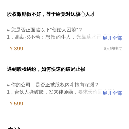
案，以确保团队和业务能够共同成长。
你“赢了融资，输了公司”的陷阱。
2. 合伙股权规则的设计：
1，对赌协议(VAM)：业绩稍有波动，创始人就要用真
# 为什么说“退出机制”是股权设计的灵魂？
股权激励做不好，等于给竞对送核心人才
我将根据您的需求和业务模式，设计出最合适的合伙
金白银回购股权，甚至失去控股权？
股权激励，合伙创业，本质上是把一群人“请上船”。
股权规则，以确保合伙人之间的利益分配合理、公
2，一票否决权: 投资人凭此一项，就能卡住公司所有
但你必须提前想好：
# 您是否正面临以下“创始人困境”？
平。
重大决策，让你寸步难行？
1，有人想中途下船怎么办？（主观善意退出）
1，高薪挖不动：想招的牛人，光靠薪水已经无法打
3. 创业股权画布工具：
展开全部
3，最惠国待遇: 后续轮次的投资条款，都要无条件同
2，有人不守规矩需要被请下船怎么办？（主观恶意退
动？
我将以自行研发的画布工具-创业股权画布来帮助你梳
步给当前投资人，让你未来的融资谈判束手束脚？
￥399
6人约聊过
出）
2，核心留不住：辛苦培养的骨干，转身就成了竞对的
理合伙股权规则的设计，让你带着问题来，拿着结果
4，棘轮条款: 下一轮估值降低，投资人的股权比例会
3，有人家庭破碎婚姻出状况，离婚怎么办？（客观恶
王牌，甚至自立门户？
回去。我所做的不只是一个简单的概念或知识解答和
自动增加，创始团队的股份被无情稀释？
意退出）
3，团队不给力：员工永远是“打工人心态”，缺乏主人
普及，而是有实际交付成果的。
这些只是冰山一角。融资的本质，是一场信息、经验
遇到股权纠纷，如何快速的破局止损
4，有人因故离开公司，无法继续履职怎么处理？（客
翁精神，推一下才动一下？
和心理的博弈。 在你没有专业知识护航的情况下，独
观善意退出）
4，融资没抓手：想引入资本，却发现公司股权结构混
我的咨询项目需要您提供公司的详细介绍和团队介
自面对身经百战的投资机构（FA/VC/PE），无异
# 你的公司，是否正被股权内斗拖向深渊？
“退出机制”就是这艘船的“上下船规则”。规则清晰，船
乱，人才梯队不稳，估值受影响？
绍，包括商业计划、组织结构图、创始团队成员情况
于“赤手空拳上战场”。
1，合伙人撕破脸，发来律师函，要求天价回购股权？
才能行得稳、开得远。规则混乱，随时可能因为任何
展开全部
上述问题的根源，往往不在于薪酬是否合理，而在于
概述等。在与我见面之前，我需要对您的公司进行一
2，离职高管拒不退出，占着股权，成了公司发展
一个股东的问题，导致整艘船倾覆。
公司价值分配机制的缺失。一套设计精良的股权激励
些表单调研，以确保我的方案与您的实际情况相符。
￥599
# 我如何成为你的“首席谈判官”与“风险防火墙”？
的“拦路虎”？
方案，是解决这一切的“金钥匙”。
作为一名处理过大量投融资案例的资深股权法律专
3，隐名股东突然发难，要求“显名”并分割利益？
# 我如何帮你设计一套“安全、公平、无后患”的退出机
通过我的股权设计咨询项目，您将获得科学合理的股
家，我提供的不是理论课程，而是实战演练。我将站
4，融资进行中，投资人尽调发现股权瑕疵，随时准备
制？
# 我如何帮您“锁人才、激活力、融资本”？
权分配和合伙方案，以确保您的企业能够顺利发展，
在你的立场，真诚的帮你厘清：
撤资？
作为一名资深的股权法律专家，我将为你提供一套覆