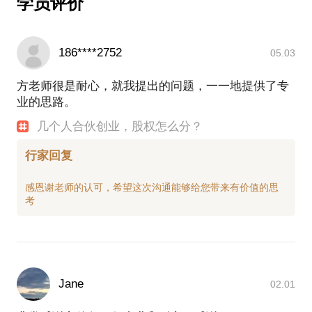
公司提供了重要的价值和支持，从制定了符合法律法
工的激励和绩效提升，使得公司的股权激励计划得以
学员评价
规和行业标准的薪酬绩效制度和股权激励计划，到帮
助公司实现了员工的激励和绩效提升，使得公司的股
权激励计划得以成功实施。我的工作对公司的长远发
186****2752
05.03
方老师很是耐心，就我提出的问题，一一地提供了专
业的思路。
几个人合伙创业，股权怎么分？
行家回复
感恩谢老师的认可，希望这次沟通能够给您带来有价值的思
Jane
02.01