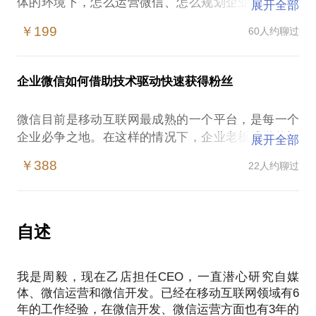
体的环境下，怎么运营微信、怎么规划企业的微信运
展开全部
营已成为每个企业运营、品牌推广的部分，甚至企业
￥199
60人约聊过
战略规划部门都十分重视。那么如何规划企业的微信
运营呢？我可以在约见中与你探讨探讨：
企业微信如何借助技术驱动快速获得粉丝
企业微信公众号的定位是什么？
如何梳理自己的企业资源，规划微信的定位和发展方
微信目前是移动互联网最成熟的一个平台，是每一个
向？
企业必争之地。在这样的情况下，企业老板或微信运
展开全部
在去中心的自媒体端该如何做好微信运营？
营人员容易遭遇：微信推广难，做了1年时间粉丝
怎么结合微信技术中新的工具、新的玩法，做好粉丝
￥388
22人约聊过
5000个左右；微信文章阅读量转发量都很低；微信大
增长?
号推广效果太差。我在微信营销行业摸爬滚打3年，先
企业微信电商该如何运营？
后帮助返利网、蘑菇公寓、苏州市民卡及多家中小企
业等，进行活动策划，实现快速的粉丝增长，平均增
自述
PS：以上问题咨询，请准备好企业公众号当前运营情
加粉丝5万+。我愿意与你分享的内容包括：介绍市面
况，问题清单，方便更好的进行有效沟通交流。
上新颖好玩好用的微信推广工具；帮助学员梳理自身
我是周毅，现在乙店担任CEO，一直潜心研究自媒
企业资源，更好地利用起来。PS.在选择与我见面
体、微信运营和微信开发。已经在移动互联网领域有6
前，请把你的问题更具体化。毕竟一小时的谈话只能
年的工作经验，在微信开发、微信运营方面也有3年的
解决一个小问题。请把你的问题提前发给我，方便我