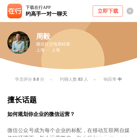
下载在行APP
立即下载
约高手一对一聊天
周毅
微信社交电商砖家
上海 ・ 上海
学员评分
8.8
分
约聊人数
83
人
响应率
中
擅长话题
如何规划你企业的微信运营？
微信公众号成为每个企业的标配，在移动互联网自媒