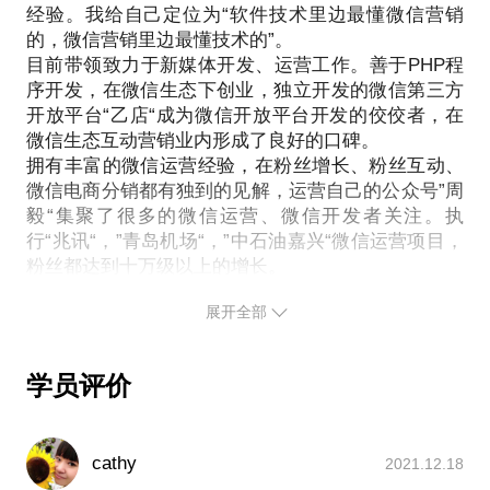
经验。我给自己定位为“软件技术里边最懂微信营销
做更精确的准备，提升见面效率。期待与你的见面。
的，微信营销里边最懂技术的”。
目前带领致力于新媒体开发、运营工作。善于PHP程
序开发，在微信生态下创业，独立开发的微信第三方
开放平台“乙店“成为微信开放平台开发的佼佼者，在
微信生态互动营销业内形成了良好的口碑。
拥有丰富的微信运营经验，在粉丝增长、粉丝互动、
微信电商分销都有独到的见解，运营自己的公众号”周
毅“集聚了很多的微信运营、微信开发者关注。执
行“兆讯“，”青岛机场“，”中石油嘉兴“微信运营项目，
粉丝都达到十万级以上的增长。
因为一直从事互联网程序方面的工作，所以深知如何
展开全部
用技术解决企业的问题。后又深入微信营销行业，将
软件技术和微信结合，用技术驱动，让企业微信运营
获得更好的活动效果。移动互联网，就是敢于尝试，
学员评价
敢于使用最新的玩法，敢于探索出新的玩法。愿意与
cathy
2021.12.18