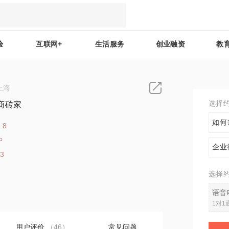
验
互联网+
生活服务
创业融资
教
上海
选择
商砖家
如何
.8
中
企业
83
选择
语音
1对1
用户评价
（46）
常见问题