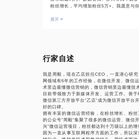
粉丝增长，平均增加粉丝5万+。我愿意与
教你梳理你的企业资源，规划微信的定位和
的微信推广工具；帮助学员梳理自身企业资
展开
前，请把你的问题更具体化。毕竟一小时的
前发给我，方便我做更精确的准备，提升见
内容微信大号艰难的情况，推广工具是个不
行家自述
我是周毅，现在乙店担任CEO，一直潜心研
网领域有6年的工作经验，在微信开发、微信运
术里边最懂微信营销的，微信营销里边最懂技术
目前带领致力于新媒体开发、运营工作。善于
微信第三方开放平台“乙店“成为微信开放平台
好的口碑。
拥有丰富的微信运营经验，在粉丝增长、粉丝
的公众号”周毅“集聚了很多的微信运营、微信开
兴“微信运营项目，粉丝都达到十万级以上的增
因为一直从事互联网程序方面的工作，所以深