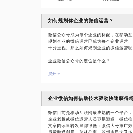
如何规划你企业的微信运营？
微信公众号成为每个企业的标配，在移动互
规划企业的微信运营已成为每个企业运营、
十分重视。那么如何规划企业的微信运营呢
企业微信公众号的定位是什么？
如何梳理自己的企业资源，规划微信的定位
展开
在去中心的自媒体端该如何做好微信运营？
怎么结合微信技术中新的工具、新的玩法，
企业微信电商该如何运营？
企业微信如何借助技术驱动快速获得
PS：以上问题咨询，请准备好企业公众号
效沟通交流。
微信目前是移动互联网最成熟的一个平台，
企业老板或微信运营人员容易遭遇：微信推广
文章阅读量转发量都很低；微信大号推广效
后帮助返利网、蘑菇公寓、苏州市民卡及多