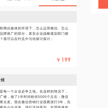
联网自媒体的环境下，怎么运营微信、怎么
品牌推广的部分，甚至企业战略规划部门都
？我可以在约见中与你探讨探讨：
和发展方向？
￥199
做好粉丝增长?
粉丝
当前运营情况，问题清单，方便更好的进行有
是每一个企业必争之地。在这样的情况下，
难，做了1年时间粉丝5000个左右；微信
果太差。我在微信营销行业摸爬滚打3年，先
家中小企业等，进行活动策划，实现快速的