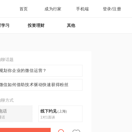
首页
成为行家
手机端
登录/注册
育学习
投资理财
其他
约聊话题
规划你企业的微信运营？
微信如何借助技术驱动快速获得粉丝
约聊方式
电话
线下约见
(
上海
)
通话
1对1面谈