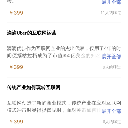
考。
展开全部
主要面对的学员是对互联网金融模式及方法感兴趣的
￥399
11人约聊过
同学，对数据驱动业务及数字化经营感兴趣的同学。
话题主要内容：
1.互联网金融的盈利模式及展业方式
滴滴Uber的互联网运营
2.如何建立数据驱动业务的数据基础和平台能力
滴滴优步作为互联网企业的杰出代表，仅用了4年的时
间便摧枯拉朽成为了市值350亿美金的知名独角兽公
展开全部
司，几乎摧毁了传统出租车行业，改变了人们对出行
￥399
9人约聊过
的认知。是什么是这一切在4年的时间里变成了现实？
在本次谈话中我将与你分享：
滴滴Uber的运营理念
传统产业如何玩转互联网
滴滴Uber的营销创新
滴滴Uber的组织形态
互联网创造了新的商业模式，传统产业在应对互联网
滴滴Uber的成功秘诀
模式冲击时显得捉襟见肘，面对冲击如何转变思路，
展开全部
取长补短。
￥399
6人约聊过
本地谈话中我将与你分享：