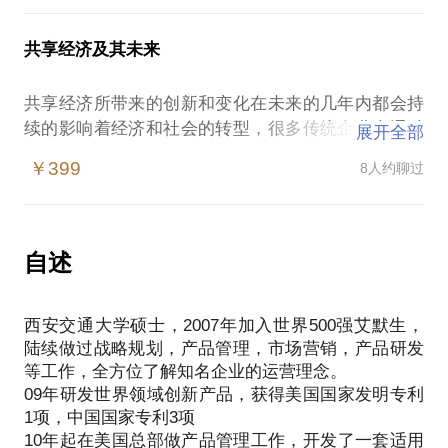
什么样的企业需要互联网+
传统产业如何进行互联网改造
共享经济及其未来
互联网+到底加的是什么
传统产业的未来在哪里
共享经济所带来的创新和变化在未来的几年内都会持
续的影响着经济和社会的转型，很多传统企业也通过
展开全部
PS.在选择与我见面前，请把你的问题更具体化。毕
共享的方式进行了转型的试水。
竟一小时的谈话只能解决一个小问题。请把你的问题
￥399
8人约聊过
在本话题中，我会给你讲述：
提前发给我，方便我做更精确的准备，提升见面效
Uber，滴滴，Airbnb，途家等所代表的共享经济到底
是什么？
为什么共享经济必将成为未来社会的快速发展点？
自述
企业，组织，个人，应该怎么跟着这波浪潮进行转型
升级？
西安交通大学硕士，2007年加入世界500强艾默生，
互联网是如何为共享的发展推波助澜的？
陆续做过战略规划，产品管理，市场营销，产品研发
Uber做了哪些共享实验，结果如何？
等工作，全方位了解知名企业的运营理念。
09年研发世界领域创新产品，获得美国国家发明专利
1项，中国国家专利3项
10年起在美国总部做产品管理工作，开发了一套适用