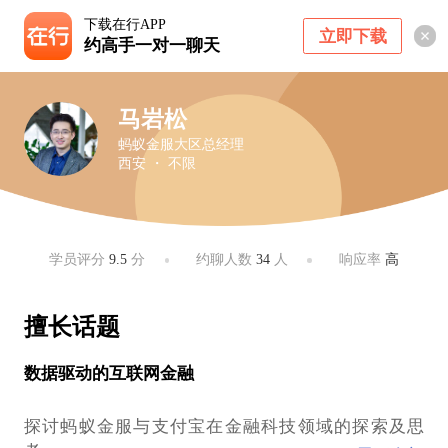
下载在行APP
立即下载
约高手一对一聊天
马岩松
蚂蚁金服大区总经理
西安 ・ 不限
学员评分
9.5
分
约聊人数
34
人
响应率
高
擅长话题
数据驱动的互联网金融
探讨蚂蚁金服与支付宝在金融科技领域的探索及思