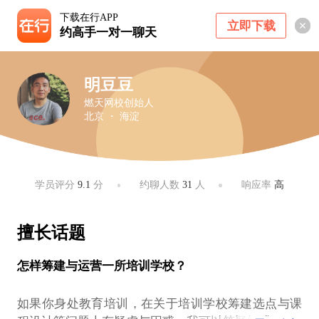
下载在行APP
立即下载
约高手一对一聊天
明豆豆
燃天网校创始人
北京 ・ 海淀
学员评分
9.1
分
约聊人数
31
人
响应率
高
擅长话题
怎样筹建与运营一所培训学校？
如果你身处教育培训，在关于培训学校筹建选点与课