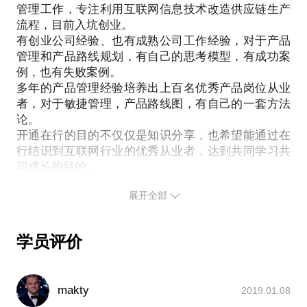
管理工作，专注利用互联网信息技术改造供应链生产
提前发给我，方便我做更精确的准备，提升见面效
流程，目前入坑创业。
率。期待与你的见面。
有创业公司经验、也有成熟公司工作经验，对于产品
管理和产品路线规划，有自己的思考模型，有成功案
例，也有失败案例。
多年的产品管理经验培养出上百名优秀产品岗位从业
者，对于敏捷管理，产品路线图，有自己的一套方法
论。
开通在行的目的不仅仅是知识分享，也希望能通过在
行结识到互联网行业的优秀从业者，达到共同学习共
同成长的目的。
目前覆盖的渠道包括：在行、PMCAFF（
展开全部
@VanTANG
）、新浪微博（
@唐剑
学员评价
）、360百科（
唐剑-资深产品专家
）。
makty
2019.01.08