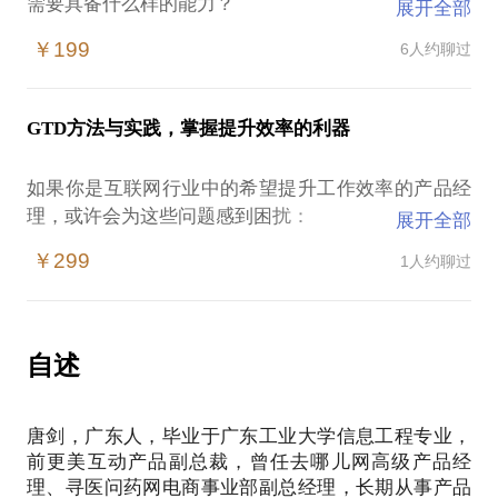
需要具备什么样的能力？
展开全部
你到底是否合适做产品经理？
￥199
6人约聊过
如何对自己进行快速定位？
应该怎样去思考？
如何与同事沟通？
GTD方法与实践，掌握提升效率的利器
不用担心，通过对你现场把脉支招，从性格、知识背
景、兴趣爱好等维度综合分析给出明确的发展建议，
如果你是互联网行业中的希望提升工作效率的产品经
少走弯路。
理，或许会为这些问题感到困扰：
展开全部
适合人群：2年以下年资产品岗位从业者和计划从事互
事务性工作太繁琐
联网产品岗位的求职者
￥299
1人约聊过
总是遗漏要做的事情
成功约见者，将有机会获得岗位推荐。
我在印象笔记、邮件设置方面有多年的实战经验相信
在这些方面能为你提供帮助。
我愿意与你分享的内容包括：
自述
如果对工作时间进行规划；
如何通过邮件的归类、转发等自动化工具提高效率；
唐剑，广东人，毕业于广东工业大学信息工程专业，
如何结合印象笔记打造自己专属的知识库
前更美互动产品副总裁，曾任去哪儿网高级产品经
PS.在选择与我见面前，请把你的问题更具体化。毕
理、寻医问药网电商事业部副总经理，长期从事产品
竟一小时的谈话只能解决一个小问题。请把你的问题