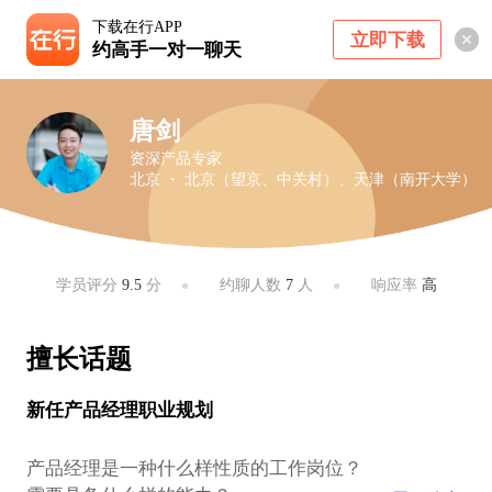
下载在行APP
立即下载
约高手一对一聊天
唐剑
资深产品专家
北京 ・ 北京（望京、中关村）、天津（南开大学）
学员评分
9.5
分
约聊人数
7
人
响应率
高
擅长话题
新任产品经理职业规划
产品经理是一种什么样性质的工作岗位？