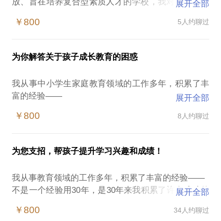
放、旨在培养复合型素质人才的学校，我对于学生的
展开全部
学业教育和家庭教育，身心发展，都有自己独到的心
￥800
5人约聊过
得体会。
我热爱数学，我也喜欢和孩子们相处，我喜欢被人信
任的感觉，教学当中这样的体会就格外深刻，孩子们
为你解答关于孩子成长教育的困惑
对于世界的探索都是从0开始的，就像在一张白纸上划
下第一笔，你会很忐忑，也会很兴奋。
我从事中小学生家庭教育领域的工作多年，积累了丰
欢迎你们来和我探讨以下问题：
富的经验——
展开全部
中小学教育、教学；
在基础教育领域浸润多年，了解各类孩子的成长障碍
中小学生的家庭教育；
￥800
8人约聊过
和成长需求。
中小学生心理健康教育；
自己的孩子曾经从一个差生的不良状态直至考上名牌
升学、留学咨询；
大学，我全程经历，有全部的体验。
青年教师的成长指导；
为您支招，帮孩子提升学习兴趣和成绩！
或许你是中小学生家长，面临这些问题：
中小学家长的教育咨询；
孩子学习差了怎么办？
k12教育投资的方向、策略、评估；
我从事教育领域的工作多年，积累了丰富的经验——
孩子升学择校当中的困惑。
k12在线教育；
不是一个经验用30年，是30年来我积累了许多成功的
展开全部
怎样转变孩子？
教师职业的专业化成长与人生规划；
经验和不同的案例。
在这些方面，相信我能为你提供帮助，我愿意与你交
￥800
34人约聊过
中考、高考复习指导、升学指导；
有着高中十年、初中二十年的教学经历，充分了解中
流的内容包括：