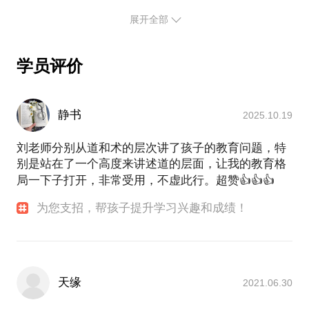
已经成为了上海若干漂泊人中安居下来的一分子。
展开全部
刘老师本科毕业于南昌大学数学系，也曾参加过浙江
大学在职教师研究生课程班的学习。对于数学教育从
未停止对她的热爱和探索。刘老师曾在上海建平实
学员评价
验、进才中学、平和双语等多所名校工作，担任过骨
干教师和学校中层领导。教学上别具一格，有着非常
鲜明的个人特色，他的教学曾引发争议，也曾取得优
静书
2025.10.19
异的成绩。
刘老师担任过浦东新区首届超常儿童班的班主任和数
刘老师分别从道和术的层次讲了孩子的教育问题，特
学教师，由于他精于教学的整体创新安排，曾被同行
别是站在了一个高度来讲述道的层面，让我的教育格
誉为“超常教师”。
局一下子打开，非常受用，不虚此行。超赞👍👍👍
刘老师在家庭教育方面也是常年悉心研究自己的孩
子，在亲子教育、孩子成长方面花费了大量心血，孩
为您支招，帮孩子提升学习兴趣和成绩！
子成长得健康阳光，这方面刘老师有非常独到的经验
分享。
除去教育教学，获得了中学数学高级教师职称外，在
学术世界，刘老师也有自己的一席之地，他是——
天缘
***中国数学会会员；
2021.06.30
***中国人才研究会超常人才专业委员会会员；