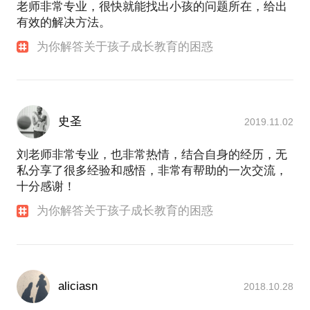
***国家数学奥林匹克一级教练员；
老师非常专业，很快就能找出小孩的问题所在，给出
如果您对中小学生的家庭教育、数学学习方面有任何
有效的解决方法。
困惑，又或者对于中小学阶段的孩子升学就读等有任
为你解答关于孩子成长教育的困惑
何问题，都欢迎您的约见，相信刘老师的经历和经验
一定能够给你不错的建议，帮助你和你的孩子更好地
成长。
刘宗三老师的微信公众号是“慈爱老师”，拥有大量粉
丝，ID为“liuzongsan”，公众号二维码如下：
史圣
2019.11.02
[公众号原创文章]
突破狭隘是成为好老师好家长的前提
刘老师非常专业，也非常热情，结合自身的经历，无
私分享了很多经验和感悟，非常有帮助的一次交流，
十分感谢！
为你解答关于孩子成长教育的困惑
aliciasn
2018.10.28