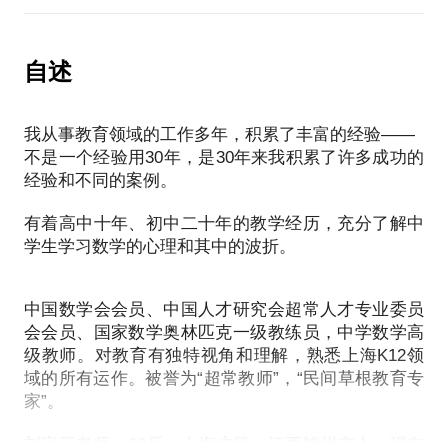
学生学习数学的心理和其中的波折。
教你提高孩子学习效能的技巧和方法。
曾获得十佳青年教师等荣誉，多篇学术论文在国家级
教你帮助孩子升学择校的正确路径和方法。
刊物发表，参与编撰过上海多本教辅读物。
自述
教你转变孩子的状态、情感，提升孩子自信的技巧和
或许你是中小学生家长，面临这些问题：
方法。
孩子的学习状态不佳，问题到底在哪儿？
如果你愿意，我还可以向你分享一下转变“差生”孩子
我从事教育领域的工作多年，积累了丰富的经验——
怎样提升孩子学习的兴趣和信心？
不是一个经验用30年，是30年来我积累了许多成功的
怎样提升孩子的学习成绩？
经验和不同的案例。
在这些方面，相信我能为你提供帮助。我愿意与你交
流的内容包括：
有着高中十年、初中二十年的教学经历，充分了解中
为中小学生数学学习把脉，对孩子学习状态做出准确
学生学习数学的心理和其中的波折。
判断。
中小学生学习心理分析与指导。
中国数学会会员、中国人才研究会超常人才专业委员
辅导家长，如何帮助孩子提升学习成绩。
会会员、国家数学奥林匹克一级教练员，中学数学高
分享中小学生的学习方法。
级教师。对教育有独特视角和理解，熟悉上海K12领
P.S. 在选择与我见面前，请把你的问题更具体化。毕
域的所有运作。被誉为“超常教师”，“民间草根教育专
竟一小时的谈话只能解决一个小问题。请把你的问题
家”。
提前发给我，方便我做更精确的准备，提升见面效
刘宗三老师，60后。上海户籍，江西赣州市人，现在