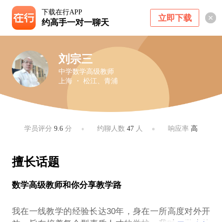
下载在行APP
立即下载
约高手一对一聊天
刘宗三
中学数学高级教师
上海 ・ 松江、青浦
学员评分
9.6
分
约聊人数
47
人
响应率
高
擅长话题
数学高级教师和你分享教学路
我在一线教学的经验长达30年，身在一所高度对外开