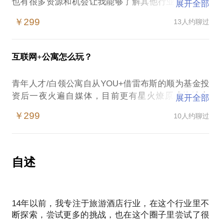
也有很多资源和机会让我能够了解其他行业，了解不
展开全部
同职能岗位。在这12年里我已经获得了非常多的信息
￥299
13人约聊过
和经验，我的创业历程也十分顺畅，作为多个酒店的
联合创始人，我想要在不同的行业里挑战更多的可
能，所以顺应时势，我选择了互联网行业。我可以和
互联网+公寓怎么玩？
你聊聊：连锁运营；酒店旅游行业发展；互联网行业
的入行须知；创业应该做什么准备；酒店投资和经
青年人才/白领公寓自从YOU+借雷布斯的顺为基金投
营；房地产投资指南。事实上，这个世界不符合所有
资后一夜火遍自媒体，目前更有星火燎原成泡沫之
展开全部
人的梦想。只是有人可以学会遗忘，有人却坚持。 能
势，资本、人才、上下游产业链快速聚合，刚需、痛
把弯路走直的是聪明的人，因为他找到了捷径；能把
￥299
10人约聊过
点、足够大的市场机会，惹无数漂族竞折腰……
直路走弯的是豁达的人，因此他可以多欣赏几道风
在这样的情况下，公寓从业人员和意愿投资人容易遭
景。让自己和他人同乐是大智，把自己不快的情绪带
遇：
给他人是大愚。路窄时你心放宽走，路难时心慢慢
自述
走。出门难免会遇雨天，但终究还是晴天多。多些担
投资公寓赚钱吗？
待，多些珍惜，人生自会坦然。
投身互联网+公寓行业的未来发展？
这个市场到底有多大？我能怎么玩？
14年以前，我专注于旅游酒店行业，在这个行业里不
哪些人在玩这个市场？各自有什么特点？
断探索，尝试更多的挑战，也在这个圈子里尝试了很