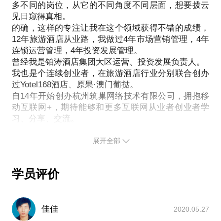
多不同的岗位，从它的不同角度不同层面，想要拨云
我在2011年底开始尝试白领公寓创业，小步快跑，至
见日窥得真相。
今已历经4年：
的确，这样的专注让我在这个领域获得不错的成绩，
12年旅游酒店从业路，我做过4年市场营销管理，4年
整合酒店、中介、互联网人才组建跨界团队
连锁运营管理，4年投资发展管理。
达人嘉公寓已经成为杭州精品公寓的标杆
曾经我是铂涛酒店集团大区运营、投资发展负责人。
筑巢网络快速发展，正在A轮融资
我也是个连续创业者，在旅游酒店行业分别联合创办
过Yotel168酒店、原果·澳门葡挞。
管理房源已超过1300套以上
自14年开始创办杭州筑巢网络技术有限公司，拥抱移
动互联网+，期待能够和更多互联网从业者创业者学
我愿意与你分享的内容包括：
习、分享、交流。
4年的互联网+公寓创业心得
展开全部
剖析蓬勃发展的公寓行业的机会和风险
上下游、横纵向各种资源对接
公寓投资分析和建议
学员评价
P.S.在选择与我见面前，请把你的问题更具体化。毕
竟一小时的谈话只能解决一个小问题。请把你的问题
佳佳
2020.05.27
提前发给我，方便我做更精确的准备，提升见面效