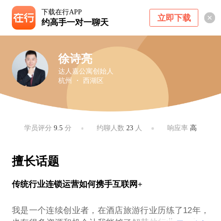
下载在行APP
立即下载
约高手一对一聊天
徐诗亮
达人嘉公寓创始人
杭州 ・ 西湖区
学员评分
9.5
分
约聊人数
23
人
响应率
高
擅长话题
传统行业连锁运营如何携手互联网+
我是一个连续创业者，在酒店旅游行业历练了12年，