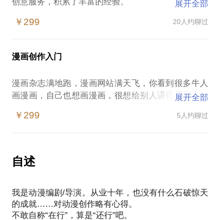
创意服务，积累了丰富的经验。
展开全部
或许你是创意视频从业者，也像我曾经一样，面临这
￥299
20人约聊过
些问题：
搞清楚客户到底需要什么，
让客户明白，他的客群需要什么，
漫画创作入门
替客户把信息传达给他的客群。
在这些方面，相信我能为你提供帮助，我愿意与你交
漫画杂志满地跑，漫画网站满天飞，你看到很多牛人
流的内容包括：
画漫画，自己也想画漫画，很想给别人讲你的故事，
展开全部
让视频更有趣；
但是不知道该如何上手？
多快好省的完成不可能完成的任务；
￥299
5人约聊过
在这样的情况下，漫画创作初学者容易遭遇：
不要让技术限制你的创意。
镜头运用不合理，让人看不懂；
PS.在选择与我见面前，请把你的问题更具体化。毕
不知道画漫画的『潜规则』，造成很多低级错误；
竟一小时的谈话只能解决一个小问题。请把你的问题
编不出故事。
自述
提前发给我，方便我做更精确的准备，提升见面效
我在从业10年，做过几个杂志连载，编创过十几本漫
画书。不过也没什么显著的成就，属于非著名漫画从
我是动漫编剧/导演。从业十年，也没有什么石破惊天
业者……
的成就……对动漫创作略有心得。
我愿意与你分享的内容包括：
不敢自称“在行”，算是“还行”吧。
漫画的本质是什么？