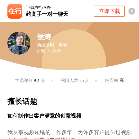
下载在行APP
立即下载
约高手一对一聊天
侯涛
动漫编剧、导演
西安 ・ 西安
学员评分
9.4
分
约聊人数
25
人
响应率
高
擅长话题
如何制作出客户满意的创意视频
我从事视频领域的工作多年，为许多客户提供过视频