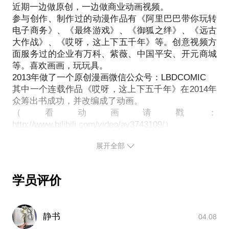
近期一边做原创，一边做商业动画视频。
漫画创作基本规则、基本规律。
参与创作、制作过的动漫作品有《阿里巴巴带你玩转
编不出故事怎么办？
电子商务》、《最终游戏》、《御狐之绊》、《远古
PS.在选择与我见面前，请把你的问题更具体化。毕
大作战》、《哎呀，这上下五千年》等。创意视频方
竟一小时的谈话只能解决一个小问题。请把你的问题
面服务过的企业有万科、紫薇、中国平安、开元商城
提前发给我，方便我做更精确的准备，提升见面效
等。喜欢画画，玩玩具。
2013年做了一个原创漫画微信公众号：LBDCOMIC
其中一个连载作品《哎呀，这上下五千年》在2014年
众筹出书成功，并改编成了动画。
（看动画请戳：
展开全部
学员评价
静书
04.08