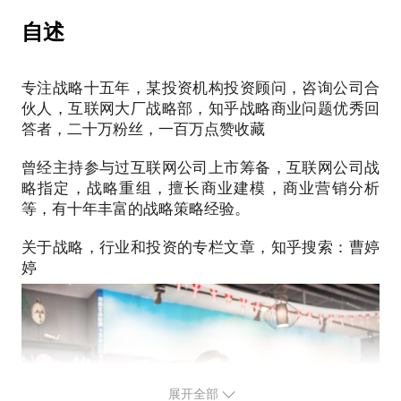
模、商业营销分析，帮助企业在资源有限的情况下，
2，20搜集信息的渠道
做出正确决策，跑赢竞争者。
PS.在选择与我见面前，请把你的问题更具体化。毕
自述
3，搜集的信息怎么提炼结论
竟一小时的谈话只能解决一个小问题。请把你的问题
4，怎么结合经验
经营企业的根本问题就是：为什么有些企业长盛不
提前发给我，方便我做更精确的准备，提升见面效
第三，怎么做出决策
专注战略十五年，某投资机构投资顾问，咨询公司合
衰，而另一些企业却昙花一现？在经营过程中，战略
率。期待与你的见面。
2种决策模型，平庸多方考虑方法，激烈最满意考虑方
伙人，互联网大厂战略部，知乎战略商业问题优秀回
的制定往往能够决定一家企业的命运。尤其是在企业
答者，二十万粉丝，一百万点赞收藏
法，帮助快速决策
发展中面临重要选择的时候，更需要把自身的业务梳
理清晰，找出其中的关键。
曾经主持参与过互联网公司上市筹备，互联网公司战
这套方法论是我多年经验总结，结合看的很多思维和
创业公司在种子轮，天使轮和A轮如何梳理BP，公司
略指定，战略重组，擅长商业建模，商业营销分析
决策的方法论总结得出。在生活和工作中使用都很有
她可以帮你的企业解决：
等，有十年丰富的战略策略经验。
效，也愿意和大家分享。
关于战略，行业和投资的专栏文章，知乎搜索：曹婷
方法论+实际案例
想要扩展市场，你的核心竞争力到底是什么？
要进行关键决策、投入大笔预算时，如何做出正确选
我的经验
择？
拥有十年战略决策的经验，为一百多家中小企业制定
新业务是否值得花大量资源尝试，怎样判断业务前
决策，为几十个个人咨询者提高建议。
景？
在艾瑞咨询公司做战略咨询，在搜狐做战略，在豌豆
如何做好年度计划和年终盘点，用战略帮助企业发
展开全部
荚做中小企业战略变革，现在在投资公司做战略判断