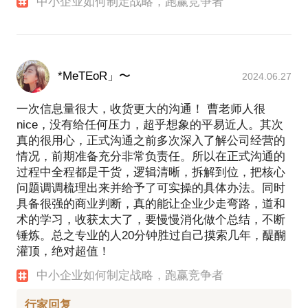
中小企业如何制定战略，跑赢竞争者
个中小企业和个人提供咨询。
她能够以大企业的格局和行业的视角做出更准确的判
断，又能着眼于小公司的现状，落地实操方案，切实
满足小微企业需求。她善于提炼和总结方法论，你可
*MeTEoR」〜
2024.06.27
以在这里更深入地了解她：
https://zhuanlan.zhihu.com/p/66117638
一次信息量很大，收货更大的沟通！ 曹老师人很
nice，没有给任何压力，超乎想象的平易近人。其次
真的很用心，正式沟通之前多次深入了解公司经营的
战略框架：
情况，前期准备充分非常负责任。所以在正式沟通的
过程中全程都是干货，逻辑清晰，拆解到位，把核心
问题调调梳理出来并给予了可实操的具体办法。同时
战略制定：企业究竟要提供什么价值；
具备很强的商业判断，真的能让企业少走弯路，道和
战略定位：怎么找到自己的优势；
术的学习，收获太大了，要慢慢消化做个总结，不断
战略选择：企业为谁服务；
锤炼。总之专业的人20分钟胜过自己摸索几年，醍醐
战略分解：将公司战略拆解到业务战略；
灌顶，绝对超值！
战略落地：怎么解决推广预算大的问题；
中小企业如何制定战略，跑赢竞争者
战略突破：要不要扩大规模；
战略执行：已有业务发展出现瓶颈且无法突破，如何
行家回复