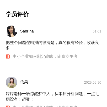
展？
这套方法论课程在投资公司线下分享会分享，效果热
学员评价
烈，参与人数众多，在三节课线上分享也反响强烈，
中小企业在迫切需要制定战略的同时，往往缺少战略
人员和方法论，这就需要战略分析师的配合，便捷高
效地解决这一问题。
Sabrina
01.01
把整个问题逻辑捋的很清楚，真的很有经验，收获良
为什么她能为你提供帮助？
多
曹婷婷曾任职于艾瑞、搜狐、豌豆荚等知名企业，业
中小企业如何制定战略，跑赢竞争者
务涉及互联网公司企业定位，IPO上市咨询，媒体价
值，用户定位和投资并购发展等众多领域；曾帮助搜
狐视频从娱乐部门提升到事业部，促进了搜狐视频移
动部门的成立，参与豌豆荚融资上市，目前她在做早
信果
2025.08.30
期项目投资，投资项目天使轮和种子轮。
婷婷老师一语惊醒梦中人，从本质分析问题，一点毛
她关注创业公司的具体需求，经手案例既有从2个人的
病没有！超赞！
小公司也有新三板上市公司，现已通过在行为三十多