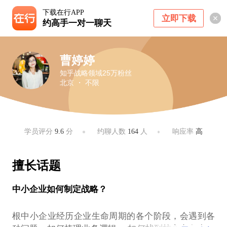
下载在行APP
立即下载
约高手一对一聊天
曹婷婷
知乎战略领域25万粉丝
北京 ・ 不限
学员评分
9.6
分
约聊人数
164
人
响应率
高
擅长话题
中小企业如何制定战略？
根中小企业经历企业生命周期的各个阶段，会遇到各