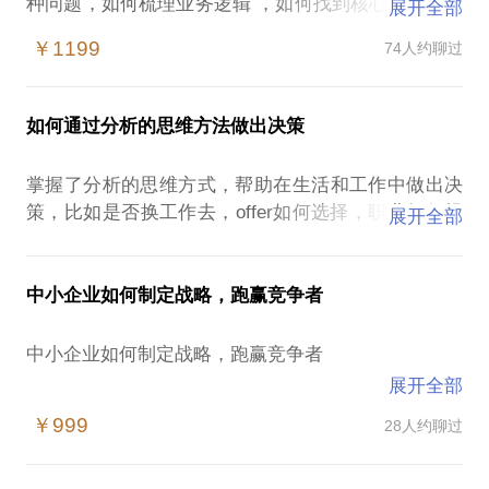
种问题，如何梳理业务逻辑 ，如何找到核心竞争力，
展开全部
如何制定未来方向和战略，如何把战略分解和落地拆
￥1199
74人约聊过
解，如何在新时代找到新的增长策略，如何解决公司
的关键问题，都是中小企业要面临的问题。
如何通过分析的思维方法做出决策
不管是bp的梳理，还是商业计划的制作，还是战略的
制定，我怕将用我的经验，方法，对业务的判断帮你
掌握了分析的思维方式，帮助在生活和工作中做出决
在迷茫中找到出路，授之以鱼，同时把自己的方法论
策，比如是否换工作去，offer如何选择，职业如何规
展开全部
总结出来在咨询后倾囊相助。
划，怎么买房，是否结婚，在北上广工作还是回老家
等等，当然也包括如何在公司内部解决问题，在哪里
搜集各行各业的信息，怎么制定公司OKR和管理
中小企业如何制定战略，跑赢竞争者
我在10年的咨询公司和互联网公司的战略经验，主持
过大型公司的上市，也在创业公司工作过3年以上，了
第一，定位问题
中小企业如何制定战略，跑赢竞争者
解创业公司战略定位。投资初创企业，见过各样的初
1，用7步追问方法细化问题
展开全部
创公司，孵化过企业。我愿意与你分享的内容包括：
2，用HMW方法找到真正的问题
曹婷婷，现任豌豆荚资深战略分析师，有10年丰富的
创业公司的BP梳理；创业公司的业务梳理；创业公司
￥999
28人约聊过
3，用OKR方法挖掘自我需求和评定优先级
战略策略经验，曾经主持参与过互联网公司上市筹
的战略定位；创业公司的资源整合。
第二，搜集信息
备、互联网公司战略指定、战略重组，擅长商业建
1，2种搜集信息的框架