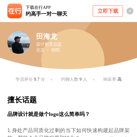
下载在行APP
立即下载
约高手一对一聊天
田海龙
设计创意总监
北京 ・ 朝阳
学员评分
9.7
分
约聊人数
9
人
响应率
高
擅长话题
品牌设计就是做个logo这么简单吗？
1.身处产品同质化过剩的当下如何快速构建起品牌架