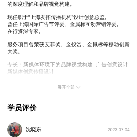
的深度理解和品牌视觉构建。
趣味营销：有意思，好玩；
情感共鸣：吐槽 ，感同身受。微博海报的三重标准：
现任职于“上海友拓传播机构”设计创意总监。
传播效果、创意设计标准、客户满意度。
曾任上海国际广告节评委、金属标互动营销评委。
简单地介绍了一下各类型海报的特点与对应的诉求。
在行资深专家。
若你也想设计新媒体海报，若你喜欢设计，喜欢创
服务项目曾荣获艾菲奖、金投赏、金鼠标等移动创新
意，喜欢脑洞打开……如果你有以下问题，都来找我
大奖。
吧：
新媒体创意研究；
专长：新媒体环境下的品牌视觉构建 广告创意设计
新媒体微博海报创意设计；
新媒体创意传播设计
iPhone手机摄影；
展开全部
新媒体案例《加多宝对不起体》《2013中国好声音第
二三四季度传播》《IP愤怒的小鸟加多宝品牌合作》
博鳌亚洲论坛视觉设计
学员评价
JOHN DEERE 平面创意广告
团队品牌完成案例（部分）：
沈晓东
2023.07.04
2018年度雅诗兰黛粉红丝带计划科普传播