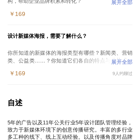
构，帮助企业品牌积累和转化？
展开全部
2.做品牌就是做个logo而已吗？
￥169
3.你的广告做完没啥没有效果？啥样的广告有效？
4.品牌真的没用吗？有了流量就可以转化吗？
5.为什么有的logo就值200块有的几十万？
设计新媒体海报，需要了解什么？
你所知道的新媒体的海报类型有哪些？新闻类、营销
类、公益类……？你知道它们各自的特点与优势吗？
展开全部
如何正确运用它们的热度，来策划新颖又有内容的海
￥169
9人约聊过
报呢？
新闻事件类营销：新闻事件时效性很强，第一位是快
速反应。品牌与新闻事件的结合点，在视觉化呈现上
难度较大（新闻图片很难及时到位）；
自述
公益类事件：捐款、微博、营销，面对大灾大难，第
一时间表明关注与声明，话题切忌太过商业，会招来
5年的广告以及11年公关行业5年设计团队管理经验，
负面评论全民反感，表现形式越简单越好；
致力于新媒体环境下的创意传播研究。丰富的多行业
性诉求类：情色类营销要适度，过犹不及，切忌无节
多工种的线下、线上互动经验。以及传播角度对品牌
操；