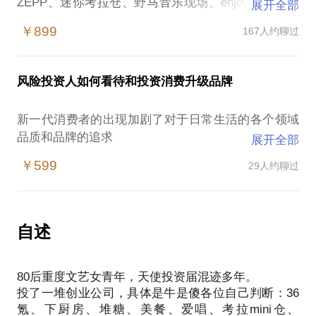
ZEPP、迷你考拉仓、野马音乐现场、enjoy30秒音乐
展开全部
分享、红点直播、发现周末、良衣汇、OG聚流行、云
￥899
167人约聊过
联牧场、快方送药等项目的天使投资人。
我可以和你聊聊以下话题：
互联网/移动互联网早期创业方向和团队组建；
风险投资人如何看待和投资消费升级品牌
早期创业如何拿天使投资；
早期创业公司拿了天使投资后产品业务迭代；
新一代消费者的出现加剧了对于日常生活的各个领域
品质和品牌的追求
展开全部
在这样的情况下，创业者 消费升级品牌创始人 线下
￥599
29人约聊过
连锁品牌创始人容易遭遇：
品类选择想当然盲目投入不合适的品类；
定位不明确只从自身需求出发或太小众；
线上销量没做透就盲目做线下；
自述
只懂卖货不知道品牌影响力塑造。
我是36氪、下厨房、堆糖、节操精选、黄油相机、
80后重度文艺女青年，天使投资届混迹多年。
ZEPP、迷你考拉仓、野马音乐现场、enjoy30秒音乐
投了一堆创业公司，具体是牛是傻各位自己判断：36
分享、红点直播、发现周末、良衣汇、OG聚流行、云
氪、下厨房、堆糖、美餐、爱唱、考拉mini仓、
联牧场、快方送药、超能小黑、AnyShopStyle等项目