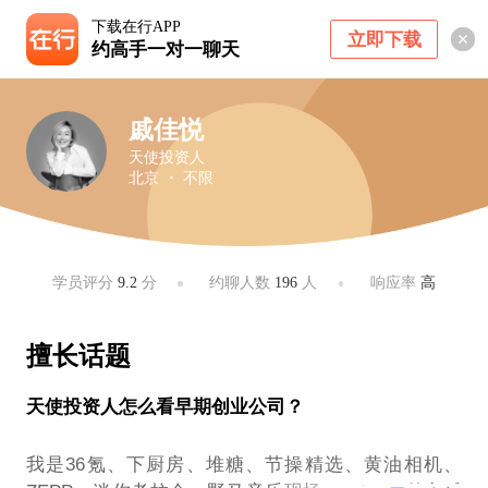
下载在行APP
立即下载
约高手一对一聊天
戚佳悦
天使投资人
北京 ・ 不限
学员评分
9.2
分
约聊人数
196
人
响应率
高
擅长话题
天使投资人怎么看早期创业公司？
我是36氪、下厨房、堆糖、节操精选、黄油相机、