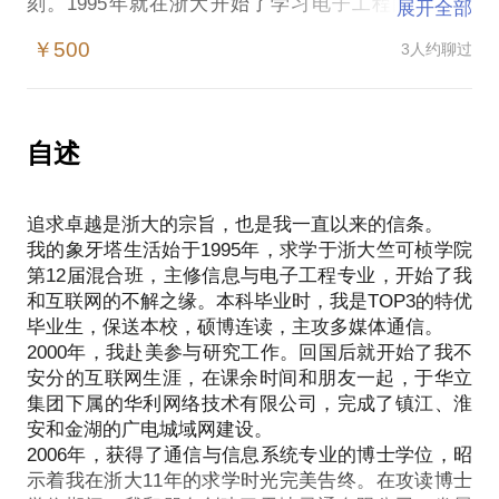
刻。1995年就在浙大开始了学习电子工程的学术生
展开全部
涯，2000年又赴硅谷，在这个领域的前沿战壕做项目
￥500
3人约聊过
研究。在学术研究里，我专注到极致，11年求学路，
我一直在电子工程领域深耕；在专业理论层面，我稳
扎稳打，步步坚实。
2000年开始我就立足实战，从华利的城域网建设，到
自述
天地灵通，到斯凯网络，到花瓣网，再到现在的铜板
街，我一直在互联网，但是我又不断体验着互联网当
追求卓越是浙大的宗旨，也是我一直以来的信条。
中的别有洞天。研发、运营、产品、客服，除了销售
我的象牙塔生活始于1995年，求学于浙大竺可桢学院
之外，我做过了一个互联网公司里你所能想到的所有
第12届混合班，主修信息与电子工程专业，开始了我
职能部门，算是打通了互联网公司的任督二脉，对内
和互联网的不解之缘。本科毕业时，我是TOP3的特优
对外可谓通透至极。
毕业生，保送本校，硕博连读，主攻多媒体通信。
如果你来自中小型创业公司，我曾创办天地灵通，从0
2000年，我赴美参与研究工作。回国后就开始了我不
到1，我的经验足够多；
安分的互联网生涯，在课余时间和朋友一起，于华立
如果你来自已经完成A、B轮融资的企业，我在斯凯网
集团下属的华利网络技术有限公司，完成了镇江、淮
络，从1到10，见证了它发展壮大、上市的光辉之
安和金湖的广电城域网建设。
路，我想我也可以给你提供现阶段所需要的指导；
2006年，获得了通信与信息系统专业的博士学位，昭
如果你对创业公司的管理经营有疑惑，我体验过了互
示着我在浙大11年的求学时光完美告终。在攻读博士