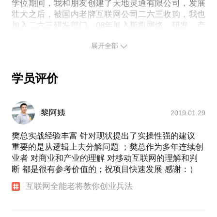
联网公司里所有部门的工作流程，也给出了出色的成
学位期间，我和朋友创建了天地灵通有限公司，发展
壮大之后，被国内老牌互联网公司二六三收购，我也
绩，你的问题，我能够解答。
加入二六三研发部门。08年加入斯凯网络，研发、产
品、运营、客服，除了销售什么都做，见证了整个公
展开全部
司的上市过程。10年上市之后带网络游戏业务部门，
12年转而带社交产品部门。13年和花瓣网创始人合
作，担任花瓣网COO。
学员评价
目前，我在铜板街任职COO，沉浸于互联网金融圈。
浙大校歌里唱道：“尚享于野，无吝于宗。”我乐于把
这些年来在互联网的浪潮里闯荡得到的经验和你分
黎阿姨
2019.01.29
享，希望能够帮助更多有能力、有才华、有想法、有
樊总实战经验丰富 针对现状提出了实操性强的建议
重要的是从逻辑上去分解问题 ；樊总作为多年连续创
业者 对商业和产业的理解 对移动互联网的理解和判
断 都是很有参考价值的；祝项目快速发展 感谢：）
互联网全能老将教你创业兵法