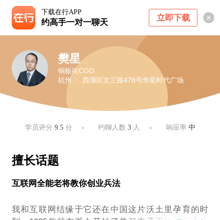
下载在行APP
立即下载
约高手一对一聊天
樊星
铜板街COO
杭州 ・ 西湖区文三路478号华星时代广场
学员评分
9.5
分
约聊人数
3
人
响应率
中
擅长话题
互联网全能老将教你创业兵法
我和互联网结缘于它还在中国这片沃土里孕育的时