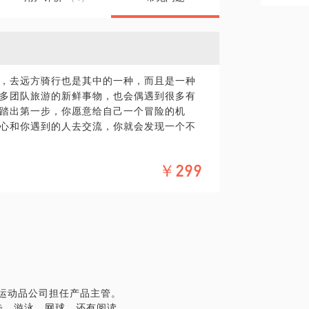
，去远方骑行也是其中的一种，而且是一种
多团队旅游的新鲜事物，也会偶遇到很多有
踏出第一步，你愿意给自己一个冒险的机
心和你遇到的人去交流，你就会发现一个不
分人一样的方式，你想发掘不一样的东西，
￥299
湾，比如欧洲。 只要你愿意出发，没有到不
略，这样才能保证你的旅途变得顺利有趣，
台湾和穿越德国，相信能够为你提供帮助，
题；
灯；
国运动品公司担任产品主管。
解决，救生卡准备等
步、游泳、网球，还有阅读。
也会乐意和你分享。