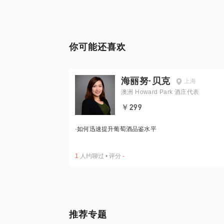
你可能还喜欢
海丽努·贝克
上海
澳洲 Howard Park 酒庄代表
￥299
·
如何迅速提升葡萄酒品鉴水平
1
人约聊过
•
评分
-
推荐专题