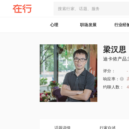
心理
职场发展
行业经
梁汉思
迪卡侬产品
评分：
-
响应率：
约聊人数：
话题详情
行家自述