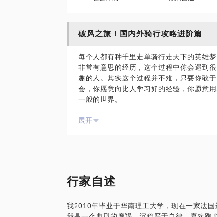
破风之旅！国内外骑行攻略进阶篇
每个人都有种千里走单骑行走天下的英雄梦
非常有意思的经历，这个过程中你会遇到很
趣的人。其实这个过程并不难，只要你敢于
会，你愿意向比人学习好的经验，你愿意用
一般的世界。
世界很大，我想出去走走。当你不想和大部
展开
你不妨考虑一下一个人到远方骑行。比如台
了的地方。这时候需要做的是一份完备的攻
最重要是安全。
我曾经骑行环海南太湖，也曾一个人骑行环
攻略会涉及到一下几方面：
准备工作：行程安排，装备，体能锻炼；
行家自述
交通：交通工具的选择以及自行车托运等问
住宿：何如安排住宿，如旅店沙发或者露营
我2010年毕业于华南理工大学，现在一家法
安全：如何安排每天的行程，遇到问题如何
我是一个典型的摩羯，沉稳严于自律，喜欢跑
当然除了上面这些，如果其他相关的问题，