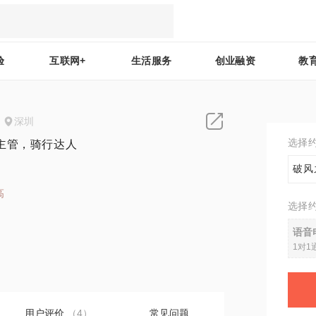
验
互联网+
生活服务
创业融资
教
深圳
选择
主管，骑行达人
破风
高
选择
4
语音
1对1
用户评价
（4）
常见问题