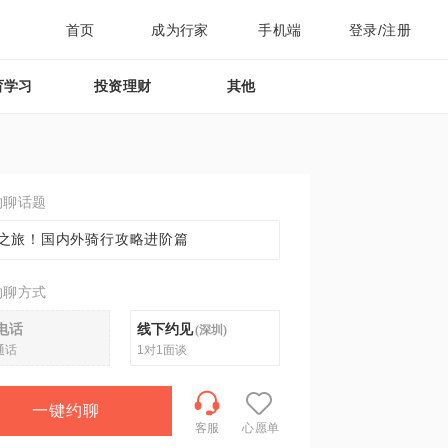
首页
成为行家
手机端
登录/注册
育学习
投资理财
其他
约聊话题
之旅！国内外骑行攻略进阶篇
约聊方式
电话
线下约见
(
深圳
)
通话
1对1面谈
一键约聊
客服
心愿单