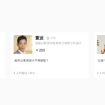
董波
成都
成都以勒室内装饰设计有限公司设计总
监
￥200
·
如何让家居设计不再烦恼？
·
让孩
4
人约聊过
•
评分
-
2
人约