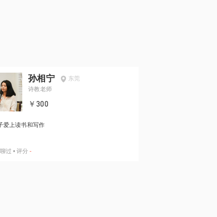
孙相宁
东莞
诗教老师
￥300
子爱上读书和写作
聊过
•
评分
-