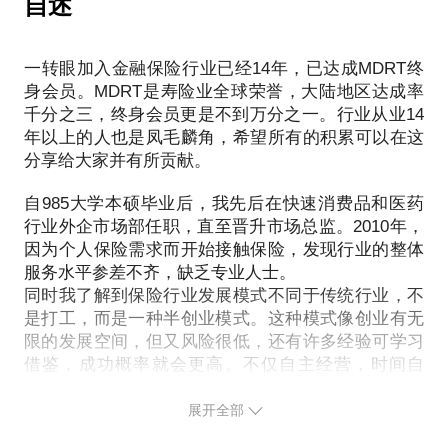
自述
财富，还会在健康、家庭、公益、学习、分享等方面
了解财务规划的理念和不同的金融工具；了解适合自
怎么激发团队的销售热情？
以应你要求提供解决方案。
行家会就您关心的主题，与您探讨如何用财富实现更
达成平衡。
己的理财方式。
长久的幸福。包括但不限于以下主题：财富安全规
一转眼加入金融保险行业已经14年，已达成MDRT终
针对上述问题，行家能为你提供有效的见解与建议：
行家专业认证：
划、婚姻财富规划、子女成长规划、家庭移民规划、
行家对于在一线工作的心路历程，有丰富的不同层面
PS.与行家见面前，请把你的问题更具体化。毕竟一
身会员。MDRT是寿险业全球荣誉，大陆地区达成率
如何建立高效的销售团队？
MDRT百万圆桌协会终身会员及COT内阁会员
资产传承规划、税务筹划及各类个性化问题。行家会
的感受和经验可以分享。同时因为带团队，面试过上
千分之三，终身会员更是不到万分之一。行业从业14
个多小时的谈话只能指引一个方向或建立一个框架。
销售团队管理的重点？
国家一级理财师（国家认证最高级别）
根据您的具体情况，与您分析讨论可能需要考虑的财
千人，可谓阅人无数，对大家的择业也会有更多建
年以上的人也是凤毛麟角，希望所有的积累可以在这
请提前整理并发送问题便于提升见面效率。本话题包
团队领袖需要具备的核心素质？
国际认证财务顾问师
务规划领域。愿财富让您更幸福！
议。她将以自己在这个行业多年的业务和管理经验，
分享给大家并有所贡献。
括但不仅限于上述几点，可根据具体的需求增加扩充
团队管理的实务有效提升业绩的方法？
美国注册财务策划师
第一财经《中国百佳理财师》
自985大学本硕毕业后，我先后在快速消费品和医药
行家认证：
本话题包括但不仅限于上述几点，行家会根据现场的
认证退休养老规划师
行业外企市场部任职，直至晋升市场总监。2010年，
MDRT百万圆桌协会终身会员COT内阁会员
需求增加扩充相关内容。行家分享的是方法论，授人
多家机构中国区认证讲师及业务总监
因为个人保险需求而开始接触保险，发现行业的整体
国家一级理财师（国家认证最高级别）
服务水平参差不齐，缺乏专业人士。
国际认证财务顾问师
同时我了解到保险行业发展模式不同于传统行业，不
埃孚欧法商学院认证财富管家
是打工，而是一种半创业模式。这种模式像创业有无
美国注册财策师
限的发展空间，但又风险很低，还有许多经验可学习
第一财经 中国百佳理财师
借鉴，成功概率就会更高。不仅自主经营，时间自
主，而且是像医生律师一样的专业发展路径。
展开全部
打工多年，已经达到玻璃天花板的我一直在思考职业