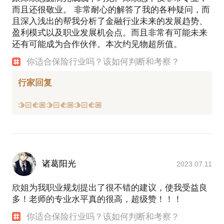
荣誉及专业认证：
而且还很敬业。 非常耐心的解答了我的各种疑问，而
且深入浅出的帮我分析了金融行业未来的发展趋势、
国际认证财务顾问师 RFC
盈利模式以及职业发展机会点。而且非常有可能未来
国际注册理财师 RFP
还有可能成为合作伙伴。本次约见物超所值。
全球百万圆桌协会终身会员
国家一级理财师（国家认证最高级别）ChFP
你适合保险行业吗？该如何判断和考察？
《第一财经》评选《中国百佳理财师》
行家回复
中国互联网保险百万圆桌论坛金牌讲师
埃孚欧法商学院认证财富管家
福布斯中国保险精英
诸葛阳光
2023.07.11
欣姐为我职业规划提出了很不错的建议，使我受益良
多！老师的专业水平真的很高，超级赞！！！
你适合保险行业吗？该如何判断和考察？