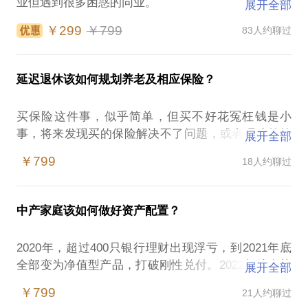
业但遇到很多困惑的同业。
展开全部
￥299
￥799
83人约聊过
近年来很多优秀人才转型入保险行业，高收入、无限
的发展空间、以及时间自主的特点，吸引了越来越多
人的关注。但毕竟尝试是要承担风险，获得成功的核
延迟退休该如何规划养老及相应保险？
心影响因素是什么？
买保险这件事，似乎简单，但买不好花冤枉钱是小
行家还会为你解答：
事，将来发现买的保险解决不了问题，或者理赔等等
展开全部
这个行业的特点是什么？
方面出问题，那才真是大麻烦。那么如何才能根据自
如何评估自己是不是适合这个行业？
￥799
18人约聊过
己的需求，做好适合自己的保险规划呢？
中年人是个转型保险业吗？
银行、信托、基金等金融领域与保险业销售的差异？
另外随着中国老龄化和少子化越来越严重，社保压力
不同保险公司、经纪公司有哪些特点？
中产家庭该如何做好资产配置？
越来越大，未来交钱的人越来越少，领钱的人越来越
行业的发展路线，每一年会遇到哪些问题？
多，社保养老替代率可能进一步下降，延迟退休也在
这个行业还有哪些隐秘而重要的信息？
2020年，超过400只银行理财出现浮亏，到2021年底
逐步落实。在这种情况下越来越多的人开始关注为自
行业的竞争越来越激烈，如何顺势而为，事半功倍？
全部变为净值型产品，打破刚性兑付。2022年俄乌战
展开全部
己准备养老金。怎样才是完备无忧的养老规划呢？养
争美联储不断加息。2023年经济增速进一步放缓，
老需要考虑哪些方面？有哪些金融工具可以使用？各
￥799
21人约聊过
行家曾经在快速消费品和医药行业外企担任市场总
2024年一线城市房子都开始大跌……不理财，利率下
类工具有哪些优劣势？如何选择用于养老的保险方