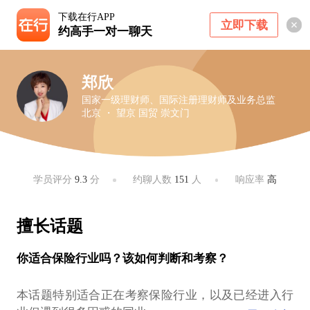
下载在行APP
立即下载
约高手一对一聊天
郑欣
国家一级理财师、国际注册理财师及业务总监
北京 ・ 望京 国贸 崇文门
学员评分
9.3
分
约聊人数
151
人
响应率
高
擅长话题
你适合保险行业吗？该如何判断和考察？
本话题特别适合正在考察保险行业，以及已经进入行