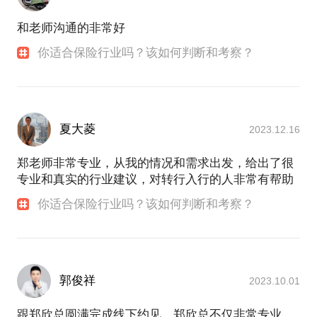
导精神和物质的双重富足，推崇MDRT事业、财富、
健康、家庭、公益、学习、分享的全人理念。大家在
和老师沟通的非常好
这里或者实现了职业梦想，或者找到了事业与工作的
你适合保险行业吗？该如何判断和考察？
平衡，创造了更满意的生活。
从外企打工，到保险公司，再到保险经纪公司，同时
带领近百人的团队，面试过上千人，了解过几百人的
职业发展需求，所以对于职业规划有足够的发言权。
夏大菱
2023.12.16
同时在保险也从业14年，对各家公司的产品、培训平
台、基本法、保险公司安全性等都有深入的了解和行
郑老师非常专业，从我的情况和需求出发，给出了很
业数据支持，可以给咨询者提供更具高度的分析。
专业和真实的行业建议，对转行入行的人非常有帮助
你适合保险行业吗？该如何判断和考察？
在这里，我可以提供的咨询包括：
1.专业的财富规划、保障规划、资产传承与资产保全
的规划。
2.职业发展的经验与感悟，以及对保险业多角度的分
析。希望可以给在职业转型和考察保险业的朋友们一
郭俊祥
2023.10.01
些参考。
跟郑欣总圆满完成线下约见。郑欣总不仅非常专业，