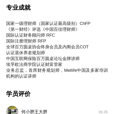
发展还能往哪走。而保险行业的特质正好符合我对理
专业成就
想职业的要求。虽然这有点冒险，但经过缜密的调研
和思考，我决定加入这个行业，做专业的保险人。
国家一级理财师（国家认证最高级别）ChFP
所幸转行后从第一年开始连续达成MDRT，同时拿到
《第一财经》评选《中国百佳理财师》
了多个国内、国际专业证照，参加国家一级理财师，
国际认证财务顾问师 RFC
国际认证理财师（RFC,RFP）等，并被评为第一财经
国际注册理财师 RFP
《中国百佳理财师》。担任所在公司首席财务规划
全球百万圆桌协会终身会员及内阁会员COT
师，中国区认证讲师，机构财经讲师及许多机构的认
认证退休养老规划师
证讲师。
中国互联网保险百万圆桌论坛金牌讲师
同时我打造了一支专业的规划师团队，团队成员本科
埃孚欧法商学院认证财富管家
以上学历占比90%，其中硕士占比20%。她们有的来
业务总监，首席财务规划师，Metlife中国及多家培训
自清华、中国传媒大学、北理工，中农大等985/211院
校，也有海归的优秀毕业生。前职工作有IT、互联
网、大厂的产品经理，也有公务员、教师、外企职
学员评价
员，还有宝妈、全职太太。
通过专业的培训，我团队件均保费收入达到8万（行业
内优秀公司的件均仅1万元），团队MDRT达成率
40%，是一支高绩效的精英规划师团队。同时我们倡
何小胖王大胖
06.05