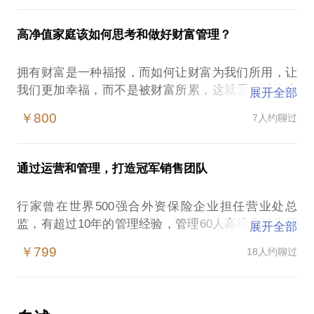
监，因为自己想要买保险而结缘保险行业。转行后达
行就是隐形亏损；理财，理不好亏损更多……
案？
成寿险行业全球最高荣誉MDRT终身会员。同时拿到
高净值家庭该如何思考和做好财富管理？
了国家一级理财师、国际认证财务顾问师、美国注册
收益性、安全性、流动性该如何平衡？自己的财务状
行家从业已经14年，累积客户保额超过10亿，有足够
财务策划师的证照，并且被第一财经评选为《中国百
况和财务目标该如何匹配？。各种渠道的客户经理或
的经验为你回答：
拥有财富是一种福报，而如何让财富为我们所用，让
佳理财师》。
者理财经理只是销售产品，并没有整体规划的理念，
我们更加幸福，而不是被财富所累，这就需要以终为
展开全部
对于这些状况，行家会为你解答：
保险能够解决哪些问题？
始去规划的智慧。或许您会有这些疑问：
除了个人业务，在团队方面，行家也打造了一支高素
￥800
7人约聊过
针对不同类型的家庭和人群应该如何配置保险资产？
质、高绩效团队，并晋升总监。2019年，行家感知到
常见的投资工具有哪些？他们的大致收益范围与风险
市面上保险产品的类别分析，适应的群体？
高收益和安全性该如何平衡？
保险行业的趋势变化，深入调研保险业态和趋势后，
级别？
如何规划养老金，如何选择产品，如何确定金额年
我的各种资产配比合理吗？
决定放下所有积累重新出发，转型为保险经纪人。这
银行理财的底层资产是什么？
通过运营和管理，打造冠军销售团队
期，是否需要考虑资金灵活性，是否需要考虑养老社
我该买房/卖房吗？
个过程对于不同保险公司及经纪公司的商品、文化、
为什么银行利率和余额宝的收益越来越低？
区等，
怎么样传承财富给孩子是最适合的方式？
管理、培训、基本法、保险公司安全性、国家监管导
我该怎么做好财务配置？
行家曾在世界500强合外资保险企业担任营业处总
香港保险怎么样？
如何隔离企业与家庭资产？
向等方面也做了深入研究。尤其作为团队长，对行业
我需要买保险吗？如何购买适合自己的保险？
监，有超过10年的管理经验，管理60人高绩效销售团
普通家庭和高净值家庭配置保险有什么不同？
展开全部
如何做好自己或子女的婚姻资产规划？
不同业态和基本法有更深的认知。
队。这样一支精英的团队，行业全球公认的最高荣誉
保险公司安全吗？
税收改革对我有什么影响？
￥799
18人约聊过
行家具备13年财务规划领域的工作经验，是国家一级
MDRT（百万圆桌）达成率为行业最高水平。或许你
保险应该一次买全还是分批次买？
转型后再次晋升总监，新团队MDRT达成率50%，件
理财师（国家认证最高级别）、国际认证财务顾问
是销售经理／销售总监，有这些困惑：
这些远比资产增值更重要的财富管理的方面，您考虑
均保费达到8万！不仅是一支学习型的精英团队，而且
师、《第一财经》评选的【中国百佳理财师】。行家
如何有效的管理我的销售团队？
本话题包括但不仅限于上述几点，可以根据你的需求
了吗？
团队文化还倡导个人身心领域不断成长，除了事业、
将帮助你理清财务状况，清晰自己的财务目标；初步
我该宽容还是严厉，对错重要还是感受重要？
增加相关内容。可以只回答问题，不推荐产品，也可