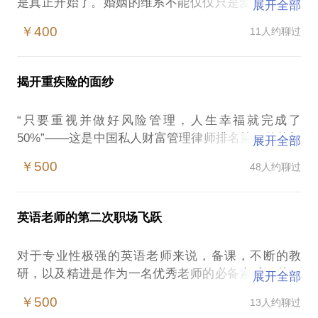
是真正开始了。婚姻的维系不能仅仅只是爱情，涉及
展开全部
到了两个家庭，当然也有最为重要的钱。这是维系一
￥400
11人约聊过
个家庭健康成长的纽带之一，也是很多矛盾与不幸的
导火索。
揭开重疾险的面纱
作为新生家庭来说，正好处在家庭理财的关键期与黄
金期。
“只要重视并做好风险管理，人生幸福就完成了
如何打好家庭的财务框架，在年富力强的时候实现资
50%”——这是中国私人财富管理律师排名第一的陈凯
展开全部
产的增值；
老师，常常挂在嘴边的话。其实理财规划最重要的第
如何为以后更好的生活品质提高做好准备；
￥500
48人约聊过
一步就是做好风险管理以及现金管理！
如何避免自己陷入生孩买房买车的困局之中；
如何构建好家庭财务损失的防护墙；
生活之中谁不希望一帆风顺，健康平安一辈子。对于
如何能够为孩子以后的教育做好储备呢；
英语老师的第二次职场飞跃
重疾以及其他风险，我们谁都不愿发生在自己身上，
剩下的钱应该怎么投资，让钱生钱，让自己未来的养
可是谁又能保证完全的去除其发生的概率呢？
老与医疗多一份从容呢？
对于专业性极强的英语老师来说，备课，不断的教
对于重疾险，太多的疑问，太多的困惑需要专业的解
研，以及精进是作为一名优秀老师的必备素质。获得
展开全部
答。
这都是新婚夫妇们最关注的问题！
学生的认可，学生取得好的成绩是对老师最大的肯
￥500
13人约聊过
对于家庭理财来说，你的观点是否还停留在买点股
定。
我有医保社保了，还要买重疾险吗