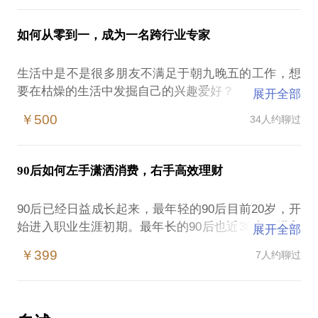
票，买点基金的阶段呢？家庭理财，绝非仅仅是挑选
我有公司的商业保险了，还需要重疾险吗
产品那么简单。太多零散的、不系统的知识，让我们
但是，作为英语老师，尤其是培训机构的老师。在自
听说重疾险不好理赔，是不啊
如何从零到一，成为一名跨行业专家
在理财的路上都得一点都不顺畅。
己本职工作取得了不俗成绩的同时，也会产生一些焦
那么多产品到底怎么选
虑感与困惑：不知道外面的世界具体是什么样的，周
香港和大陆的到底买哪个啊
生活中是不是很多朋友不满足于朝九晚五的工作，想
带上你的疑问与困惑，也别忘了带上你对美好家庭生
末无休，缺少了相应的机会接触外界。不断在专业上
重疾险只有病故了才可以使用吗
要在枯燥的生活中发掘自己的兴趣爱好？
活的憧憬，来和我一起聊聊吧：
展开全部
付出时，也会产生教学之外我还应该如何发展的焦虑
别着急，把你困惑都交给我，把你的保单一起带过
工作中是不是很多朋友不满于现有的工作，想要探索
我将为你打造专属的家庭财务规划方案
感。
￥500
34人约聊过
来。我将为你带来：
新的方向与机会？
打好家庭财务的地基
六个角度教你设计自己的重疾保障
但是，每当这个时候，有太多的阻碍出现：
防范未来的家庭财务损失
现在是一个个体崛起的时代，不管是老师以后有想法
四大维度教你看懂重疾险的结构
自我怀疑，我行不行？我不是专家，我只是小白。
做好家庭理财投资规划
出来自己经营工作室，再或是变成一个知识结构体系
90后如何左手潇洒消费，右手高效理财
解读重疾险的四大用途
我不知道如何才能够让自己快速进入一个新的领域
我会把最专业的理财知识分享给你，帮助你构建财务
更为丰富的老师，都需要不断地从其他纬度去补充自
合同条款详细解读，明晰条款内容
我不知道如何系统的梳理新领域的知识体系
家庭，我自家的理财心得分享给你，让我们一起叩开
己的知识能力。
90后已经日益成长起来，最年轻的90后目前20岁，开
成为优秀太难，过程太漫长，我需要准备好了再出发
未来幸福生活的大门。
始进入职业生涯初期。最年长的90后也近30岁，进入
一次在行约见，让你清清楚楚判断什么是一份好的重
展开全部
如果你也有以上的疑问，我会在两个小时的时间里结
毕业于英国约克大学教育研究专业，跨出教育行业来
工作稳定期和家庭建设期。
疾险，选择适合自己的重疾险，为自己和家庭的财务
合我的经验，与你分享我如何在短短一年的时间内，
PS，在之前我的文章
￥399
7人约聊过
观察行业的我，拥有5年教龄，取得了一定的成绩。在
做好坚实的保护！
使用新媒体打造个人品牌
《如何成为一个称职的家庭CFO》
这个过程中不断去学习积累的其他能力，却让我在跳
如果你是90后，你一定会面临以下问题：
从一枚教师跨行业成为一名理财规划师，做到成功跨
中，给出大家了不少有用的信息，可以去看看，作为
脱出教育圈进入金融领域后得到了更大的发展。对于
1.参加工作1-2年，工资收入5000左右，职业发展没想
【在行郑重提示】：投资及其关联行为存在风险，决
行业发展
课前阅读。
老师身上需要再补充的能力，有自己独到的见解。
法，理财离我很遥远；
策应需谨慎。此话题内容仅为该行家在理财保险领域