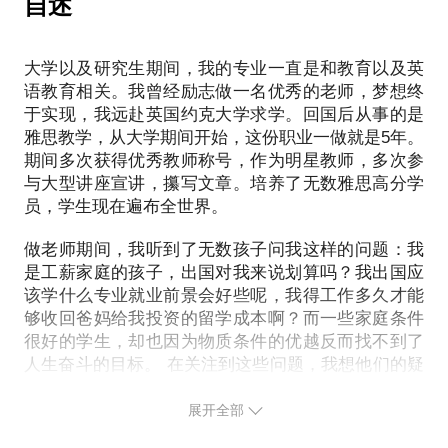
自述
系统梳理新领域的知识体系，快速搭建自己的知识系
2.月收入好不容易熬到1万以上，但是消费大于支出，
的个人经验、意见或观点，仅供学员参考所用。本话
统
【在行郑重提示】：投资及其关联行为存在风险，决
一堂课的时间，我将与你深度交流：
常年月光；
题内容及行家观点不代表平台观点，平台对话题内容
边做边成为行业内的优秀
策应需谨慎。此话题内容仅为该行家在理财保险领域
如果你有创业的想法，你该具有哪些能力？
大学以及研究生期间，我的专业一直是和教育以及英
3.月入2万+，可是未来5年，面临结婚、买房、育儿、
的个人经验、意见或观点，仅供学员参考所用。本话
哪些能力能够让你成为更加优秀的老师？
语教育相关。我曾经励志做一名优秀的老师，梦想终
甚至是父母养老的问题。请问，拿什么拯救我的钱
不管是兴趣爱好，还是职业转换，千万不要被表象以
题内容及行家观点不代表平台观点，平台对话题内容
于实现，我远赴英国约克大学求学。回国后从事的是
现在的你该积累哪些资源让你为以后的转行或发展做
包；
及自己的思维束缚住。两小时时间，给你最精华的经
不予担保，烦请知悉。
雅思教学，从大学期间开始，这份职业一做就是5年。
好准备？
4.互联网知识付费时代，各种理财课程理财论点，正
期间多次获得优秀教师称号，作为明星教师，多次参
行业之中的思维定式该如何去破除？
确的理财体系到底是什么；
与大型讲座宣讲，攥写文章。培养了无数雅思高分学
相信我会和你碰撞出思维的火花，一堂课的时间，听
5.理财产品选择多，我该如何选择？A股不敢买，港股
员，学生现在遍布全世界。
不知道怎么入门，保险不知道怎么配置；
6.收入渠道只有工资，投资渠道更是无门，绝望。
做老师期间，我听到了无数孩子问我这样的问题：我
国家理财规划师萌萌老师，在进入金融行业的4年时
是工薪家庭的孩子，出国对我来说划算吗？我出国应
该学什么专业就业前景会好些呢，我得工作多久才能
间，通过线上理财课程，为上百名的90后群体做过理
够收回爸妈给我投资的留学成本啊？而一些家庭条件
财指导与答疑。同时，也为数十位核心90后客户做过
很好的学生，却也因为物质条件的优越反而找不到了
个人/家庭的资产规划。
人生奋斗的目标。 在关注到这些问题，我想他们的疑
惑其实可以通过早期理财来化解。
帮助他们高效理财，高效实现以下目标：
展开全部
合理消费，玩转现金流和信用卡
经过了专业的理财规划师学习，我加入到中国太平，
合理储蓄，年底卡里有余钱