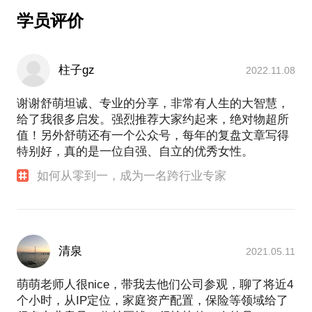
接触到了大量的家庭案例。太多家庭的焦虑或者是矛
完善基础保障配置，堵住你最大的财富漏洞
学员评价
盾与其说是由钱引发的，不如说是缺乏对于未来的预
3-5年规划，玩转金融工具，（深圳）买房不是梦
见以及规划。我开始利用理财规划师的专业工作开始
玩转美股港股，用最小资金留下未来的巨额财富
为各个家庭来梳理TA们的财务状况，盘点出这些家庭
的收入支出，现在的财务状况，计算出未来的缺口。
打通收入渠道，收入不再只靠工资
柱子gz
2022.11.08
通过与家庭成员一次次的沟通，为TA们制作出了详细
的财务规划，来实现未来的需求。理财规划师与客户
谢谢舒萌坦诚、专业的分享，非常有人生的大智慧，
一堂课的时间，我将与你深度高效交流：
的关系是一辈子的，而不是一时的，见证着对方的、
给了我很多启发。强烈推荐大家约起来，绝对物超所
1.90后的理财知识体系到底该如何搭建；
彼此的成长。 我相信通过正确的、尽早的理财，工薪
值！另外舒萌还有一个公众号，每年的复盘文章写得
2.3个理财公式，揭示高效 初级理财+中级理财+高级
家庭孩子的留学费用可以不用那么紧张，也不会太影
特别好，真的是一位自强、自立的优秀女性。
理财 的方式；
响到自己的养老。富裕家庭理好财，孩子也会更加有
3.有别于老一辈的理财方法和对生活的规划，90后的
如何从零到一，成为一名跨行业专家
目标，不会失去奋斗的方向。因为理财不是一个单一
理财目标到底是什么；
维度的事物，和钱其实并没有太大的关系。
4.如何通过一套的理财方式搭建好自己的财务框架，
实现守财+生财的双目标；
理财梳理的是一个人的价值观，更是一个人对自己一
生的规划。同时在结合自己的职业发展后，我做出了
5.90后如何高效理财：玩得好，赚得多，理得好。
清泉
2021.05.11
巨大的职业转变，由一名老师跨界转型为理财规划
师。 进入到理财规划师的领域，高强度的专业学习让
萌萌老师会把第一手的实战经验教给你，在刚起步的
萌萌老师人很nice，带我去他们公司参观，聊了将近4
对金融知识了有了更深的认识，大量现实案例的接
阶段就让你找到一个正确的风口，梳理正确的理财道
个小时，从IP定位，家庭资产配置，保险等领域给了
触，让我融汇贯通。我用我的的专业理财知帮助你走