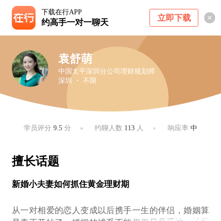
下载在行APP
立即下载
约高手一对一聊天
袁舒萌
中国太平深圳分公司理财规划师
深圳 ・ 不限
学员评分
9.5
分
约聊人数
113
人
响应率
中
擅长话题
新婚小夫妻如何抓住黄金理财期
从一对相爱的恋人变成以后携手一生的伴侣，婚姻算