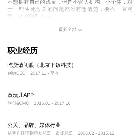
不想拥有自己的流量，但是不管大机构、小个体，对
于一些生死攸关的问题都没有想清楚，要么一直观
望，要么躬身入局。
而到了2023年，不管大小个体，已经不是要不要入局
展开全部
的问题，当你的竞品和对手都已经开干，你除了做
好，没有退路。
我们电话约谈，是问诊和关键决策，帮你排除妄念或
职业经历
者认清行业现状、因地制宜的制定出大方向。这45分
钟，可以帮你省出1年的时间和100万的人员成本。
吃货请闭眼（北京下饭科技）
其他案例
创始CEO 2017.11 - 至今
演员矢野浩二b站代运营2021
联想全网代运营2023
童玩儿APP
联创&CMO 2016.01 - 2017.10
公关、品牌、媒体行业
从客户经理到策划总监、市场总监 2005.02 - 2015.12