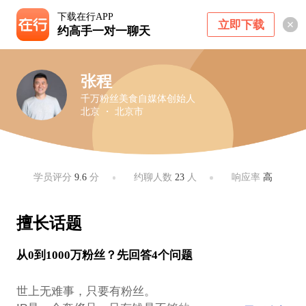
下载在行APP
立即下载
约高手一对一聊天
张程
千万粉丝美食自媒体创始人
北京 ・ 北京市
学员评分
9.6
分
约聊人数
23
人
响应率
高
擅长话题
从0到1000万粉丝？先回答4个问题
世上无难事，只要有粉丝。