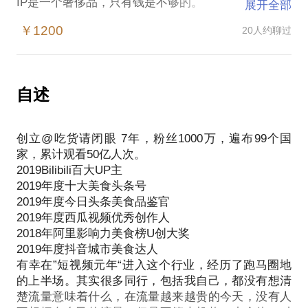
IP是一个奢侈品，只有钱是不够的。
展开全部
你看多少财大气粗的集团并不能拥有自己的有效流
￥1200
20人约聊过
量，多少大厂想进入B站都是铩羽而归。
很多朋友买了不少如何做号的课，不成功的原因其实
不是那些课不对，而是那些课没有考虑你的现状。
自述
经过1小时的交谈，我可以给到你以下建议：
1. 人设设定（含主页装修建议）
创立@吃货请闭眼 7年，粉丝1000万，遍布99个国
2. 内容框架（基于1配置出你的内容锦囊2-3个，帮助
家，累计观看50亿人次。
你高效、持久的产出内容）
2019Bilibili百大UP主
3. 平台策略（基于你的诉求，选出1个主力平台——
2019年度十大美食头条号
对你没听错，这世界不只有抖音——深度耕耘，力求
2019年度今日头条美食品鉴官
快速突破）
2019年度西瓜视频优秀创作人
4. 商业模式避坑
2018年阿里影响力美食榜U创大奖
2019年度抖音城市美食达人
有幸在”短视频元年“进入这个行业，经历了跑马圈地
不是每个人都可以成为IP，但是想做到100万粉丝，并
的上半场。其实很多同行，包括我自己，都没有想清
楚流量意味着什么，在流量越来越贵的今天，没有人