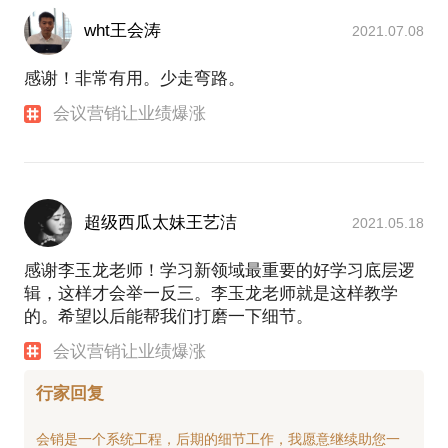
类似的案例太多了，如果您想用明天的利润，来激励
会议营销这种方式，还可以用于招商、路演，甚至企
今天的员工，想用社会的财富，来激励自己的员工，
wht王会涛
2021.07.08
业的集体招聘等场合。（其实，只要是一对多的沟通
您一定要来找我，因为我是柏明顿的董事COO，参与
场合，都可以采取会议营销的方式。什么，还要找
过不下20家企业的阿米巴经营模式的落地导入工作。
感谢！非常有用。少走弯路。
托？这种方式，好老土了！我都是在现场直接把陌生
PS.在选择与我见面前，请把你的问题更具体化。毕
人变成同盟军，然后再成交的，这里面有一个不为外
会议营销让业绩爆涨
竟一小时的谈话只能解决一个小问题。请把你的问题
人所知的“行话”，算了，这个时候还不能公开呀，就
提前发给我，方便我做更精确的准备，提升见面效
象魔术的手法，是不能向外行人开放的！）
所以说，如果您想尝试采用集中式的会议营销方式。
（其实，绝大部分产品、绝大部分公司，都是可以采
超级西瓜太妹王艺洁
2021.05.18
用这种方式的。）您来找我聊聊，比您自己摸索，要
强十倍以上！
感谢李玉龙老师！学习新领域最重要的好学习底层逻
在选择与我见面前，请把您的问题更具体化。毕竟一
辑，这样才会举一反三。李玉龙老师就是这样教学
小时的谈话只能解决一个小问题。请把您的问题提前
的。希望以后能帮我们打磨一下细节。
发给我，方便我做更精确的准备，提升见面效率。期
会议营销让业绩爆涨
行家回复
会销是一个系统工程，后期的细节工作，我愿意继续助您一