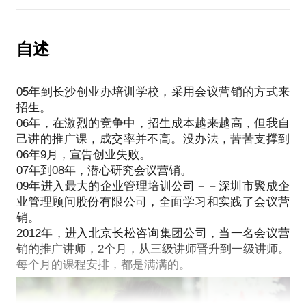
个会议营销：
训，我喜欢把培训内容整理成PPT，放在QQ群里，让
的经营模式。
长沙某公司卖的是幼儿教育产品，我帮这家公司打造
大家复习。）
（阿米巴的本义是指一种单细胞生物，又叫变形虫。
出全套的会议营销系列后，每年可以卖出幼儿识字光
“李老师，非常感谢您呀，我在家长面前，展示您做的
自述
它非常灵活，没有固定的形状，生命力极强。它可以
盘套装，33万套。每套售价从160元上涨到280元，而
PPT，再加我自己的一点小魅力，没想到，很多家长
单个生存，也可以几个变形虫组合在一起生存。正是
进价不到50元。老板原来租的办公室是一个小区内的
都买了我们的光盘了！”（作为一名会议营销的讲师，
因为它的这种灵活的特性，稻盛和夫就用阿米巴来命
3室2厅，一年后在长沙的CBD佳天国际，买下一整层
05年到长沙创业办培训学校，采用会议营销的方式来
我的PPT，总是被全公司的讲师当作范本呀！）
名他总结出来的，同样也是非常灵活的经营模式。）
楼；
招生。
有次我在山西运城讲课，主题是绩效和薪酬管理方面
阿米巴经营模式为什么这么牛？
06年，在激烈的竞争中，招生成本越来越高，但我自
某虞姓大V，面对企业老板讲《资本魔方》，经过我
的，讲完课后，主办方的一位工作人员，拷贝了我的
在回答这个问题之前，我们先来思考一个问题，为什
己讲的推广课，成交率并不高。没办法，苦苦支撑到
的辅导和点拨，现场成交率上升10个点，平均每场多
PPT，他去拜访当地一位民营企业家－－刘总，他实
么分田到户能让粮食连年增收？最根本的原因就是：
06年9月，宣告创业失败。
成交10万元；
在是说服不了刘总。就把我讲课的PPT拷贝给他，刘
分田到户极大的激发了农民的积极性！
07年到08年，潜心研究会议营销。
某培训界知名企业，把全国60多家分子公司老总、30
总看完后，大年初四，从运城跑到长沙，要请我做顾
同样的道理，阿米巴经营模式也能够极大的激发员工
09年进入最大的企业管理培训公司－－深圳市聚成企
多名推广讲师集中起来，由我来辅导他们，如何提升
问，当场付5万元首付款。
业管理顾问股份有限公司，全面学习和实践了会议营
的积极性，让员工切身感受到，他不是为老板干活，
会议营销的现场成交率；
类似的案例太多了……
销。
而是为自己干活。
某咨询企业老总，把20多名资深咨询师集中起来，听
关于PPT，我有2个形象的比喻：（前提是要在我本人
2012年，进入北京长松咨询集团公司，当一名会议营
柏明顿公司与阿米巴经营模式有什么关系？
我讲如何做会议营销，听完后，老总拉着我的手
的亲自指导下，不要误入歧途）
销的推广讲师，2个月，从三级讲师晋升到一级讲师。
柏明顿公司的创始人、董事长－－胡八一博士，被公
说：“这2天的培训，对我们公司来说，至少可以每年
PPT是一个放大镜，你本来有7分才华，立马变成了10
认为中国式阿米巴经营落地实践第一人。为什么？因
增加业绩500万！”
分；
为他带领200多位咨询师，深入1000多家企业，导入
我为什么对会议营销这么熟悉呢？
PPT是一个巨人的肩膀，你本来只有3分才华，立马变
了阿米巴经营模式，取得了非常良好的效果。如：