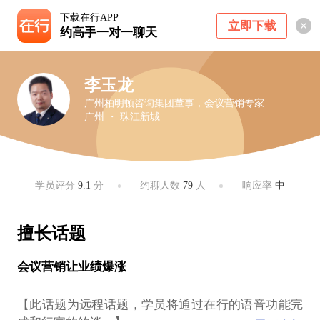
下载在行APP
立即下载
约高手一对一聊天
李玉龙
广州柏明顿咨询集团董事，会议营销专家
广州 ・ 珠江新城
学员评分
9.1
分
约聊人数
79
人
响应率
中
擅长话题
会议营销让业绩爆涨
【此话题为远程话题，学员将通过在行的语音功能完