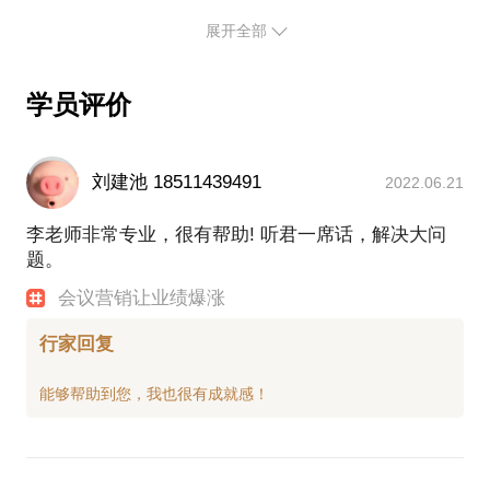
05年，我到长沙创业，做中小学生记忆力培训，就是
成了8分。
中国最大的留学中介机构－－金吉列，导入阿米巴
展开全部
用会议营销的方式来招生。我请台湾老师来推广，他
我做PPT的指导思想是：
后，光节省的办公、人工成本，高达每年5000万人民
每次的成交率都蛮高的，但他就是不肯把其中的奥秘
让看PPT的人，看得不累、看得明白、觉得超值，看
币。
告诉我。急呀！赚的钱，都被他分走了。
完买单！
学员评价
上市公司沈阳桃李面包，导入阿米巴模式后，从2014
创业失败后，我花了整整一年时间，终于把会议营销
因此，我的PPT追求流程清晰、结构简单，拒绝花
年11月－2015年4月，由此前的增长率8%上升到
的套路，全部摸清楚了。最后还是向另一位台湾老
哨。
37%，其中大部分来自新渠道。生产巴的利润（按标
师，花了高学费，才最终弄明白的。没办法呀，在会
能用图像表达的，绝不用文字表达；（你不会画图，
刘建池 18511439491
2022.06.21
准成本）由上一年度每月亏损54万，转为赢利24万/
议营销方面，台湾人就是比我们大陆人强呀！
不会PS，没关系，我也不会，但我有一个绝招，善用
月。
09年，我进入培训界最大的公司－－深圳市聚成企业
李老师非常专业，很有帮助! 听君一席话，解决大问
关键词在百度上找出，最能表达我思想的图来。其实
惠州鑫洋线材实施阿米巴以来，库存品金额从7000
管理顾问股份有限公司，系统而又全面的学习、实践
题。
我觉得，你想要的图，度娘都已经有了，就看你会不
万，大幅降低至3000万，充裕了现金流，极大地缓解
了会议营销系统。这家公司，03年成立，7个员工，3
会用关键词来告诉她而已！）
会议营销让业绩爆涨
了公司资金链的压力。
个初中生，采用会议营销的模式，在不到4年的时间
能用逻辑关系图表达的，绝不用大段的文字表达。
惠州天宝集团，2013年第一事业部试行阿米巴经营，
内，超越全国3万多家同行，做到行业第一名，业绩是
（这跟我小时候喜欢看连环画有关系吧，一本连环
行家回复
从2012的销售额0.73亿，上升到2013年的1.78亿，增
第2名到第10名的总和。
画，文字那么少，但把故事讲得很生动呀，据说毛主
长244%，利润增长306%，根据经营协议，团队当年
聚成公司的创始人－－周嵘老师，是聚成推广讲师的
席都很喜欢看连环画。）
获得奖励205万元。
总教练，而我又是周嵘老师的特别助理，跟在他身
好了，如果你想象我一样，成为一个令人羡慕嫉妒恨
2014年，整个集团全面推行阿米巴经营模式，销售收
边，组织和参加过多次推广讲师的培训，因此，对会
入同比增长259%，利润同比增长398%。
议营销就太熟悉不过了。