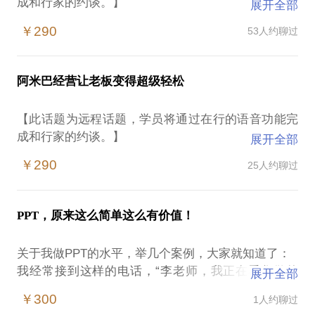
成和行家的约谈。】
展开全部
营销是企业生存的基础！
￥290
53人约聊过
绝大部分企业是这样做营销的：
找N个营销人员，进行大量的产品培训、销售培训
等；
阿米巴经营让老板变得超级轻松
把营销人员撒向全国各地，让他们单独面对客户，一
对一的销售；
【此话题为远程话题，学员将通过在行的语音功能完
把不合格的销售员淘汰掉！（可惜已经花了很大的成
成和行家的约谈。】
展开全部
本呀！）；
阿米巴经营模式的由来：
继续招人、培训、推向市场、淘汰、再招人……
￥290
25人约聊过
这是由日本企业家稻盛和夫总结出来的一种企业经营
如果您的企业也是这么做的话，其实，可以换一
模式，稻盛老人就是用这种模式，把京瓷和日本第二
种方式来做营销——集中式的会议营销！
电信，从街道小厂做成了世界500强。并且只用424
会议营销的流程是这样的：
PPT，原来这么简单这么有价值！
天，就把一年亏损1800亿日元的日航，变成了一年赢
招一批邀约人员（水平要求不高，培训时间也短）；
利1884亿日元的航空公司。
把客户集中在一起；
关于我做PPT的水平，举几个案例，大家就知道了：
阿米巴经营模式的定义：
由推广讲师来介绍公司、产品和集中成交；
我经常接到这样的电话，“李老师，我正在看您做的
展开全部
用稻盛老人的原话是：在正确的经营理念指导下，把
团队和模式成熟后，再迅速分裂、复制……
PPT，对我太有帮助了，实在忍不住，要打个电话来
组织划分成一个个小团体，通过独立核算加以运作，
￥300
1人约聊过
会议营销的优势，是显而易见的，我亲自操盘过好几
感谢您呀！”（我以前所在的公司，经常举办集体培
在公司内培养具有经营者意识的领导，实现全员参与