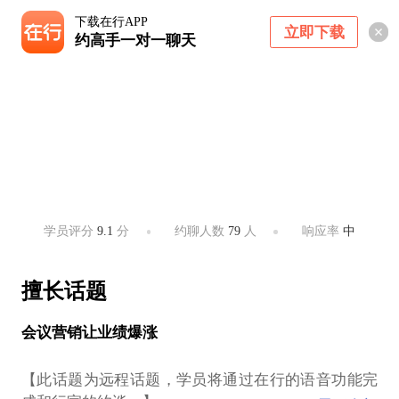
下载在行APP
立即下载
约高手一对一聊天
李玉龙
广州柏明顿咨询集团董事，会议营销专家
广州 ・ 珠江新城
学员评分
9.1
分
约聊人数
79
人
响应率
中
擅长话题
会议营销让业绩爆涨
【此话题为远程话题，学员将通过在行的语音功能完