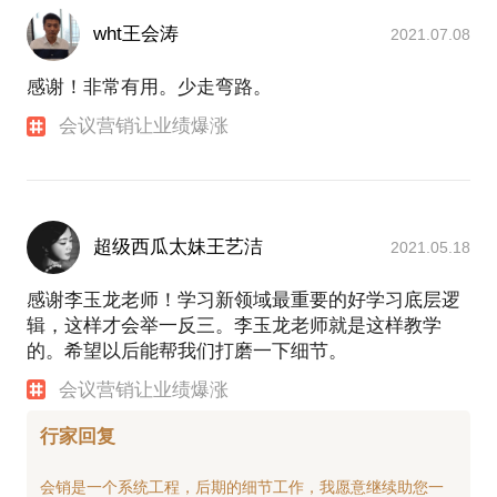
类似的案例太多了，如果您想用明天的利润，来激励
会议营销这种方式，还可以用于招商、路演，甚至企
今天的员工，想用社会的财富，来激励自己的员工，
wht王会涛
2021.07.08
业的集体招聘等场合。（其实，只要是一对多的沟通
您一定要来找我，因为我是柏明顿的董事COO，参与
场合，都可以采取会议营销的方式。什么，还要找
过不下20家企业的阿米巴经营模式的落地导入工作。
感谢！非常有用。少走弯路。
托？这种方式，好老土了！我都是在现场直接把陌生
PS.在选择与我见面前，请把你的问题更具体化。毕
人变成同盟军，然后再成交的，这里面有一个不为外
会议营销让业绩爆涨
竟一小时的谈话只能解决一个小问题。请把你的问题
人所知的“行话”，算了，这个时候还不能公开呀，就
提前发给我，方便我做更精确的准备，提升见面效
象魔术的手法，是不能向外行人开放的！）
所以说，如果您想尝试采用集中式的会议营销方式。
（其实，绝大部分产品、绝大部分公司，都是可以采
超级西瓜太妹王艺洁
2021.05.18
用这种方式的。）您来找我聊聊，比您自己摸索，要
强十倍以上！
感谢李玉龙老师！学习新领域最重要的好学习底层逻
在选择与我见面前，请把您的问题更具体化。毕竟一
辑，这样才会举一反三。李玉龙老师就是这样教学
小时的谈话只能解决一个小问题。请把您的问题提前
的。希望以后能帮我们打磨一下细节。
发给我，方便我做更精确的准备，提升见面效率。期
会议营销让业绩爆涨
行家回复
会销是一个系统工程，后期的细节工作，我愿意继续助您一