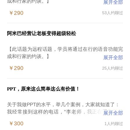
成和行家的约谈。】
展开全部
营销是企业生存的基础！
￥290
53人约聊过
绝大部分企业是这样做营销的：
找N个营销人员，进行大量的产品培训、销售培训
等；
阿米巴经营让老板变得超级轻松
把营销人员撒向全国各地，让他们单独面对客户，一
对一的销售；
【此话题为远程话题，学员将通过在行的语音功能完
把不合格的销售员淘汰掉！（可惜已经花了很大的成
成和行家的约谈。】
展开全部
本呀！）；
阿米巴经营模式的由来：
继续招人、培训、推向市场、淘汰、再招人……
￥290
25人约聊过
这是由日本企业家稻盛和夫总结出来的一种企业经营
如果您的企业也是这么做的话，其实，可以换一
模式，稻盛老人就是用这种模式，把京瓷和日本第二
种方式来做营销——集中式的会议营销！
电信，从街道小厂做成了世界500强。并且只用424
会议营销的流程是这样的：
PPT，原来这么简单这么有价值！
天，就把一年亏损1800亿日元的日航，变成了一年赢
招一批邀约人员（水平要求不高，培训时间也短）；
利1884亿日元的航空公司。
把客户集中在一起；
关于我做PPT的水平，举几个案例，大家就知道了：
阿米巴经营模式的定义：
由推广讲师来介绍公司、产品和集中成交；
我经常接到这样的电话，“李老师，我正在看您做的
展开全部
用稻盛老人的原话是：在正确的经营理念指导下，把
团队和模式成熟后，再迅速分裂、复制……
PPT，对我太有帮助了，实在忍不住，要打个电话来
组织划分成一个个小团体，通过独立核算加以运作，
￥300
1人约聊过
会议营销的优势，是显而易见的，我亲自操盘过好几
感谢您呀！”（我以前所在的公司，经常举办集体培
在公司内培养具有经营者意识的领导，实现全员参与