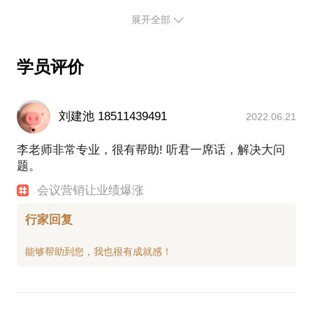
05年，我到长沙创业，做中小学生记忆力培训，就是
成了8分。
中国最大的留学中介机构－－金吉列，导入阿米巴
展开全部
用会议营销的方式来招生。我请台湾老师来推广，他
我做PPT的指导思想是：
后，光节省的办公、人工成本，高达每年5000万人民
每次的成交率都蛮高的，但他就是不肯把其中的奥秘
让看PPT的人，看得不累、看得明白、觉得超值，看
币。
告诉我。急呀！赚的钱，都被他分走了。
完买单！
学员评价
上市公司沈阳桃李面包，导入阿米巴模式后，从2014
创业失败后，我花了整整一年时间，终于把会议营销
因此，我的PPT追求流程清晰、结构简单，拒绝花
年11月－2015年4月，由此前的增长率8%上升到
的套路，全部摸清楚了。最后还是向另一位台湾老
哨。
37%，其中大部分来自新渠道。生产巴的利润（按标
师，花了高学费，才最终弄明白的。没办法呀，在会
能用图像表达的，绝不用文字表达；（你不会画图，
刘建池 18511439491
2022.06.21
准成本）由上一年度每月亏损54万，转为赢利24万/
议营销方面，台湾人就是比我们大陆人强呀！
不会PS，没关系，我也不会，但我有一个绝招，善用
月。
09年，我进入培训界最大的公司－－深圳市聚成企业
李老师非常专业，很有帮助! 听君一席话，解决大问
关键词在百度上找出，最能表达我思想的图来。其实
惠州鑫洋线材实施阿米巴以来，库存品金额从7000
管理顾问股份有限公司，系统而又全面的学习、实践
题。
我觉得，你想要的图，度娘都已经有了，就看你会不
万，大幅降低至3000万，充裕了现金流，极大地缓解
了会议营销系统。这家公司，03年成立，7个员工，3
会用关键词来告诉她而已！）
会议营销让业绩爆涨
了公司资金链的压力。
个初中生，采用会议营销的模式，在不到4年的时间
能用逻辑关系图表达的，绝不用大段的文字表达。
惠州天宝集团，2013年第一事业部试行阿米巴经营，
内，超越全国3万多家同行，做到行业第一名，业绩是
（这跟我小时候喜欢看连环画有关系吧，一本连环
行家回复
从2012的销售额0.73亿，上升到2013年的1.78亿，增
第2名到第10名的总和。
画，文字那么少，但把故事讲得很生动呀，据说毛主
长244%，利润增长306%，根据经营协议，团队当年
聚成公司的创始人－－周嵘老师，是聚成推广讲师的
席都很喜欢看连环画。）
获得奖励205万元。
总教练，而我又是周嵘老师的特别助理，跟在他身
好了，如果你想象我一样，成为一个令人羡慕嫉妒恨
2014年，整个集团全面推行阿米巴经营模式，销售收
边，组织和参加过多次推广讲师的培训，因此，对会
入同比增长259%，利润同比增长398%。
议营销就太熟悉不过了。