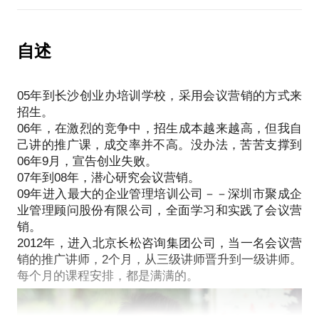
个会议营销：
训，我喜欢把培训内容整理成PPT，放在QQ群里，让
的经营模式。
长沙某公司卖的是幼儿教育产品，我帮这家公司打造
大家复习。）
（阿米巴的本义是指一种单细胞生物，又叫变形虫。
出全套的会议营销系列后，每年可以卖出幼儿识字光
“李老师，非常感谢您呀，我在家长面前，展示您做的
自述
它非常灵活，没有固定的形状，生命力极强。它可以
盘套装，33万套。每套售价从160元上涨到280元，而
PPT，再加我自己的一点小魅力，没想到，很多家长
单个生存，也可以几个变形虫组合在一起生存。正是
进价不到50元。老板原来租的办公室是一个小区内的
都买了我们的光盘了！”（作为一名会议营销的讲师，
因为它的这种灵活的特性，稻盛和夫就用阿米巴来命
3室2厅，一年后在长沙的CBD佳天国际，买下一整层
05年到长沙创业办培训学校，采用会议营销的方式来
我的PPT，总是被全公司的讲师当作范本呀！）
名他总结出来的，同样也是非常灵活的经营模式。）
楼；
招生。
有次我在山西运城讲课，主题是绩效和薪酬管理方面
阿米巴经营模式为什么这么牛？
06年，在激烈的竞争中，招生成本越来越高，但我自
某虞姓大V，面对企业老板讲《资本魔方》，经过我
的，讲完课后，主办方的一位工作人员，拷贝了我的
在回答这个问题之前，我们先来思考一个问题，为什
己讲的推广课，成交率并不高。没办法，苦苦支撑到
的辅导和点拨，现场成交率上升10个点，平均每场多
PPT，他去拜访当地一位民营企业家－－刘总，他实
么分田到户能让粮食连年增收？最根本的原因就是：
06年9月，宣告创业失败。
成交10万元；
在是说服不了刘总。就把我讲课的PPT拷贝给他，刘
分田到户极大的激发了农民的积极性！
07年到08年，潜心研究会议营销。
某培训界知名企业，把全国60多家分子公司老总、30
总看完后，大年初四，从运城跑到长沙，要请我做顾
同样的道理，阿米巴经营模式也能够极大的激发员工
09年进入最大的企业管理培训公司－－深圳市聚成企
多名推广讲师集中起来，由我来辅导他们，如何提升
问，当场付5万元首付款。
业管理顾问股份有限公司，全面学习和实践了会议营
的积极性，让员工切身感受到，他不是为老板干活，
会议营销的现场成交率；
类似的案例太多了……
销。
而是为自己干活。
某咨询企业老总，把20多名资深咨询师集中起来，听
关于PPT，我有2个形象的比喻：（前提是要在我本人
2012年，进入北京长松咨询集团公司，当一名会议营
柏明顿公司与阿米巴经营模式有什么关系？
我讲如何做会议营销，听完后，老总拉着我的手
的亲自指导下，不要误入歧途）
销的推广讲师，2个月，从三级讲师晋升到一级讲师。
柏明顿公司的创始人、董事长－－胡八一博士，被公
说：“这2天的培训，对我们公司来说，至少可以每年
PPT是一个放大镜，你本来有7分才华，立马变成了10
认为中国式阿米巴经营落地实践第一人。为什么？因
增加业绩500万！”
分；
为他带领200多位咨询师，深入1000多家企业，导入
我为什么对会议营销这么熟悉呢？
PPT是一个巨人的肩膀，你本来只有3分才华，立马变
了阿米巴经营模式，取得了非常良好的效果。如：