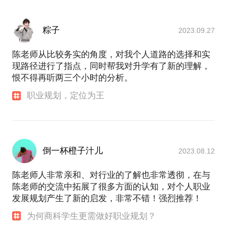
个人简介：
国际教育与职业生涯教育领域全国资深专家，12年
粽子
2023.09.27
+行业经验，8年+创业经验
中国民主促进会会员、民进上海高教联合委员会会员
陈老师从比较务实的角度，对我个人道路的选择和实
美国约翰•霍普金斯大学商学院杰出校友，经济学学
现路径进行了指点，同时帮我对升学有了新的理解，
士、金融学硕士
恨不得再听两三个小时的分析。
复旦大学经济学院特聘学生生涯规划教育校外导师，
职业规划，定位为王
上海交大安、上财、上大、上大悉商等高校客座教授
欧美同学会&青年委员会会员、“留学人员进校园讲师
团”特聘讲师
畅销书作家，《方向的力量》作者（2014年，23.8万
字）《方向的力量：修订版》（2018年，33.2万字）
倒一杯橙子汁儿
2023.08.12
《知己知彼—职业定位、规划与发展》（2021年9
月，22.8万字）
陈老师人非常亲和、对行业的了解也非常透彻，在与
百万粉丝教育IP，知乎超级大V，生涯教育领域
陈老师的交流中拓展了很多方面的认知，对个人职业
Top5、国际教育领域Top2，累计阅读量1.4亿+
发展规划产生了新的启发，非常不错！强烈推荐！
曾全职供职于迪拜主权财富基金－迪拜世界资本
为何商科学生更需做好职业规划？
（PE-私募股权投资）、欧洲最大投行&全球九大投行