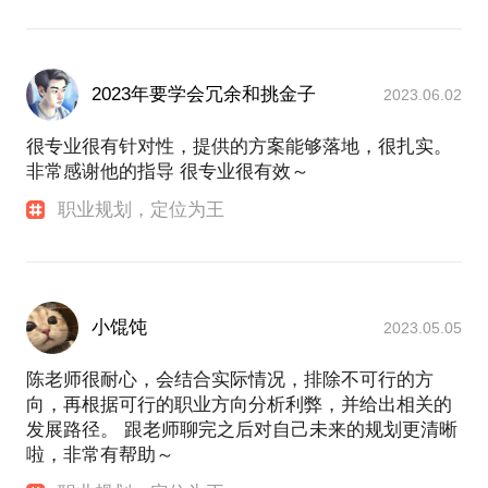
－瑞士银行（UBS）
知乎特聘专栏作家、荔枝微课“知己职彼”专栏主理
人、“在行”首批百单行家&2018年度行家
知乎专栏“方向的力量”
2023年要学会冗余和挑金子
2023.06.02
最新课程：
很专业很有针对性，提供的方案能够落地，很扎实。
《职业规划x生涯地图》67节936分钟重磅干货课程
非常感谢他的指导 很专业很有效～
职业规划，定位为王
小馄饨
2023.05.05
陈老师很耐心，会结合实际情况，排除不可行的方
向，再根据可行的职业方向分析利弊，并给出相关的
发展路径。 跟老师聊完之后对自己未来的规划更清晰
啦，非常有帮助～