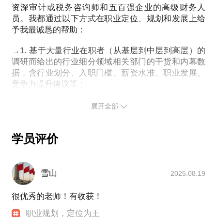
的案例！以下分享我的文书中一小部分的心得（因为
也正如我受邀复旦大学经济学院担任全院从大一至博
资深审计或税务咨询师和五百强企业的高级财务人
模型提供到位的深度解析。（详见话题“职业规划，定
篇幅有限），供参考！
员。我都通过以下方式在职业定位、规划和发展上给
士生群体的校外职业导师；
位为王。”
予我最诚恳的帮助：
我的专注将为你提供的是基于相对大的样本下、不断
我愿意通过以下内容的分享（或直接针对你已完成的
更新、相对客观和全面、系统性的对行业的剖析，通
更多关于我和我的内容：
→1. 基于大量行业在职者（从基层到中层到高层）的
文书给出修改建议）让你掌握高质量文书的写作要
过行业内幕信息（客观事实）的分享，结合学员的情
调研而给出的行业细分领域相关部门的干货和内幕数
义：
况来提供规划和指导。我的专注代表着我将拿出1.我
据，含行业划分、入职门槛、薪资水准、职业发展、
真正最为擅长的领域的经验 2.多年来形成的系统性规
竞争力提升建议等；
一、引子+观点：二本进哈佛实例的背后=再申几个都
划和分析方法，来为你定位和规划。
→2. 基于学生价值观、世界观、人生观和性格、兴
能录！
趣、能力分析，对学生定位做出的系统性分析，以及
展开全部
我愿意与你分享的内容包括：
细致的下阶段建议；
二、观点解析—文书怎么写？
在现阶段留学+读商科真的适合自己吗？
→3. 适时给予业内大咖引荐、实习和工作内部推荐；
1. 要问简历怎么写才加分？先弄懂怎么写才不会直接
学员评价
→4. 分享我编著出版的《方向的力量：商科职业规
在庞杂的商科领域如何定位最适合自己的某（几）各
杯具吧！
划》（2018修订版）
特定细分方向？
-简历写作六大禁忌
→5. 分享我编著出版的《知己知彼—职业定位、规划
在确定第2点的基础上如果有针对性地去规划接下来的
-简历制作的要点与技巧
雪山
与发展》（2021年8月出版）
2025.08.19
留学申请准备？从而最大化自己的申请竞争力？
2. 实例解析--什么样的PS会直接毁了你？
→6. 分享我原创的（未出版内部资料）个人职场能力
获得陈思炜老师提供的顶级企业实习内推、科研项目
成长发展方法论模型及工具手册（30余页）
很优秀的老师！有收获！
3. 教会你PS写作之点睛之笔！（附赠陈思炜自制文书
推荐、世界TOP20大学交换交流机会、亲自指导留学
→7. 邀请部分学员加入“陈老师终身学习公益私塾”获
主线定位模型及精讲）
申请的机会等福利。
职业规划，定位为王