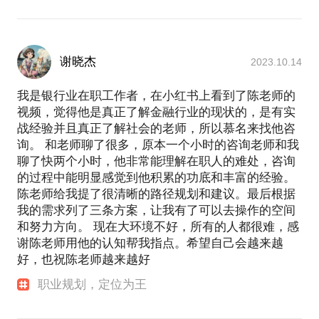
翰霍普金斯大学杰出校友称号
2016年：受聘至复旦大学等多所高校担任学生职业生
涯导师、职业类课程客座教授
2016年~今：研发出全国独家的提升大学生求职竞争
谢晓杰
2023.10.14
力的“起飞计划”课程并开班数期
2017年：加入中国民主促进会、民进上海高教联合委
我是银行业在职工作者，在小红书上看到了陈老师的
员会，致力于教育领域双岗建功
视频，觉得他是真正了解金融行业的现状的，是有实
2018年：新增篇幅约12万字（共约37万字）、内容进
战经验并且真正了解社会的老师，所以慕名来找他咨
一步更新的《方向的力量-修订版》于今年上海书展发
询。 和老师聊了很多，原本一个小时的咨询老师和我
布会暨签售会与读者们见面
聊了快两个小时，他非常能理解在职人的难处，咨询
2018年：“知己职彼”百节在线系列课程登录荔枝微课
的过程中能明显感觉到他积累的功底和丰富的经验。
等平台，上线4个月内收获6万+人气
陈老师给我提了很清晰的路径规划和建议。最后根据
2019年~今：成为知乎超级大V，生涯教育领域Top5 &
我的需求列了三条方案，让我有了可以去操作的空间
国际教育领域 Top2，累计阅读量1.4亿+
和努力方向。 现在大环境不好，所有的人都很难，感
2021年：个人第三本新书《知己知彼—职业定位、规
谢陈老师用他的认知帮我指点。希望自己会越来越
划与发展》于9月出版，22.8万字，预计于上海展览中
好，也祝陈老师越来越好
心举办发布会&签售会
2011年~今：举办讲座场次190+，授课总小时数
职业规划，定位为王
2800+，通过各类平台为43000+学员提供过系统的职
业规划服务，1对1咨询案例3400+（单次1小时以上）