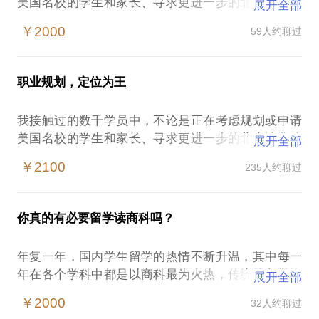
美国名校的学生和家长、寻求更进一步的北大清华哈
展开全部
耶普斯的学神学霸、高考失利的专科生，还是个人发
￥2000
59人约聊过
展陷入瓶颈的银行支行行长、会计师事务所合伙人、
创业者（200万收入瓶颈居多）或是渴望转型的摩根
士丹利工作10年的IT项目经理、于四大工作多年的资
职业规划，定位为王
深审计或税务咨询师和五百强企业的高级财务人员。
我都通过以下方式在职业定位、规划和发展上给予我
我接触过的数千学员中，不论是正在考虑规划或申请
最诚恳的帮助：
美国名校的学生和家长、寻求更进一步的北大清华哈
展开全部
耶普斯的学神学霸、高考失利的专科生，还是个人发
→1. 基于大量行业在职者（从基层到中层到高层）的
￥2100
235人约聊过
展陷入瓶颈的银行支行行长、会计师事务所合伙人、
调研而给出的行业细分领域相关部门的干货和内幕数
创业者（200万收入瓶颈居多）或是渴望转型的摩根
据，含行业划分、入职门槛、薪资水准、职业发展、
士丹利工作10年的IT项目经理、于四大工作多年的资
竞争力提升建议等；
你真的有必要留学读商科吗？
深审计或税务咨询师和五百强企业的高级财务人员。
→2. 基于学生价值观、世界观、人生观和性格、兴
我都通过以下方式在职业定位、规划和发展上给予我
趣、能力分析，对学生定位做出的系统性分析，以及
年复一年，国内学生留学的热情不断升温，其中每一
最诚恳的帮助：
细致的下阶段建议；
年在各个学科中都是以商科最为火热，传统的留学咨
展开全部
→3. 适时给予业内大咖引荐、实习和工作内部推荐；
询和规划更多只关注学生的选校和申请材料包装，而
→1. 基于大量行业在职者（从基层到中层到高层）的
￥2000
32人约聊过
→4. 分享我编著出版的《方向的力量：商科职业规
如今，越来越多的学生关注自己未来的职业发展，而
调研而给出的行业细分领域相关部门的干货和内幕数