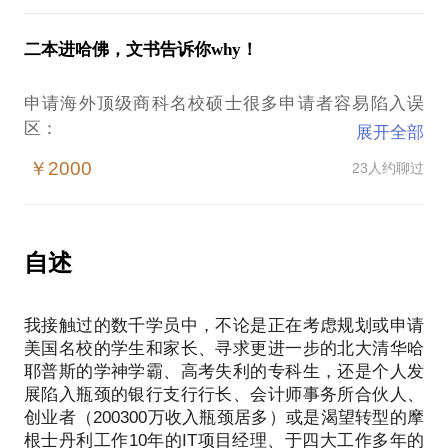
划》（2018修订版）
非仅以拿到名校录取为导向，因为这样的机会成本是
据，含行业划分、入职门槛、薪资水准、职业发展、
→5. 分享我编著出版的《知己知彼—职业定位、规划
巨大的，对今后自身职业发展和成才的不确定性也是
竞争力提升建议等；
二本进哈佛，文书告诉你why！
与发展》（2021年8月出版）
巨大的。
→2. 基于学生价值观、世界观、人生观和性格、兴
→6. 分享我原创的（尚未出版）个人职场能力成长发
趣、能力分析，对学生定位做出的系统性分析，以及
申请海外顶级商科名校硕士很多申请者容易陷入误
展方法论模型及工具手册（30余页）
在这样的情况下，许多人在考虑申请商科留学前忽略
细致的下阶段建议；
区：
→7. 邀请部分学员加入“陈老师终身学习公益私塾”获
展开全部
（不具备能力判断）关键问题：
→3. 适时给予业内大咖引荐、实习和工作内部推荐；
得长期学习交流和免费指导
￥2000
23人约聊过
→4. 分享我编著出版的《方向的力量：商科职业规
许多学生认为找native来写、找学长学姐来帮忙、找
自己真的需要读商科吗？目前的阶段是最适合的吗？
划》（2018修订版）
目标院校的在读学生来操作、找看似留学行业工作年
*区别于传统基于MBTI/霍兰德等性格测试为主、对产
通过留学这个方式接近自己的职业目标是最佳选择
→5. 分享我编著出版的《知己知彼—职业定位、规划
限很久的顾问来包办，这些都可能是一个个让留学申
业/行业/具体岗位/职业成长不同阶段分析泛而轻的职
吗？
与发展》（2021年8月出版）
请者无法自拔的泥潭和大坑！
业规划，我的职业规划咨询将结合我研发的多套工具
自述
正如我入行第一天起开始便反对的由一个顾问为任何
→6. 分享我原创的（尚未出版）个人职场能力成长发
模型提供到位的深度解析。（详见话题“职业规划，定
专业方向的学生进行模板化的（浅显的）咨询和规
展方法论模型及工具手册（30余页）
我在每年我都亲临第一线，为VIP客户构思和撰写文
位为王。”
划，我一直坚持在第一线专注商科方向的职业规划和
→7. 邀请部分学员加入“陈老师终身学习公益私塾”获
我接触过的数千学员中，不论是正在考虑规划或申请
书，学员当中不论是复旦交大的尖子生、摩根士丹利
留学规划与指导；
得长期学习交流和免费指导
美国名校的学生和家长、寻求更进一步的北大清华哈
的VP、还是普通学校积极向上的学生、亦或是看似
更多关于我和我的内容：
正如我在几年前编著出版的《方向的力量：商科职业
耶普斯的学神学霸、高考失利的专科生，还是个人发
underdog的专升本学生，都在我的写作和创造下顺利
知乎“陈思炜”，公众号“知己职彼”
规划》中所体现自己对商科对应各领域的实践（多年
展陷入瓶颈的银行支行行长、会计师事务所合伙人、
*区别于传统基于MBTI/霍兰德等性格测试为主、对产
进入美国TOP10或同等级的世界顶级学府！至今32例
亲身经历）、调研、总结和再实践（为数以千计的学
创业者（200300万收入瓶颈居多）或是渴望转型的摩
业/行业/具体岗位/职业成长不同阶段分析泛而轻的职
二本学生进美国TOP10，其中包括2例双非逆袭哈佛
生完成职业规划和指导）；
根士丹利工作10年的IT项目经理、于四大工作多年的
业规划，我的职业规划咨询将结合我研发的多套工具