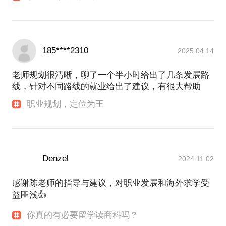
得长期学习交流和免费指导
-一篇好的商科PS是怎样的？
-文书主线定位模型
更多参考内容可关注：
*区别于传统基于MBTI/霍兰德等性格测试为主、对产
4. 什么样的推荐信才能有效杀伤招生官？
业/行业/具体岗位/职业成长不同阶段分析泛而轻的职
5. 除了官方要求的文书以外，我还为学生写这些文
业规划，我的职业规划咨询将结合我研发的多套工具
185****2310
2025.04.14
书！
模型提供到位的深度解析。（详见话题“职业规划，定
P.S. 我一个学生，之前自己申请10个美国硕士拿到10
位为王。”
老师规划很清晰，聊了一个半小时给出了几条发展路
封拒信，次年找我重新申请，终获9面试7录取，其中
线，针对不同路线的就业给出了建议，有很大帮助
更多关于我和我的内容：
3个项目是全美排名前20，外带等值20万人民币奖学
知乎“陈思炜”，公众号“知己职彼”
职业规划，定位为王
金。案例背后，我为学生申请的十个硕士项目共为其
完成申请文书（不含简历、推荐信）共60篇
2011年：创办陈老师职业规划私塾，于美国华盛顿特
区、中国上海等地开班授课
三、要写好文书，还须做好这些
2012年~15年：坚持独立主讲职业规划在线课程，每
1. 内功修炼（含必读书单推荐 ）
Denzel
年5期，每期35小时
2024.11.02
2. 软实力提升规划（含难点辨析）
2014年中：个人第一本书籍《方向的力量：商科职业
规划》由上海大学出版社出版
感谢陈老师的指导与建议，对职业发展和海外求学受
更多参考（传送门）：
2014年底：创办提供职业规划咨询及基于职业发展的
益匪浅👍
留学定制服务的教育企业
你真的有必要留学读商科吗？
2015年：因在学生生涯教育领域对母校的贡献，获约