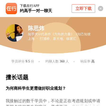
下载在行APP
立即下载
约高手一对一聊天
陈思炜
知乎大V/代表作《方向的力量》《知己知彼
上海 ・ 打浦桥、新天地、徐家汇
学员评分
9.5
分
约聊人数
360
人
响应率
高
擅长话题
为何商科学生更需做好职业规划？
我接触过的数千学员中，不论是正在考虑规划或申请