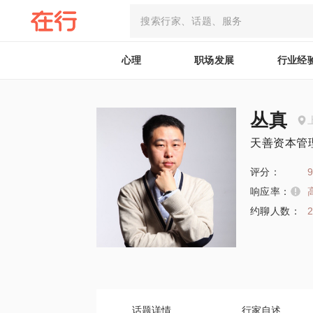
心理
职场发展
行业经
丛真
天善资本管
评分：
9
响应率：
约聊人数：
话题详情
行家自述