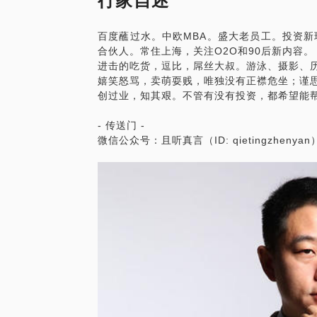
行家自述
百度蘸过水。中欧MBA。盛大老员工。投资新
合伙人。常住上海，关注O2O和90后新内容。
进击的吃货，逗比，屌丝大叔。游泳、摄影、
嬉笑怒骂，卖萌耍贱，唯独没有正襟危坐；谨
创过业，知其艰。不管有没有投资，都希望能
- 传送门 -
微信公众号：且听真言（ID: qietingzhenyan