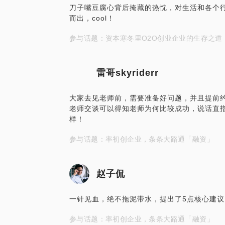
刀子嘴豆腐心背后掩藏的热忱，对生活和各个
而出，cool！
参与话题：资本寒冬里O2O创业企业的生存之道
雷哥skyriderr
大家去见老师前，需要准备好问题，并且提前
老师交谈可以得知老师为何比较成功，说话直
样！
参与话题：率初创企业，条条大路通「融资」
赵子侃
一针见血，绝不拖泥带水，提出了5点核心建
参与话题：率初创企业，条条大路通「融资」