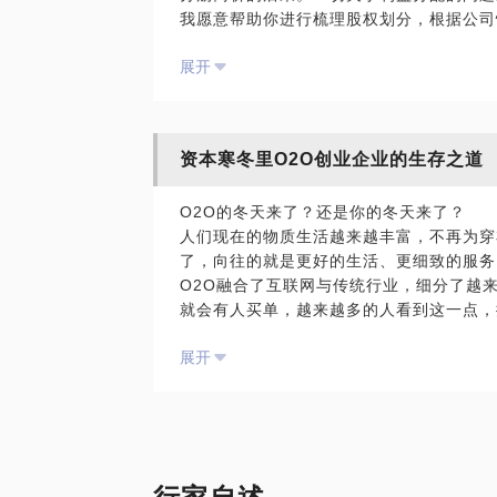
我愿意帮助你进行梳理股权划分，根据公司
期创业伤疤给你看。
展开
资本寒冬里O2O创业企业的生存之道
O2O的冬天来了？还是你的冬天来了？
人们现在的物质生活越来越丰富，不再为穿
了，向往的就是更好的生活、更细致的服务
O2O融合了互联网与传统行业，细分了越
就会有人买单，越来越多的人看到这一点，
创业。如果你也正在创业路上，那么我可以
展开
要不要上门，要不要烧钱？
如何跨城市扩张？
什么样的融资节奏是合理的？
哪些行业容易成功？
在约见我之前，请把你的问题具体化，毕竟
期待与你的见面。