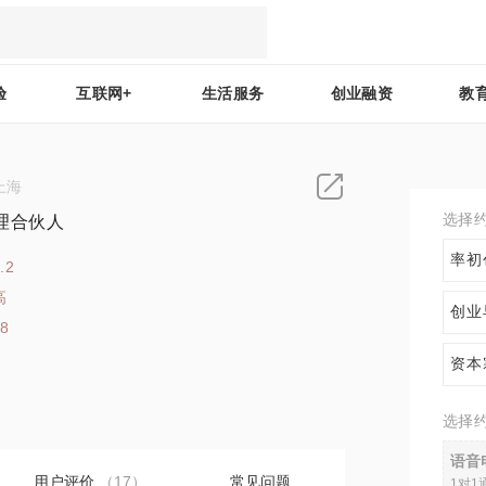
验
互联网+
生活服务
创业融资
教
上海
选择
理合伙人
率初
.2
高
创业
28
资本
选择
语音
用户评价
（17）
常见问题
1对1