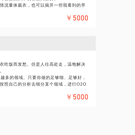
情况量体裁衣，也可以揭开一些我看到的早
￥5000
衣吃饭而发愁。但是人往高处走，温饱解决
。
来越多的领域。只要你做的足够细、足够好，
按照自己的分析去细分某个领域，进行O2O
给你一些建议：
￥5000
一小时的时间很短，只能解决一个小问题。