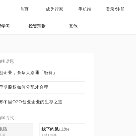
首页
成为行家
手机端
登录/注册
育学习
投资理财
其他
约聊话题
创企业，条条大路通「融资」
早期股权如何分配才合理
寒冬里O2O创业企业的生存之道
约聊方式
电话
线下约见
(
上海
)
通话
1对1面谈