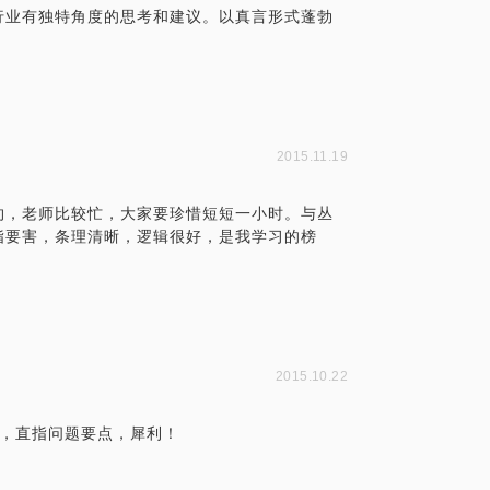
行业有独特角度的思考和建议。以真言形式蓬勃
2015.11.19
约，老师比较忙，大家要珍惜短短一小时。与丛
指要害，条理清晰，逻辑很好，是我学习的榜
2015.10.22
议，直指问题要点，犀利！