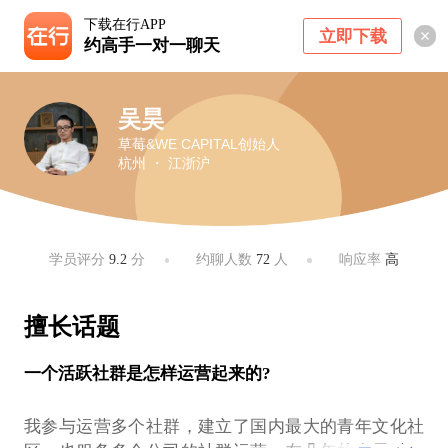
下载在行APP
立即下载
约高手一对一聊天
吴昊
草莓&WE CAPITAL创始人
杭州 ・ 江浙沪
学员评分
9.2
分
约聊人数
72
人
响应率
高
擅长话题
一个活跃社群是怎样运营起来的?
我参与运营多个社群，建立了国内最大的青年文化社