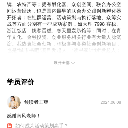
非常成功的也有失败的案例，希望对你有借鉴帮助作
实干精神！”我想给这座生活的城市带去更多有趣的事
镜、农特产等；拥有孵化器、众创空间、联合办公空
许，久违的感觉会突然出现，我们能助你一臂之力！
用。同时，我讲重点在这些方面与你有更多深入的交
间运营经历，也是国内最早的联合办公跟创新孵化器
情……“城市是我们的实验场，城市中的每一个角落，
流：品牌定位与数理社群与用户互动媒体&新媒体
开拓者；在社群运营、活动策划与执行落地、众筹实
都是我们实验的地方——有趣的活动、有意思的实验
（媒体矩阵）商业模式网络电商品牌的运营思路升级
战等方面分别有一些成功案例，如大理 7998 客栈、
项目、大胆的装置艺术、震撼人心的策展、激情燃烧
传统企业的IT布局跨界玩法等希望在一定程度上加速
浙江饭店、姚客蛋糕、春天里轰趴馆等；同时，在青
的音乐派对……我们可以根据你的现状交流，也可以
因为热爱，所以自由，如何实现自我的价值，做一个
你的品牌发展！
年文化、金融投资、创业服务相关行业有大量人脉沉
聊聊活动策展人这条路怎么走，当然也可以聊聊怎么
淀。我热衷社会创新，积极参与各类社会创新项目，
玩出更多花样~
也是“城市书吧”项目发起人、“读书家计划”发起人；
GSC(全球空间共享计划) 提出者；“自由人计划”发起
展开全部
人；“城市会客厅”模式推动者；“特色小镇”模式实践
者。商业项目运作案例：参与SUN家居、窝窝商城
从活动入门到成功策划一场活动到信手捏来成为活动
（O2O商城）、拍即购、登山者·运动鞋、爱花墙纸、
学员评价
鞋 PLUS、DANTART、万诗顿（服饰）、宝路联合
（服饰）、LUCASE、SKYVISION 眼镜、乐马岛、
创业蜂房（众创空间）、新势力创业营（孵化器）、
领读者王爽
2024.06.08
原本阅读APP、乐客独角兽学院、超校联盟、果岭创
投集团、成都全球跨境电商服务资源中心等十多个品
感谢南风老师！
牌的策划与运作。2014年，我重新出发，创立草莓
——草莓是一个致力于促进全球范围内产生和分享创
如何成为活动策划高手？