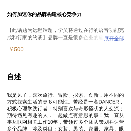
社群运营，用户运营是一件非常有意思的事情，如果
还是很青涩的~2016年创造了一个新的职业“活动策展
属于年轻人的生活方式。他们有层出不穷的创意，不
你喜欢跟人打交道，我们也可以聊聊一些社群运营、
人”对那些“满怀创意，同时将各种有趣的想法通过不
断进行着创造，通过互联网与社区其他成员进行协
如何加速你的品牌构建核心竞争力
用户运营不为人知的小故事……
同类型的活动完整执行的人“的全新称呼，希望唤醒每
作。我开始去做CO-WORKING SPACE，创造空间，
个人的创造力与想象力，也许，最令人愉悦的事情就
创意加速空间，成立了梦想基金，成立了自由人基
【此话题为远程话题，学员将通过在行的语音功能完
是实现自己的想法~我们相信用不了多久的时间，在
金，希望帮助更多年轻人实现自己的梦想。我们做了
成和行家的约谈】品牌一直是很多企业的痛点，品牌
展开全部
中国的大地上会诞生成千上万的”活动策展人“——他
非常多的新模式，比如一周的时间，草莓社区成员一
重不重要，大家一定会觉得很重要，但始终不知道如
们中可能有正常上班的普通职员、在校大学生、全职
￥500
起众筹了一个大理的民宿客栈；一群原本陌生的人在3
何全面的提升。品牌不仅仅是LOGO、也不是升级一
妈妈、产品经理、程序猿、艺术家、金融家……这些
周不到的时间策划了一场轰动的“阅读唤醒杭城”的活
套VI/CI系统，它应该是提升企业核心竞争力的很重要
移动互联化的社群，怎么建设最好——社区营造解决
都是他们的”隐藏身份“，他们的真正身份是一位”活动
动，竟然有9000多人参加；我们支持刚毕业一年的小
的部分。我参与了大量的品牌创建及加速，每天也会
策展人“，他们是”自由人“！我们眼中的活动策展人：
姑娘走遍中国；我们帮助一位身心灵爱好者构建社
有很多创业者跟我探讨企业的品牌、用户、销量、渠
自述
每一位“活动策展人”都是鲜活存在、对生命无比热爱
群；我们发起了招募1000位读书家的千人读书家计
道、媒体等问题，发现大家对品牌的认知依然停留在
的人，他们将头脑中一闪而过的创意通过一次次活动
划，希望在书本与普通人之间建立新的连接；我们帮
很初级的阶段。尽管MBA/EMBA等都会教大家4P理论
呈现出来~活动，不再单单是一场活动，更像是一次
助一位占星师去实现自己的梦想；我们做各种有趣的
我是风子，喜欢旅行、冒险、探索、创新，用不同的
（产品、渠道、定价、促销），大家也一直在提“定
洗礼，若干的活动可能汇总在一起就是一场更盛大的
活动，在活动中结识配对相同志趣的人……也许，你
方式探索生活的更多可能性。曾经是一名DANCER，
位”理论，但时代在变化，尤其是移动互联网，传统的
变革或者最后沉淀出全新的社会艺术；“活动策展
积极心理学践行者；特别喜欢与奇形怪状的人交流；
是在校的大学生；也许是刚刚毕业，走入职场；也许
营销策略也不那么奏效了，那么如何全面、系统的加
人”不单单是创意人、也是活动执行者，他们精心设计
期待遇见有趣的人，一起做点有意思的事！我一直从
你已经久经沙场，但依然没有找到自己的立足点或者
速品牌，应该有怎样的品牌观，这是我们值得思考的
每一个环节、把控整个流程，准备地说，他们像“导
事互联网相关工作10年，带领过多个团队策划并运营
你依然魂牵梦萦着你的梦想，或许我们可以聊聊，聊
问题。我将与你分享：一些实操的品牌运作案例，有
演”，追求艺术呈现与完美的实现。他们有脑洞，也有
多个品牌，涉及类目：女装、男装、家居、家具、眼
聊你的故事，聊聊你的经历，聊聊你的梦想……或