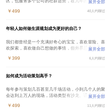
区，也服务多个公司的社群运营，在几年的发展过程
展开全部
中，重新思考人与组织的关系，总结了社区营造的解
￥499
40人约聊过
决方案。无论是初创企业还是大型企业，社区营造与
用户运营都是一个极为重要的板块。
年轻人如何做生涯规划成为更好的自己？
社群到底是什么？
社群的商业变现如何实现？
我们都曾经是一个充满好奇心的宝宝，喜欢冒险、喜
互联网工具的应用；
欢探索，喜欢做自己想做的事情，但外界总是给我们
展开全部
众筹与众包如何发挥群体的创造力与智慧；
很多信息干扰，现实的社会、压力，让我们不得不成
社区营造对一个企业的重要性；
￥399
6人约聊过
为一个受束缚的人。2013年的下半年，我重新思考人
为什么有的社群昙花一现？
与人、人与组织、人与空间、人与城市、人与宇宙的
去中心化到底是个什么鬼？现代管理是否还有效？为
关系，希望重新去构建一种全新的生活方式。在2年半
什么社群运营可以加速企业的创新？
如何成为活动策划高手？
的时间里，我坚持移动办公、与全球各地有趣的人类
社群运营如何促进员工管理、沟通、协作？
通过各种方式交流，我探访不同的另类空间、探访不
CO-BRAND品牌共同创造的可能性与实践分享，如何
每年参与策划几百甚至几千场活动，小到几个人的聚
同人的生活方式，我开始研究群体行为与群体智慧、
创造一个用户喜欢的品牌，同时让用户有归属感
会达到上万人的现场，活动类型有沙龙、讲座、读书
展开全部
社会运动、社会结构……在2年半的时间里，我开始了
……
会、音乐现场、派对现场、音乐节、户外活动、行为
各种各样的实验，通过众筹、众包、社群、互联网协
￥499
11人约聊过
艺术等，印象中开始第一场活动是在2010年，那时候
作……希望构建一种面向未来的生活方式，这本应该