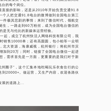
电台的每个岗位。
接的影响，还是从2010年开始负责交通91.8
个人把交通91.8电台的微博做到全国电台第三
是一件极其悲剧的事情；来到了微信时代，领航交
台诞生，一路走到60万粉丝，成为全国电台微信的
获的是无与伦比的新媒体运营经验。
小奔一起，成立了杭州快活人网络科技有限公司，我
6小时销售10000单；还有高圆圆，包小柏等一众明
，北大资源，海康威视，杭州银行；将杭州市滨
丝增加到20万；同时，链接了全国电台微信一起进
想，需求首先是一方面，更重要的是我们对于新
“杭州圈子”，这个汇集本地吃喝玩乐衣食住行的公
达到20000+。做运营，又生产内容，欢迎各路伙
展的道路上...