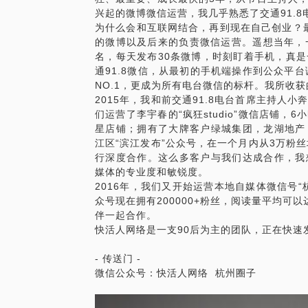
兴起的微博微信运营，我几乎熟悉了交通91.8
为什么会和互联网结合，再到现在自己创业？最直
的微博以及后来的负责微信运营。遥想当年，一
名，每天发布30条微博，时刻盯着手机，真
通91.8微信，从最初的手机端操作到公众平
NO.1，更成为所有电台微信的标杆。我所收
2015年，我和前交通91.8电台首席主持人
们运营了李宇春的“疯狂studio”微信店铺，
星店铺；拥有了大牌客户绿城集团，龙湖地产
江区“滨江发布”公众号，在一个月内从3万粉
行深度合作。这么多客户与我们达成合作，我
媒体的专业度和敏锐度。
2016年，我们又开始运营本地自媒体微信号
众号现在拥有200000+粉丝，阅读量平均可以
伴一起合作。
快活人网络是一支90后为主的团队，正在快速发
- 传送门 -
微信公众号：快活人网络 杭州圈子