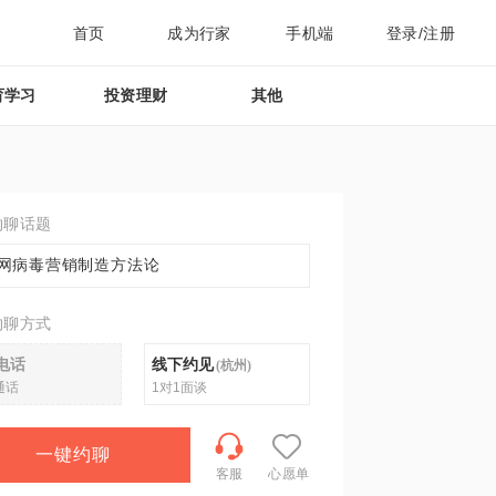
首页
成为行家
手机端
登录/注册
育学习
投资理财
其他
约聊话题
网病毒营销制造方法论
约聊方式
电话
线下约见
(
杭州
)
通话
1对1面谈
一键约聊
客服
心愿单