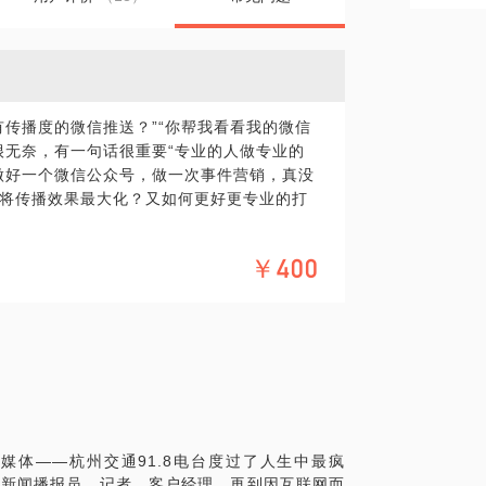
有传播度的微信推送？”“你帮我看看我的微信
很无奈，有一句话很重要“专业的人做专业的
做好一个微信公众号，做一次事件营销，真没
将传播效果最大化？又如何更好更专业的打
￥400
还可以和你聊聊这些事：
播媒体——杭州交通91.8电台度过了人生中最疯
，新闻播报员，记者，客户经理，再到因互联网而
。