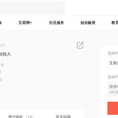
验
互联网+
生活服务
创业融资
教
杭州
选择
创始人
互联
.0
中
选择
21
语音
1对1
用户评价
（18）
常见问题