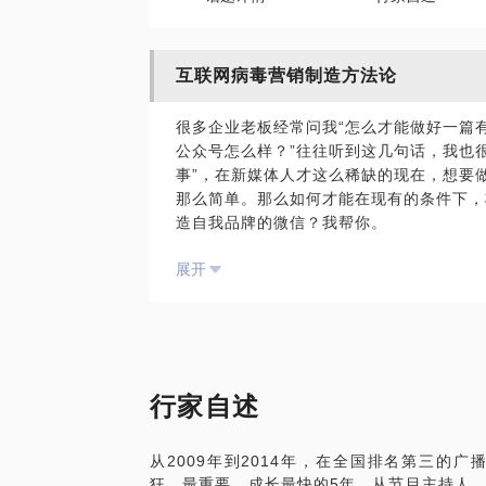
互联网病毒营销制造方法论
很多企业老板经常问我“怎么才能做好一篇
公众号怎么样？”往往听到这几句话，我也
事”，在新媒体人才这么稀缺的现在，想要
那么简单。那么如何才能在现有的条件下，
造自我品牌的微信？我帮你。
我们可以聊聊：
展开
传统的企业以及电商，为什么要做微信？
到底该如何运营自己的微信号？
怎么策划出一场有传播力的活动？
如何更好地吸引粉丝关注？
又该与传统媒体怎样合作推广？
……
行家自述
如果你也对媒体、企业微信营销感兴趣，我
如何创造有传播性的微信文章；
从2009年到2014年，在全国排名第三的广
怎样做一个称职的标题党；
狂、最重要、成长最快的5年，从节目主持人
究竟怎样才能策划出吸引人的线上线下活动