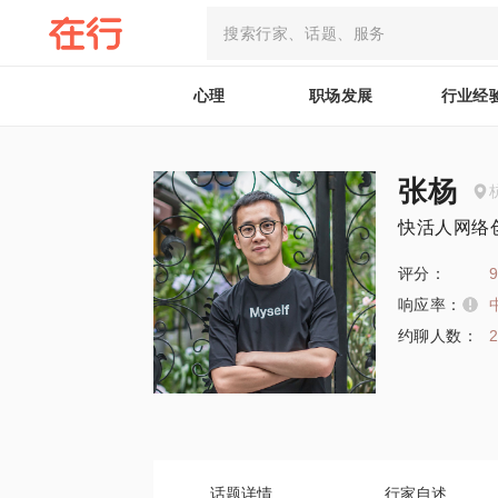
心理
职场发展
行业经
张杨
快活人网络
评分：
9
响应率：
约聊人数：
话题详情
行家自述