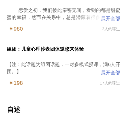
际边界。
易；我不知道自己对他是否重要，他好像无视我的存
第四课：澄清自己的金钱观念，洞悉内心最深处的情
恋爱之初，我们彼此亲密无间，看到的都是甜蜜
NLP执行师，拥有丰富的系统思维职业咨询经验。
在，我不知道如何接近他；如果你是个男人，也许你
【在行郑重提示】：此话题内容仅为该行家在心理领
感渴望；人的一生离不开赖以生存的金钱，很多人一
蜜的幸福，然而在关系中，总是潜藏着很多被激情掩
展开全部
常常会有这样的内心感受：和她在一起，我做什么都
域的的个人经验、意见或观点，仅供学员参考所用。
生沦为金钱的奴隶，在金钱面前丧失尊严，这背后有
盖的缺憾，所以，爱人们总是感叹，为何婚前婚后你
通过NLP系统思维模型，给您定制一次高效的职业规
是错的，所以我干脆就放弃了；我躲在我的安全硬壳
如您或您的家人有诊疗需求，在行请您前往正规医院
￥980
2人约聊过
着怎样的童年成长模式呢？
变了一个人，其实人还是那个人，为何曾经我们看不
里，试图将她所有的愤怒评论关在外，我是被告席上
进行就诊。本话题内容及行家观点不代表平台观点，
第五课：呈现自己的依恋模式，勾画亲密关系中的互
见TA的另一面？ 恋人沙盘游戏，是让两个亲密的
的囚犯，而她就是法官；我已经麻木了，都不知道自
动舞步；在亲密关系中每对夫妻都有着独特的亲密舞
人在无声的互动合作中，不能使用任何的语言和非语
己的感觉是怎样的，于是我只好呆住不动，和她抱持
组团：儿童心理沙盘团体邀您来体验
步，我们帮您勾画出关系的死循环，带您走出亲密关
言交流，共同创造一个属于你们自己的亲密画卷，在
距离；我对她而言根本不重要，我总是排在后面，孩
系的泥沼。
过程中，尽显彼此对于原生家庭的内化，当下关系的
子、房子和她的家人都排在我的前面；妈的，连狗都
【注：此话题为组团话题，一对多模式授课，满6人开
第六课：表达压抑的核心需求，寻找明确的满足需求
期待和未来的互动模式，还原一个真实的彼此。案例
排在我前面。我的作用就是把钱拿回家，所以不知怎
团。】
的方式；冲突源于需求的未满足，呐喊着却从来没能
展开全部
分享：图片是一对结婚5年的夫妻，因为孩子的出生引
么我最后变得很空虚，也永远不知道爱是否还在？丰
沙盘游戏是瑞士心理学家多拉卡·尔夫于上世纪五十年
被真正的满足，我们带您学会发现需求，表达需求。
发了系列的问题，过程中先生想要的只不过是退缩的
￥198
17人约聊过
富的婚姻情感咨询经验，让我使用有效的工具及对话
代在荣格分析心理学的基础上创建而成的。沙盘游戏
第七课：暴露自己的情绪按钮，排除过往关系里的创
自我满足，愉悦，停留在游戏的生活里，而太太却在
方式，带您和您的另一半看到一个全新的视角，走出
创建之初主要用于解决儿童的一些心理问题，在传入
伤痛点；我们总在关系中被莫名点燃，而身边的人却
努力地创造属于家庭的生活，彼此的感受无法传达，
伤痛与愤怒，重新寻找到情感的联接，跳好婚姻的双
中国之后，中国的心理学者进行了进一步开发，使之
很莫名，于是关系变得越来越疏离，我们带您找出曾
互相不理解，心生抱怨，同时结束后的分享，也打开
人舞： 看到你们关系中一直在出现的恶性循环，勾画
逐渐应用到了儿童教育领域。目前，国内的很多中小
经的创伤，排除情绪的地雷。
自述
了心里彼此多年的心结，因为太太的父母对先生的不
出曾经的恶毒对话的沟通模式； 识别出各自在关系中
学、幼儿园都配备了沙盘游戏设备，成为越来越受儿
第八课：分析自己的矛盾行为，找出潜意识的认知曲
满意而导致了先生的失望与退缩，其实内心中是无比
的痛苦画像，打破循环，看到彼此的依恋需要，打破
童欢迎的活动之一。
解来源；每个人都会有一些知道却做不到的事情，我
渴望获得太太的亲近和支持的，这一刻，彼此都流下
循环；发掘彼此痛处的根源，解除依恋警报系统的触