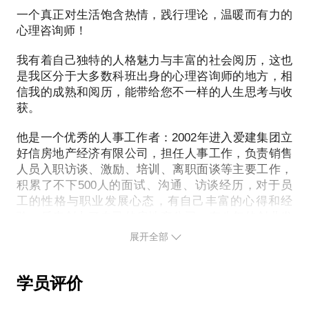
们从来都是毫无作用地寻求改变， 这一次我们带您找
了幸福的眼泪。PS.您将在期待中收获以下信息：了
一个真正对生活饱含热情，践行理论，温暖而有力的
发按钮； 有效度量彼此婚姻关系的亲密与情感回应程
沙盘治疗对儿童心理发展有何帮助？
出控制我们行为的潜意识元凶。
解自己和所爱的人对于生活的深层思考；了解自己和
心理咨询师！
度；
第一，沙盘游戏可以促进儿童的智力发育。触摸沙子
所爱的人对待彼此的潜意识行为方式；打开彼此的心
可以促进孩子触觉发展，各种颜色的玩具又可以促进
我有着自己独特的人格魅力与丰富的社会阅历，这也
门，创建坦诚和信任的亲密交流；在心灵的最深处，
EFT情绪疗法，专注亲密关系的裂痕修复，增进伴侣
孩子视觉发展。而触觉和视觉的发展又会促进大脑的
第九课：解构一个清晰的梦境，释放潜意识想要传递
是我区分于大多数科班出身的心理咨询师的地方，相
为彼此种下一个辛福的心锚，永久珍藏；
间的安全感！
发育，进而促进儿童智力的发展。
的信号；每个人都会有一些反复重复或记忆犹新的
信我的成熟和阅历，能带给您不一样的人生思考与收
第二，沙盘游戏可以提升儿童的创造力。翻动沙子就
获。
梦，但我们都很少去正视梦的涵义，这一次我们带您
我们一起做过很多事情，玩过很多游戏，去过很多地
PS：在选择与我见面前，请把你的问题具体化，并提
可以制作不同形状的山川河流，摆放玩具就可以形成
解构一个清晰的梦境，解开内心千千结。
方，但却从来未曾在同一时刻，去到彼此内心的最深
供邮箱，我将提供相应的测试及相关详细的系列问卷
他是一个优秀的人事工作者：2002年进入爱建集团立
千变万化的场景，这些活动对儿童创造力的提升无疑
第十课：建构自己的积极信念，激起生活中第一朵幸
处，情侣沙盘，不管您是刚刚恋爱的甜蜜新人，想看
好信房地产经济有限公司，担任人事工作，负责销售
内容，请您与您的伴侣务必同时认真完成，以有效促
有很大的帮助。
福涟漪；我们都是自己思维的产物，换个角度看世
看对方合不合适自己，还是结婚多年的老夫老妻，想
人员入职访谈、激励、培训、离职面谈等主要工作，
进两小时的谈话效果，相信这样的一次对话，将带给
第三，沙盘游戏可以帮助父母了解孩子的心理。孩子
界，也许什么都变得不同，我们送你结业的精美礼
化解一些心里的积怨，走向更深的亲密，我们都期待
积累了不下500人的面试、沟通、访谈经历，对于员
您和您的婚姻一次根本性的变化，让彼此从曾经的痛
制作的沙盘正是孩子内心状态的展现。利用一定的心
物，激起幸福的第一朵涟漪。
您的光临，因为，这绝对是一场值得你们一起来探索
工的性格与职业发展心态，有自己丰富的心得和经
苦纠缠的模式中彻底远离，价值远超价格！！！请注
理知识和技巧，指导老师就可以了解孩子的心理，并
团体将透过丰富的心理学工具和方法，在认知、情
的勇敢者游戏。 注：此活动价格为双人价
验，后来创办了自己的房地产公司，有八年的创业发
意：本话题必须是亲密关系中的两个人同时到场。因
可以把这种心理转告给家长，帮助家长更多的了解自
绪、行为及潜意识层面，帮您一站式改善与父母的关
展经历。
格，是两人一起来参加的游戏！
展开全部
涉及到资料的产权价值，所以如果资料一旦发出，不
己的孩子。
系，与亲密爱人的关系，与金钱的关系，与陌生人的
接受任何理由的取消预约，切记！学员约见并评论
一个优秀的企业培训师、心理咨询师、性格分析师：
关系，与职业的关系，与自己的关系，这些都是暖风
在无声的合作中，尽显彼此在潜意识中的关系模式和
后，可获得听心文化儿童沙盘活动现金抵扣券198
2010年，他坚持“人生应该不断追逐上进，放下过去，
第四，沙盘游戏可以解决孩子成长过程中出现的一些
老师根据多年的咨询经验整理出来的，对每个人而言
学员评价
内在动力！
元。
你才能在未来走的更好”，在自主创业多年，毅然选择
问题。在专业老师的指导下，沙盘游戏可以解决孩子
都是非常重要且必须处理的普遍性问题，绝对精炼；