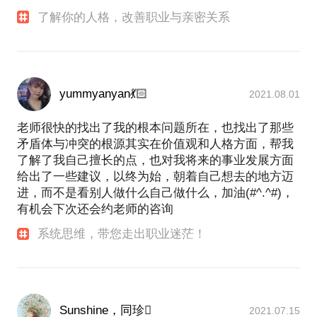
了解你的人格，改善职业与亲密关系
PS.本话题凑满6人开团，在开团前，我会安排大家进
入体验微信群，了解各自相关的问题和需求，开团时
间一般定为周末的晚上6点，我会提前建群，通知各
位！
yummyanyan💃🏻
2021.08.01
点击链接，浏览详细招募文
案： http://mp.weixin.qq.com/s/JBfAMDDOQRDEsQG04
老师很快的找出了我的根本问题所在，也找出了那些
矛盾体与冲突的根源其实在价值观和人格方面，帮我
了解了我自己擅长的点，也对我将来的事业发展方面
注：本沙盘也可以接受一对一的单独体验，分为孩子
给出了一些建议，以终为始，朝着自己想去的地方迈
的单独沙盘和家庭沙盘两种，前者可以帮助父母洞悉
进，而不是看别人做什么自己做什么，加油(#^.^#)，
孩子的内心世界，后者可以呈现整个家庭的互动模
有机会下次还会约老师的咨询
式，看到整个家庭系统中各自的位置和存在的交互问
系统思维，带您走出职业迷茫！
题，价格为500元每次，时间为1-1.5小时！具体问题
您可以预约后我们再进行详细的沟通！
儿童心理沙盘团体，洞悉孩子的内心世界，培养孩子
Sunshine，同珍
2021.07.15