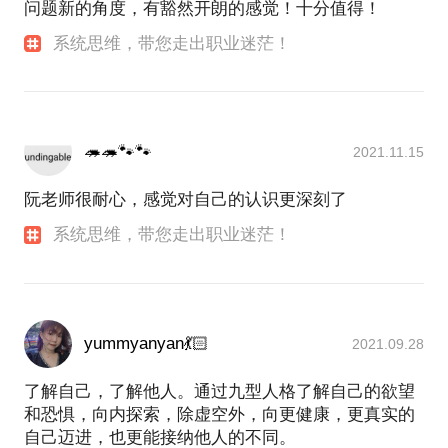
银行、农业银行、宝钢、普华永道，摩拜单车等多家
么，而别人又不能理解，就会引起纠纷，滋生内心冲
问题新的角度，有豁然开朗的感觉！十分值得！
的主题，轮到该主题时再过来参加，或者如果该主题
大型国企及500强企业提供员工性格发展与心理辅助
突，如果能根据外在实际情况恰当、灵活的改变、应
的报名人员直接可以凑满三人以上的话，我就可以提
系统思维，带您走出职业迷茫！
服务！多年来积累了上千小时的个案咨询以及团体辅
对，就可以减少冲突，就是说人与人、人与物的相互
前另找时间专门安排一场本主题的体验活动，学员也
导经验。
作用影响人本身。
可针对具体的话题，自行进行话题的组团预约，我们
团体沙盘游戏制作中的人际关系和现实生活是一样
可以具体安排一个时间，进行体验。
相信我的咨询服务，一定会给您带来满意的收获！
的，不是自己想怎样就怎样，别人有时是不能理解
暖风老师是美国欧文亚龙成长团体授证带领导师，参
🦔🦔🐾🐾
2021.11.15
的，因此，就不能不改变自己的想法和行为方式，从
鉴于心理咨询行业的特殊性，从保护来访者的隐私和
加过多年系统训练，且近几年一直在坚持带领成长团
尊重来访者的独立人格的角度，我本人不接受来访者
而达到内心平和和人际关系的协调，团体沙盘游戏的
体，有丰富的团体带领经验，至今为止，已带领过近
阮老师很耐心，感觉对自己的认识更深刻了
在此平台上的重复预约，也不会要求来访者在此平台
治愈力量也就在于此。
二十期长程成长团体，受益学员近200人；
上对我的咨询做刻意的好评，敬请了解！
第一、成员能将团体沙盘世界中所获得的人际互动成
系统思维，带您走出职业迷茫！
功经验迁移到现实生活中去，反思自己往日生活中的
您可以关注我的公众服务号:听心文化，里面有我的个
言行，促使其社会性成熟和人际关系的改善。
人文章和介绍等，以便您对我做进一步的了解！
第二、团体合作会激发每个孩子强烈的责任感，学
会“察言观色”，在“场力”的推动下不断修正自己的思
下面是我的个人工作室照片，欢迎您的到访！
yummyanyan💃🏻
2021.09.28
路，关注他人，小心谨慎地作出自己的选择。经过了
团体沙盘游戏疗法，成员也能更好地理解自己的社会
了解自己，了解他人。通过九型人格了解自己的欲望
角色和责任，更加融入到社会生活中，最终实现个体
和恐惧，向内探索，除虚空外，向更健康，更真实的
团体的成长。
自己迈进，也更能接纳他人的不同。