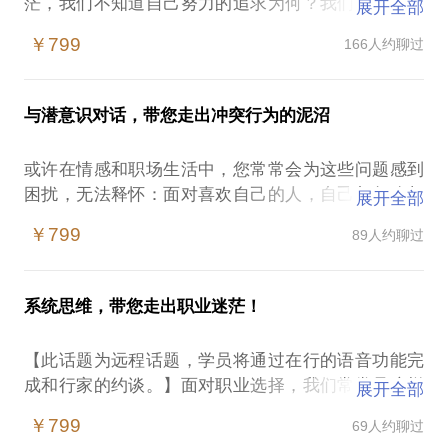
茫，我们不知道自己努力的追求为何？我们好不容易
展开全部
爬到了事业的巅峰，却倍感孤独，我们以为自己情感
￥799
166人约聊过
婚姻幸福，另一半却突然宣告分手或另有他人；这一
切的“意外”都来源于我们对自我的不了解，我们不知
道自己生而为人的意义和来到这个世界的使命，我们
与潜意识对话，带您走出冲突行为的泥沼
不知道自己内心深层的恐惧是什么？我们更不知道自
己内心的渴望与欲望是什么？我们总在迷茫与模糊中
或许在情感和职场生活中，您常常会为这些问题感到
前行...... 人格访谈帮助您找到自己的人格特质，让您
困扰，无法释怀：面对喜欢自己的人，自己却怎么都
展开全部
获得以下体验： 你的人格特质与人格地图，了解你自
喜欢不起来，而你喜欢的却永远不能好好爱你的，无
己的人格倾向； 你的职业性格优劣势分析，探寻你的
￥799
89人约聊过
法自拔，难以逃脱这样的循环；面对自己以前很喜欢
职业发展方向； 了解你的核心恐惧与内在欲望，显化
的工作，越来越疲惫，却总是不能做出选择的决定，
你所不知的潜意识行为； 找到你的人格面具，澄清你
身心煎熬；总是很想避开一种人，却总是无法避免的
的人际问题所在； 帮助你看到亲密关系的症结点，促
系统思维，带您走出职业迷茫！
遭遇，心里很不希望自己变成某个人的样子，却突然
进亲密关系的建设。
发现自己越来越像那个TA了，内心惶恐；很久以前经
【此话题为远程话题，学员将通过在行的语音功能完
历过的一些事情，岁月变迁，自己却一直无法摆脱，
PS.在选择与我见面前，请把你的问题更具体化。毕
成和行家的约谈。】面对职业选择，我们常常是这样
展开全部
内心总在不断地重复那个感觉，做着相似的梦，很想
竟一小时的谈话只能解决一个小问题。请把你的问题
自然的思维过程：我以前大学学的是什么，所以我觉
走出来，却无能为力；很想抓住一些机会，做好一些
￥799
69人约聊过
提前发给我，方便我做更精确的准备，提升见面效
得我只能找这方面的工作......我之前的行业和职业经
事情，却经常不能控制地迟到，拖延，导致丧失了很