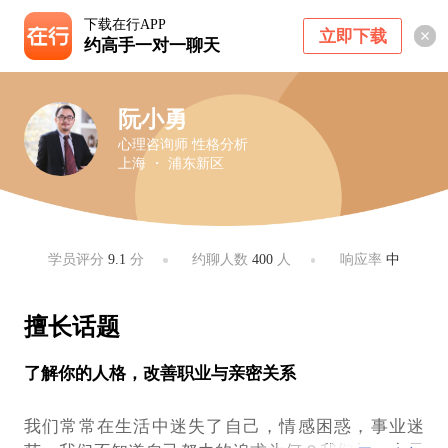
下载在行APP
立即下载
约高手一对一聊天
阮小勇
心理咨询师 性格分析
上海 ・ 浦东新区
学员评分
9.1
分
约聊人数
400
人
响应率
中
擅长话题
了解你的人格，改善职业与亲密关系
我们常常在生活中迷失了自己，情感困惑，事业迷