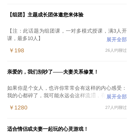
率。期待与你的见面。
历是这个，所以，我觉得我只能找这方面的工作......
多的不错的机会；体重一直在超重的状态，很想变
我没别的能力，我只会这个，所以，我觉得我只能继
美，努力减肥，却发现成效甚微，怎么也廋不下来；
【组团】主题成长团体邀您来体验
人格访谈助你找到自己的人格特质，摆脱生活与职业
续从事这方面的工作.......至于后面的三项，我们甚少
明知道事情已经做好了，却止不住地反复检查，或者
中的困境。
思考，也很少能真的想的明白。于是，若干年后，我
出现强迫洗手、强迫剥手指头等各种不同的强迫行
【注：此话题为组团课，一对多模式授课，满3人开
们常常有着这样的感叹：真没意思，做了这么多年自
为，令你不甚烦扰；通过访谈，我将为您呈现以下四
课，最多10人】
【在行郑重提示】：此话题内容仅为该行家在心理领
展开全部
己不喜欢的工作......想想真遗憾，一直没机会做自己
个部分的内容：问题行为表象；问题背后的扭曲认
以下主题均可预约：
域的的个人经验、意见或观点，仅供学员参考所用。
喜欢的事情......真羡慕那些能做自己喜欢的工作的
￥198
26人约聊过
知；扭曲认知背后的潜意识来源；明确的成长改变方
第一课：了解我们的先天人格，看到自己的核心欲望
如您或您的家人有诊疗需求，在行请您前往正规医院
人，可惜，我都不知道自己到底喜欢什么......要是当
向；结束后，我会给您一份明确的访谈总结报告，以
与恐惧；每个人天生不同，看见和了解差异，才能谈
进行就诊。本话题内容及行家观点不代表平台观点，
初我勇敢一点就好了，也许今天，我也能过上自己想
备重温并指导后续做出改变：
得上理解和接纳，才能针对性的选择适合自己的方式
过的生活.......可惜时光不再，我们不再年轻，也越来
亲爱的，我们别吵了——夫妻关系修复！
进行成长改变。
越不敢折腾了。假如，现在开始，我们用系统的思维
我在潜意识分析测验与投射游戏的带领方面有着丰富
第二课：探索我们的家族图谱，找到内心中的无形动
去重新思考我们的人生，将思维的顺序倒过来，那
如果你是个女人，也许你常常会有这样的内心感受：
的咨询经验，我将通过心理学的访谈及心理游戏的方
力之手；每个人都是家庭的产物，都活在家族成员的
么，将会发生什么神奇的改变呢？让我带着您一起，
我的心都碎了，我可能永远会这样流泪，有时觉得自
式，为您揭开冲突行为背后的潜意识症结和心理原
展开全部
影子里，我们帮您通过家谱图联结过往，获得家族的
用心理学与教练的系统思维，帮您做一次深入完整的
己在这段婚姻中，和死了没有两样；他总是不在家，
因，释放压抑已久的内在情绪。
神秘力量。
￥1280
27人约聊过
生涯教练，厘清您的人格特质与被造目的，澄清您的
就算在家，他不是对着电脑就是看电视，我们似乎生
第三课：发现自己的人际边界，探索我们无意识的人
内在价值观与核心动机，引领您为自己负一次责任，
活在两个不同的星球，他把我拒之门外；有时我觉得
PS.在选择与我见面前，请把你的问题行为具体化，
际模式；人群中我们存在着完全不同的人际模式，我
做一次不一样的职业规划。扩展阅读，点击浏览，关
自己处在这段婚姻关系中比独自一人生活还要孤独，
方便我做更精确的准备，提升见面效率，期待与你的
们通过冰山模型帮您看见行为背后的无意识动机与人
适合情侣或夫妻一起玩的心灵游戏！
于我自己在系统思维下的职业选择。
我一个人生活似乎也比这样住在一起却各不相干更容
见面。