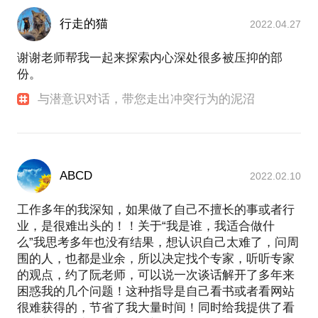
放下已有的成绩，重返职场，在中国最大的一家心理
出现的攻击、多动、内向、胆小以及人际交往困难等
同时，过程中我们将以小组打卡，完成作业的方式，
【在行郑重提示】：此话题内容仅为该行家在心理领
咨询及培训机构担任华东区EAP项目总监。
【在行郑重提示】：此话题内容仅为该行家在心理领
问题。
行走的猫
将每次的学习与领悟，带到下一周的生活中去，真正
2022.04.27
域的的个人经验、意见或观点，仅供学员参考所用。
域的的个人经验、意见或观点，仅供学员参考所用。
第五，沙盘游戏可以促进孩子身心和谐。沙盘游戏是
做到学有所用，用每一次小小的进步引发生命大大的
如您或您的家人有诊疗需求，在行请您前往正规医院
一个企业社会责任践行者：2012年，创办了益家人家
如您或您的家人有诊疗需求，在行请您前往正规医院
谢谢老师帮我一起来探索内心深处很多被压抑的部
一种心理表达技术，孩子制作的每一个场景都是其内
改变！
进行就诊。本话题内容及行家观点不代表平台观点，
庭咨询公益服务中心，是一家以服务社区家庭，建设
进行就诊。本话题内容及行家观点不代表平台观点，
份。
心的表达，通过这样一种表达，孩子的内心秩序得到
家庭和谐为目标的公益组织，服务于社区家庭，提供
梳理，人格发展得到促进，心理水平得到提高。
免费心理疏导与支持服务。 同年创办和释教育，致力
与潜意识对话，带您走出冲突行为的泥沼
参加后会有什么样的收获呢？
于线上线下相结合的教育与体验类产品创新，自主研
何为团体沙盘治疗？有什么作用？
发了多款青少年素质教育类桌面游戏，获得上海市知
1、切实改善以上提到的自己与生活各个层面的关系，
识产权专利申请！
团体沙盘就是以小组合作的方式，共同完成一副沙盘
步入全新的内在自由之旅；
的作品。
2、收获不同的人脉资源，在心灵最近的地方遇见的
ABCD
于2016年创办听心文化传播有限公司，致力于打造充
2022.02.10
我们知道，人的主观世界是由过去人生的不同体验、
人，都是会令我们感到最亲近，最接纳的人哦，很值
满爱的流动的家庭生活方式，拥有自己独立的心理工
感受、思维方式和价值观等组成的，每个人的主观世
得期待，对单身的朋友来说，也许还会有一段不错的
作室：
工作多年的我深知，如果做了自己不擅长的事或者行
界是不同的，主观上希望控制某种场面，但现实中并
姻缘哦；
业，是很难出头的！！关于“我是谁，我适合做什
一定能做好。实际上，团体沙盘和现实生活一样，不
预约须知：
我从2010年取得心理咨询师证书后，专职于心理咨询
么”我思考多年也没有结果，想认识自己太难了，问周
会只受控于自己的所思说欲，很多时候还受其他人言
1、目前该主题团体将于2018年6月2日周六晚七点开
领域，在此期间，我先后取得了国家二级心理咨询
围的人，也都是业余，所以决定找个专家，听听专家
行和外在言行的影响，比如他人的见识、想法、观念
师，精神分析师，EAP执行师，EPTP国际九型人格认
始，按主题顺序进行开展，预约的同学可以根据时间
的观点，约了阮老师，可以说一次谈话解开了多年来
及其言谈举止等。这样，在沙盘游戏中有时候不得不
证导师，美国NGH催眠师，美国儿童游戏治疗师等多
大概推算最近的体验主题。
困惑我的几个问题！这种指导是自己看书或者看网站
个领域的专业资质证书。 几年来先后为中石化、交通
改变自己做团体沙盘的想法，特别是有时候想去做什
很难获得的，节省了我大量时间！同时给我提供了看
2、您也可以在预约报名时，明确告知您希望参与体验