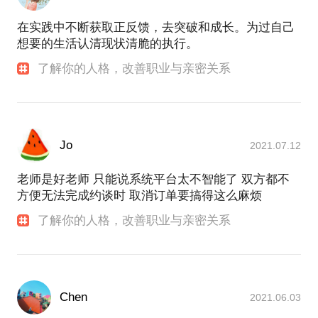
的健康人格！
在实践中不断获取正反馈，去突破和成长。为过自己
想要的生活认清现状清脆的执行。
【在行郑重提示】：此话题内容仅为该行家在心理领
域的的个人经验、意见或观点，仅供学员参考所用。
了解你的人格，改善职业与亲密关系
如您或您的家人有诊疗需求，在行请您前往正规医院
进行就诊。本话题内容及行家观点不代表平台观点，
Jo
2021.07.12
老师是好老师 只能说系统平台太不智能了 双方都不
方便无法完成约谈时 取消订单要搞得这么麻烦
了解你的人格，改善职业与亲密关系
Chen
2021.06.03