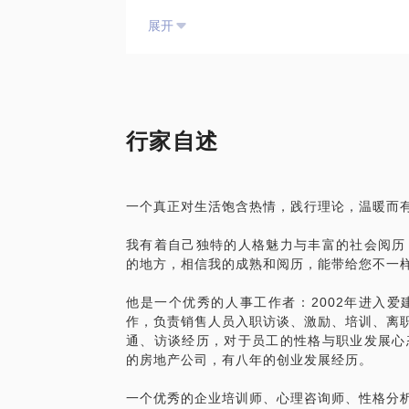
自己，还是结婚多年的老夫老妻，想化解一
题内容及行家观点不代表平台观点，平台对
预约须知：
展开
沙盘治疗对儿童心理发展有何帮助？
待您的光临，因为，这绝对是一场值得
1、目前该主题团体将于2018年6月2日
第一，沙盘游戏可以促进儿童的智力发育。
活动价格为双人价格，是两人一起来参加的
同学可以根据时间大概推算最近的体验主题
的玩具又可以促进孩子视觉发展。而触觉和
2、您也可以在预约报名时，明确告知您希
儿童智力的发展。
在无声的合作中，尽显彼此在潜意识中的关
加，或者如果该主题的报名人员直接可以凑
第二，沙盘游戏可以提升儿童的创造力。翻
门安排一场本主题的体验活动，学员也可针
放玩具就可以形成千变万化的场景，这些活
【在行郑重提示】：此话题内容仅为该行家
我们可以具体安排一个时间，进行体验。
行家自述
第三，沙盘游戏可以帮助父母了解孩子的心
供学员参考所用。如您或您的家人有诊疗需
暖风老师是美国欧文亚龙成长团体授证带领
现。利用一定的心理知识和技巧，指导老师
题内容及行家观点不代表平台观点，平台对
在坚持带领成长团体，有丰富的团体带领经
转告给家长，帮助家长更多的了解自己的孩
一个真正对生活饱含热情，践行理论，温暖而
第四，沙盘游戏可以解决孩子成长过程中出
我有着自己独特的人格魅力与丰富的社会阅历
游戏可以解决孩子出现的攻击、多动、内向
的地方，相信我的成熟和阅历，能带给您不一
第五，沙盘游戏可以促进孩子身心和谐。沙
一个场景都是其内心的表达，通过这样一种
他是一个优秀的人事工作者：2002年进入
得到促进，心理水平得到提高。
作，负责销售人员入职访谈、激励、培训、离职
通、访谈经历，对于员工的性格与职业发展心
何为团体沙盘治疗？有什么作用？
的房地产公司，有八年的创业发展经历。
团体沙盘就是以小组合作的方式，共同完成
我们知道，人的主观世界是由过去人生的不
一个优秀的企业培训师、心理咨询师、性格分析
的，每个人的主观世界是不同的，主观上希