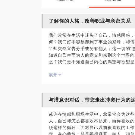
了解你的人格，改善职业与亲密关系
我们常常在生活中迷失了自己，情感困惑，
何？我们好不容易爬到了事业的巅峰，却倍
半却突然宣告分手或另有他人；这一切的“
知道自己生而为人的意义和来到这个世界的
么？我们更不知道自己内心的渴望与欲望是什么
访谈帮助您找到自己的人格特质，让您获得
展开
你自己的人格倾向； 你的职业性格优劣势
恐惧与内在欲望，显化你所不知的潜意识行
所在； 帮助你看到亲密关系的症结点，促
与潜意识对话，带您走出冲突行为的
PS.在选择与我见面前，请把你的问题更
题。请把你的问题提前发给我，方便我做更
或许在情感和职场生活中，您常常会为这些
面。
人，自己却怎么都喜欢不起来，而你喜欢的
脱这样的循环；面对自己以前很喜欢的工作
人格访谈助你找到自己的人格特质，摆脱生
定，身心煎熬；总是很想避开一种人，却总