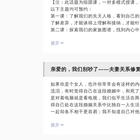
【注：此话题为组团课，一对多模式授课，
一次责任，做一次不一样的职业规划。扩展
以下主题均可预约：
的职业选择。
第一课：了解我们的先天人格，看到自己的
了解差异，才能谈得上理解和接纳，才能针
NLP执行师，拥有丰富的系统思维职业咨
第二课：探索我们的家族图谱，找到内心中
都活在家族成员的影子里，我们帮您通过家
通过NLP系统思维模型，给您定制一次高
展开
第三课：发现自己的人际边界，探索我们无
同的人际模式，我们通过冰山模型帮您看见
第四课：澄清自己的金钱观念，洞悉内心最
的金钱，很多人一生沦为金钱的奴隶，在金
亲爱的，我们别吵了——夫妻关系修
长模式呢？
第五课：呈现自己的依恋模式，勾画亲密关
如果你是个女人，也许你常常会有这样的内
有着独特的亲密舞步，我们帮您勾画出关系
流泪，有时觉得自己在这段婚姻中，和死了
第六课：表达压抑的核心需求，寻找明确的
是对着电脑就是看电视，我们似乎生活在两
呐喊着却从来没能被真正的满足，我们带您
得自己处在这段婚姻关系中比独自一人生活
第七课：暴露自己的情绪按钮，排除过往关
一起却各不相干更容易；我不知道自己对他
燃，而身边的人却很莫名，于是关系变得越
如何接近他；如果你是个男人，也许你常常
情绪的地雷。
展开
么都是错的，所以我干脆就放弃了；我躲在
第八课：分析自己的矛盾行为，找出潜意识
关在外，我是被告席上的囚犯，而她就是法
做不到的事情，我们从来都是毫无作用地寻
怎样的，于是我只好呆住不动，和她抱持距
的潜意识元凶。