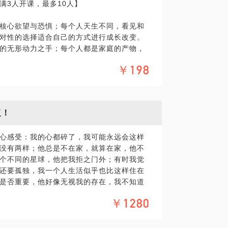
满3人开课，最多10人】
阅读，点击浏览，关于我自己在系统思维下
核心欲望与恐惧；每个人天生不同，看见和
对性的选择适合自己的方式进行成长改变。
询经验。
的无形动力之手；每个人都是家庭的产物，
谱图联结过往，获得家族的神秘力量。
效的职业规划教练。
￥198
意识的人际模式；人群中我们存在着完全不
行为背后的无意识动机与人际边界。
深处的情感渴望；人的一生离不开赖以生存
钱面前丧失尊严，这背后有着怎样的童年成
复！
系中的互动舞步；在亲密关系中每对夫妻都
心感受：我的心都碎了，我可能永远会这样
的死循环，带您走出亲密关系的泥沼。
没有两样；他总是不在家，就算在家，他不
满足需求的方式；冲突源于需求的未满足，
个不同的星球，他把我拒之门外；有时我觉
学会发现需求，表达需求。
还要孤独，我一个人生活似乎也比这样住在
系里的创伤痛点；我们总在关系中被莫名点
是否重要，他好像无视我的存在，我不知道
来越疏离，我们带您找出曾经的创伤，排除
会有这样的内心感受：和她在一起，我做什
￥1280
我的安全硬壳里，试图将她所有的愤怒评论
的认知曲解来源；每个人都会有一些知道却
官；我已经麻木了，都不知道自己的感觉是
求改变， 这一次我们带您找出控制我们行为
离；我对她而言根本不重要，我总是排在后