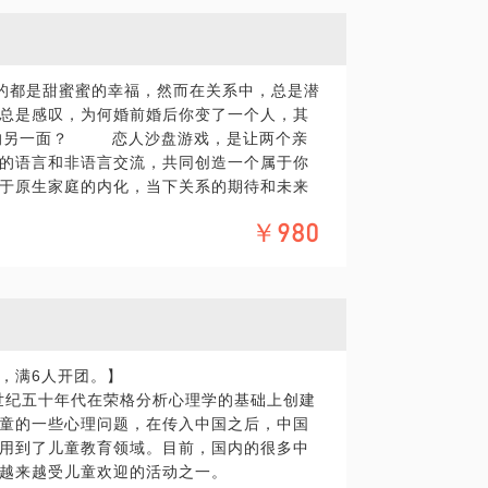
；妈的，连狗都排在我前面。我的作用就是
虚，也永远不知道爱是否还在？丰富的婚姻
方式，带您和您的另一半看到一个全新的视
想要传递的信号；每个人都会有一些反复重
都是甜蜜蜜的幸福，然而在关系中，总是潜
接，跳好婚姻的双人舞： 看到你们关系中一
的涵义，这一次我们带您解构一个清晰的梦
总是感叹，为何婚前婚后你变了一个人，其
话的沟通模式； 识别出各自在关系中的痛苦
A的另一面？ 恋人沙盘游戏，是让两个亲
破循环；发掘彼此痛处的根源，解除依恋警
第一朵幸福涟漪；我们都是自己思维的产
的语言和非语言交流，共同创造一个属于你
系的亲密与情感回应程度；
，我们送你结业的精美礼物，激起幸福的第
于原生家庭的内化，当下关系的期待和未来
享：图片是一对结婚5年的夫妻，因为孩子的
，增进伴侣间的安全感！
知、情绪、行为及潜意识层面，帮您一站式
￥980
只不过是退缩的自我满足，愉悦，停留在游
金钱的关系，与陌生人的关系，与职业的关
庭的生活，彼此的感受无法传达，互相不理
体化，并提供邮箱，我将提供相应的测试及相
多年的咨询经验整理出来的，对每个人而言
了心里彼此多年的心结，因为太太的父母对
必同时认真完成，以有效促进两小时的谈话
对精炼；
其实内心中是无比渴望获得太太的亲近和支
的婚姻一次根本性的变化，让彼此从曾经的
的方式，将每次的学习与领悟，带到下一周
PS.您将在期待中收获以下信息：了解自己和
！！！请注意：本话题必须是亲密关系中的
小小的进步引发生命大大的改变！
所爱的人对待彼此的潜意识行为方式；打开
，所以如果资料一旦发出，不接受任何理由
，满6人开团。】
在心灵的最深处，为彼此种下一个辛福的心
获得听心文化儿童沙盘活动现金抵扣券198
世纪五十年代在荣格分析心理学的基础上创建
童的一些心理问题，在传入中国之后，中国
面的关系，步入全新的内在自由之旅；
用到了儿童教育领域。目前，国内的很多中
过很多地方，但却从来未曾在同一时刻，去
在心理领域的的个人经验、意见或观点，仅
方遇见的人，都是会令我们感到最亲近，最接
越来越受儿童欢迎的活动之一。
刚刚恋爱的甜蜜新人，想看看对方合不合适
求，在行请您前往正规医院进行就诊。本话
，也许还会有一段不错的姻缘哦；