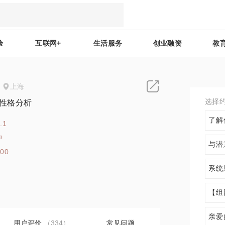
验
互联网+
生活服务
创业融资
教
上海
选择
 性格分析
了解
.1
中
与潜
400
系统
【组
亲爱
用户评价
（334）
常见问题