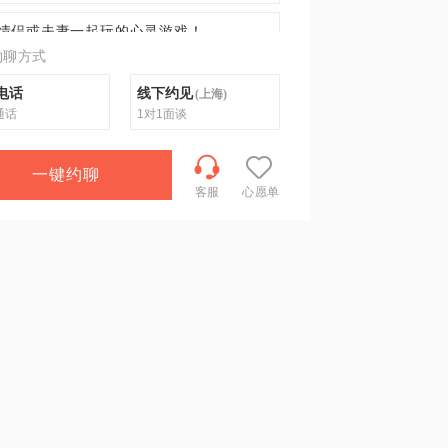
情侣或夫妻一起玩的心灵游戏！
约聊方式
：儿童心理沙盘团体邀您来体验
电话
线下约见
(
上海
)
通话
1对1面谈
一键约聊
客服
心愿单