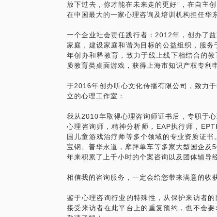
放下过去，你才能在未来走的更好”，在自主
实际上，团体沙盘和现实生活一样，不会只
在中国最大的一家心理咨询及培训机构担任华东
人言行和外在言行的影响，比如他人的见识
盘游戏中有时候不得不改变自己做团体沙盘
一个企业社会责任践行者：2012年，创办了
又不能理解，就会引起纠纷，滋生内心冲突
家庭，建设家庭和谐为目标的公益组织，服务
变、应对，就可以减少冲突，就是说人与
年创办和释教育，致力于线上线下相结合的教
团体沙盘游戏制作中的人际关系和现实生活
质教育类桌面游戏，获得上海市知识产权专利
时是不能理解的，因此，就不能不改变自己
际关系的协调，团体沙盘游戏的治愈力量
于2016年创办听心文化传播有限公司，致力
第一、成员能将团体沙盘世界中所获得的人
立的心理工作室：
自己往日生活中的言行，促使其社会性成
我从2010年取得心理咨询师证书后，专职于
第二、团体合作会激发每个孩子强烈的责任感
心理咨询师，精神分析师，EAP执行师，EP
修正自己的思路，关注他人，小心谨慎地作
国儿童游戏治疗师等多个领域的专业资质证书
成员也能更好地理解自己的社会角色和责任
宝钢、普华永道，摩拜单车等多家大型国企及5
体的成长。
年来积累了上千小时的个案咨询以及团体辅导
PS.本话题凑满6人开团，在开团前，我
相信我的咨询服务，一定会给您带来满意的收
题和需求，开团时间一般定为周末的晚上6
点击链接，浏览详细招募文案： http://mp.wei
鉴于心理咨询行业的特殊性，从保护来访者的
0JiQ
接受来访者在此平台上的重复预约，也不会要