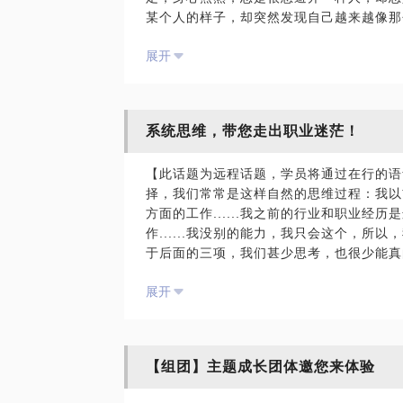
某个人的样子，却突然发现自己越来越像那
【在行郑重提示】：此话题内容仅为该行家
事情，岁月变迁，自己却一直无法摆脱，内
供学员参考所用。如您或您的家人有诊疗需
展开
梦，很想走出来，却无能为力；很想抓住一
题内容及行家观点不代表平台观点，平台对
迟到，拖延，导致丧失了很多的不错的机会
减肥，却发现成效甚微，怎么也廋不下来；
查，或者出现强迫洗手、强迫剥手指头等各
系统思维，带您走出职业迷茫！
谈，我将为您呈现以下四个部分的内容：问
知背后的潜意识来源；明确的成长改变方向
【此话题为远程话题，学员将通过在行的语
告，以备重温并指导后续做出改变：
择，我们常常是这样自然的思维过程：我以
方面的工作......我之前的行业和职业经
我在潜意识分析测验与投射游戏的带领方面
作......我没别的能力，我只会这个，所以，
谈及心理游戏的方式，为您揭开冲突行为背
于后面的三项，我们甚少思考，也很少能真
的内在情绪。
着这样的感叹：真没意思，做了这么多年自己不
展开
会做自己喜欢的事情......真羡慕那些能
PS.在选择与我见面前，请把你的问题行
到底喜欢什么......要是当初我勇敢一点
率，期待与你的见面。
活.......可惜时光不再，我们不再年轻
系统的思维去重新思考我们的人生，将思维
【在行郑重提示】：此话题内容仅为该行家
【组团】主题成长团体邀您来体验
改变呢？让我带着您一起，用心理学与教练
供学员参考所用。如您或您的家人有诊疗需
练，厘清您的人格特质与被造目的，澄清您
题内容及行家观点不代表平台观点，平台对