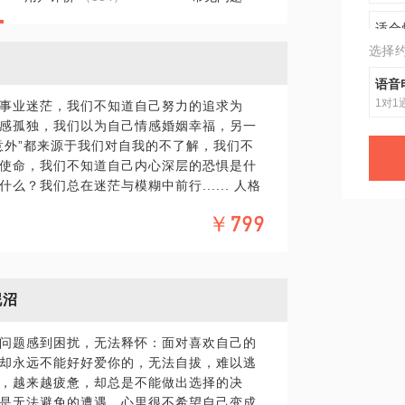
适合
选择
组团
语音
1对1
事业迷茫，我们不知道自己努力的追求为
感孤独，我们以为自己情感婚姻幸福，另一
意外”都来源于我们对自我的不了解，我们不
使命，我们不知道自己内心深层的恐惧是什
？我们总在迷茫与模糊中前行...... 人格
以下体验： 你的人格特质与人格地图，了解
￥799
分析，探寻你的职业发展方向； 了解你的核心
为； 找到你的人格面具，澄清你的人际问题
进亲密关系的建设。
泥沼
具体化。毕竟一小时的谈话只能解决一个小问
精确的准备，提升见面效率。期待与你的见
问题感到困扰，无法释怀：面对喜欢自己的
却永远不能好好爱你的，无法自拔，难以逃
，越来越疲惫，却总是不能做出选择的决
活与职业中的困境。
是无法避免的遭遇，心里很不希望自己变成