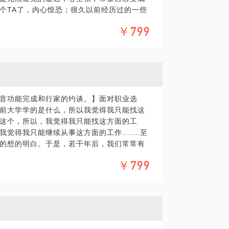
个TA了，内心惶恐；很久以前经历过的一些
在心理领域的的个人经验、意见或观点，仅
心总在不断地重复那个感觉，做着相似的
求，在行请您前往正规医院进行就诊。本话
￥799
些机会，做好一些事情，却经常不能控制地
话题内容不予担保，烦请知悉。
；体重一直在超重的状态，很想变美，努力
明知道事情已经做好了，却止不住地反复检
种不同的强迫行为，令你不甚烦扰；通过访
题行为表象；问题背后的扭曲认知；扭曲认
；结束后，我会给您一份明确的访谈总结报
音功能完成和行家的约谈。】面对职业选
前大学学的是什么，所以我觉得我只能找这
历是这个，所以，我觉得我只能找这方面的工
有着丰富的咨询经验，我将通过心理学的访
我觉得我只能继续从事这方面的工作.......至
后的潜意识症结和心理原因，释放压抑已久
的想的明白。于是，若干年后，我们常常有
喜欢的工作......想想真遗憾，一直没机
￥799
做自己喜欢的工作的人，可惜，我都不知道自己
为具体化，方便我做更精确的准备，提升见面效
就好了，也许今天，我也能过上自己想过的生
，也越来越不敢折腾了。假如，现在开始，我们用
的顺序倒过来，那么，将会发生什么神奇的
在心理领域的的个人经验、意见或观点，仅
的系统思维，帮您做一次深入完整的生涯教
求，在行请您前往正规医院进行就诊。本话
的内在价值观与核心动机，引领您为自己负
话题内容不予担保，烦请知悉。