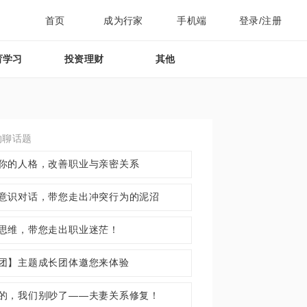
首页
成为行家
手机端
登录/注册
育学习
投资理财
其他
约聊话题
你的人格，改善职业与亲密关系
意识对话，带您走出冲突行为的泥沼
思维，带您走出职业迷茫！
团】主题成长团体邀您来体验
的，我们别吵了——夫妻关系修复！