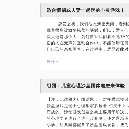
面，孩子、房子和她的家人都排在我的前面
适合情侣或夫妻一起玩的心灵游戏！
把钱拿回家，所以不知怎么我最后变得很空
情感咨询经验，让我使用有效的工具及对话
第九课：解构一个清晰的梦境，释放潜意识
恋爱之初，我们彼此亲密无间，看到的
角，走出伤痛与愤怒，重新寻找到情感的联
复或记忆犹新的梦，但我们都很少去正视梦
藏着很多被激情掩盖的缺憾，所以，爱人们
直在出现的恶性循环，勾画出曾经的恶毒对
境，解开内心千千结。
实人还是那个人，为何曾经我们看不见T
画像，打破循环，看到彼此的依恋需要，打
第十课：建构自己的积极信念，激起生活中
密的人在无声的互动合作中，不能使用任何
报系统的触发按钮； 有效度量彼此婚姻关
物，换个角度看世界，也许什么都变得不同
们自己的亲密画卷，在过程中，尽显彼此对
一朵涟漪。
的互动模式，还原一个真实的彼此。案例分
EFT情绪疗法，专注亲密关系的裂痕修复
团体将透过丰富的心理学工具和方法，在认
展开
出生引发了系列的问题，过程中先生想要的
改善与父母的关系，与亲密爱人的关系，与
戏的生活里，而太太却在努力地创造属于家
PS：在选择与我见面前，请把你的问题具
系，与自己的关系，这些都是暖风老师根据
解，心生抱怨，同时结束后的分享，也打开
关详细的系列问卷内容，请您与您的伴侣务
都是非常重要且必须处理的普遍性问题，绝
先生的不满意而导致了先生的失望与退缩，
效果，相信这样的一次对话，将带给您和您
同时，过程中我们将以小组打卡，完成作业
组团：儿童心理沙盘团体邀您来体验
持的，这一刻，彼此都流下了幸福的眼泪。
痛苦纠缠的模式中彻底远离，价值远超价格
的生活中去，真正做到学有所用，用每一次
所爱的人对于生活的深层思考；了解自己和
两个人同时到场。因涉及到资料的产权价值
【注：此话题为组团话题，一对多模式授课
彼此的心门，创建坦诚和信任的亲密交流；
的取消预约，切记！学员约见并评论后，可
沙盘游戏是瑞士心理学家多拉卡·尔夫于上
锚，永久珍藏；
元。
参加后会有什么样的收获呢？
而成的。沙盘游戏创建之初主要用于解决儿
1、切实改善以上提到的自己与生活各个层
的心理学者进行了进一步开发，使之逐渐应
我们一起做过很多事情，玩过很多游戏，去
【在行郑重提示】：此话题内容仅为该行家
2、收获不同的人脉资源，在心灵最近的地
小学、幼儿园都配备了沙盘游戏设备，成为
到彼此内心的最深处，情侣沙盘，不管您是
供学员参考所用。如您或您的家人有诊疗需
纳的人哦，很值得期待，对单身的朋友来说