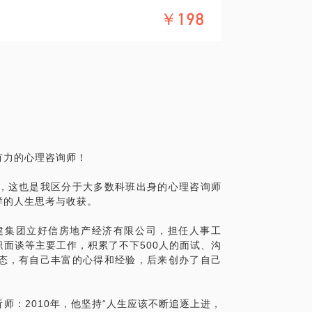
些心里的积怨，走向更深的亲密，我们都期
话题内容不予担保，烦请知悉。
￥198
你们一起来探索的勇敢者游戏。 注：此
周六晚七点开始，按主题顺序进行开展，预约的
触摸沙子可以促进孩子触觉发展，各种颜色
游戏！
。
视觉的发展又会促进大脑的发育，进而促进
望参与体验的主题，轮到该主题时再过来参
系模式和内在动力！
满三人以上的话，我就可以提前另找时间专
动沙子就可以制作不同形状的山川河流，摆
对具体的话题，自行进行话题的组团预约，
动对儿童创造力的提升无疑有很大的帮助。
在心理领域的的个人经验、意见或观点，仅
理。孩子制作的沙盘正是孩子内心状态的展
求，在行请您前往正规医院进行就诊。本话
导师，参加过多年系统训练，且近几年一直
就可以了解孩子的心理，并可以把这种心理
话题内容不予担保，烦请知悉。
验，至今为止，已带领过近二十期长程成长
子。
有力的心理咨询师！
现的一些问题。在专业老师的指导下，沙盘
，这也是我区分于大多数科班出身的心理咨询师
、胆小以及人际交往困难等问题。
样的人生思考与收获。
盘游戏是一种心理表达技术，孩子制作的每
表达，孩子的内心秩序得到梳理，人格发展
爱建集团立好信房地产经济有限公司，担任人事工
面谈等主要工作，积累了不下500人的面试、沟
态，有自己丰富的心得和经验，后来创办了自己
一副沙盘的作品。
同体验、感受、思维方式和价值观等组成
师：2010年，他坚持“人生应该不断追逐上进，
望控制某种场面，但现实中并一定能做好。