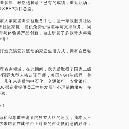
创业多年，毅然选择放下已有的成绩，重返职场，
受控于自己的所思说欲，很多时候还受其他
区EAP项目总监。
、想法、观念及其言谈举止等。这样，在沙
的想法，特别是有时候想去做什么，而别人
益家人家庭咨询公益服务中心，是一家以服务社区
，如果能根据外在实际情况恰当、灵活的改
于社区家庭，提供免费心理疏导与支持服务。 同
人、人与物的相互作用影响人本身。
育与体验类产品创新，自主研发了多款青少年素
是一样的，不是自己想怎样就怎样，别人有
申请！
的想法和行为方式，从而达到内心平和和人
也就在于此。
于打造充满爱的流动的家庭生活方式，拥有自己独
际互动成功经验迁移到现实生活中去，反思
熟和人际关系的改善。
心理咨询领域，在此期间，我先后取得了国家二级
，学会“察言观色”，在“场力”的推动下不断
TP国际九型人格认证导师，美国NGH催眠师，美
出自己的选择。经过了团体沙盘游戏疗法，
。 几年来先后为中石化、交通银行、农业银行、
，更加融入到社会生活中，最终实现个体团
00强企业提供员工性格发展与心理辅助服务！多
经验。
会安排大家进入体验微信群，了解各自相关的问
获！
点，我会提前建群，通知各位！
xin.qq.com/s/JBfAMDDOQRDEsQG04
隐私和尊重来访者的独立人格的角度，我本人不
求来访者在此平台上对我的咨询做刻意的好评，