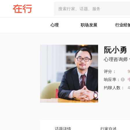
心理
职场发展
行业经
阮小勇
心理咨询师
评分：
9
响应率：
约聊人数：
话题详情
行家自述