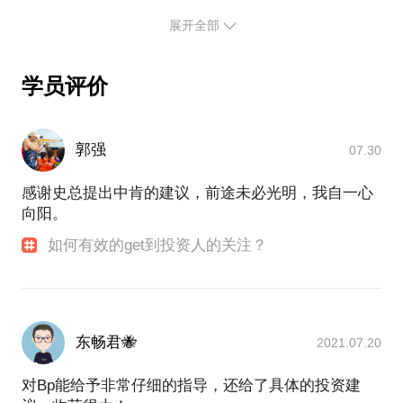
英特尔等大赛评委等。
展开全部
关注阶段：种子~A左右的项目，主要关注方向：人工
智能、大数据、企业服务、文化消费。
鉴于之前比较笼统，现会将需求分解为更多细分的话
学员评价
题，有利于更精准地帮助到大家；
另外创业邦是个一线的创业服务平台，我也可以根据
项目的发展需要，提供些免费服务：
郭强
07.30
如PR、推荐参加各类顶级的创业大赛、推荐给大企
业、推荐给垂直领域的投资人（免费FA）、
感谢史总提出中肯的建议，前途未必光明，我自一心
推荐给Bangcamp（加速成长营）、推荐给各地的政
向阳。
府（拿到实际的政策奖励和产业支持）等等
如何有效的get到投资人的关注？
工欲善其事，必先利其器；创业不易，略尽绵薄之
力，还望笑纳~
东畅君🐝
2021.07.20
对Bp能给予非常仔细的指导，还给了具体的投资建