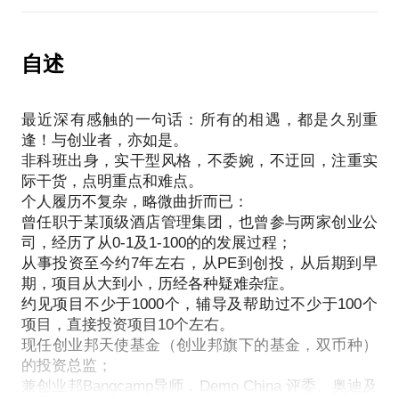
投资、大企业战略投资
实，可以包装一些，但不捏造不浮夸
机构投资人看项目的评估标准：行业方向、产品、团
我能帮助的是：
队、数据等，不同阶段的项目的侧重点也有所不同
自述
梳理BP逻辑，解决商业计划书中的逻辑混乱、主次不
专业投资人的联系渠道：邮箱直连、FA、各大项目平
明、结构不完整等问题
台、创业孵化器等
BP写作的技巧和要点，分享优秀的BP案例，解决商
最近深有感触的一句话：所有的相遇，都是久别重
如何敲投资人的门：BP的重要性及BP模板分享
业计划书中常见的语言表述不当、信息片面缺失、歧
逢！与创业者，亦如是。
义较多，理解困难等问题
非科班出身，实干型风格，不委婉，不迂回，注重实
初稿完成后，跟进的修改意见，包括运营数据的调
际干货，点明重点和难点。
整、商业模式的梳理、团队的展示、融资信息等等，
个人履历不复杂，略微曲折而已：
直至完稿
曾任职于某顶级酒店管理集团，也曾参与两家创业公
司，经历了从0-1及1-100的的发展过程；
从事投资至今约7年左右，从PE到创投，从后期到早
P.S 若已有BP，可提前发我，我会把问题标出来，再
期，项目从大到小，历经各种疑难杂症。
一对一沟通；另外看项目需要，可免费提供一些尽所
约见项目不少于1000个，辅导及帮助过不少于100个
项目，直接投资项目10个左右。
现任创业邦天使基金（创业邦旗下的基金，双币种）
的投资总监；
兼创业邦Bangcamp导师，Demo China 评委、奥迪及