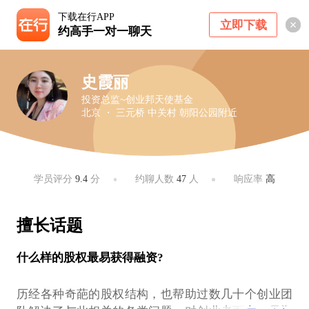
下载在行APP
立即下载
约高手一对一聊天
史霞丽
投资总监~创业邦天使基金
北京 ・ 三元桥 中关村 朝阳公园附近
学员评分
9.4
分
约聊人数
47
人
响应率
高
擅长话题
什么样的股权最易获得融资?
历经各种奇葩的股权结构，也帮助过数几十个创业团