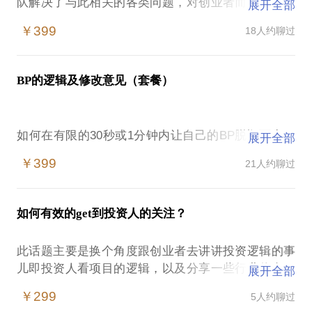
队解决了与此相关的各类问题，对创业者而言，早期
展开全部
股权结构的问题重视度不够，后期的隐患却极大，项
￥399
18人约聊过
目发展越大越快，股权结构可能是助力，也可能是桎
梏，很多高速成长的项目都验证了这点。
我能帮助创业团队的是：
BP的逻辑及修改意见（套餐）
早期创业者的股权分配问题
早期创业者的股权激励问题
解析投资人最厌烦的股权结构
如何在有限的30秒或1分钟内让自己的BP脱颖而出，
展开全部
如何低成本的优化股权结构
被投资人一眼相中，很考验创业者的逻辑和表现力；
针对性的精准分析，提出相应的调整意见，在调整过
￥399
21人约聊过
在不了解这个项目之前，商业计划书是融资的第一道
程中，推荐合适的法律机构
门槛，也是敲门砖；
既不是浮夸内容，也不是详尽的技术描述，更不是虚
P.S 由于股权结构各不一样，各有优劣，情况略有不
如何有效的get到投资人的关注？
构的数据，投资人注重的是实实在在的对项目了解及
同，可根据实际情况，提前将资料发我，研究后一一
对未来发展的趋势的判断；
此话题主要是换个角度跟创业者去讲讲投资逻辑的事
写在回答之前的建议：1. 建议BP的撰写人是创始人
儿即投资人看项目的逻辑，以及分享一些行业信息，
展开全部
（本人），至少BP逻辑一定是自己完成的，美化或补
以便于更好的触达合适的机构投资人
充资料另算；2. 建议扬长避短，根据自己的项目现
￥299
5人约聊过
投资机构的属性分类及关注点：产业投资、专业财务
状，适当性的调整不同内容的占比；3. 建议内容属