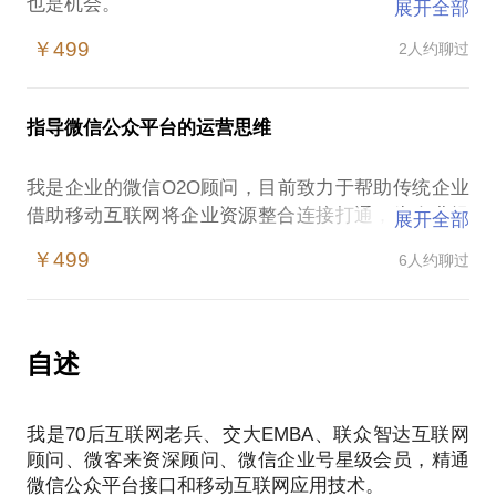
也是机会。
展开全部
如何抓住机会，用O2O的方法整合传统企业各方面资
￥499
2人约聊过
源，获得用户占领市场？
如何借助微信的力量更好的服务用户及资源打通？
你有很好的资源、机会、想法，如何行成可执行的落
指导微信公众平台的运营思维
地方案？
如何连接你的用户，提升用户价值，从而创造企业及
我是企业的微信O2O顾问，目前致力于帮助传统企业
品牌价值？
借助移动互联网将企业资源整合连接打通，为企业提
展开全部
我想我们可以交朋友，共同讨论，将互联网思维和传
供O2O、移动互联网咨询服务，形成“互联网+”的O2O
￥499
6人约聊过
落地方案。曾实施洋河1号、国大药房、海尔、雷迪波
尔、轩净汽车、锦江旅游等O2O项目。
或许你建立了微信公众平台，却不能很好的发挥它的
作用；在这些方面，相信我能为你提供帮助，我愿与
自述
你交流分享微信营销、运营等方面的经验和案例。
我之前做过微信运营思维的培训，也可以将其PPT分
我是70后互联网老兵、交大EMBA、联众智达互联网
享给你！
顾问、微客来资深顾问、微信企业号星级会员，精通
P.S. 在选择与我见面前，请把你的问题更具体化。毕
微信公众平台接口和移动互联网应用技术。
竟一小时的谈话只能解决一个小问题。请把你的问题