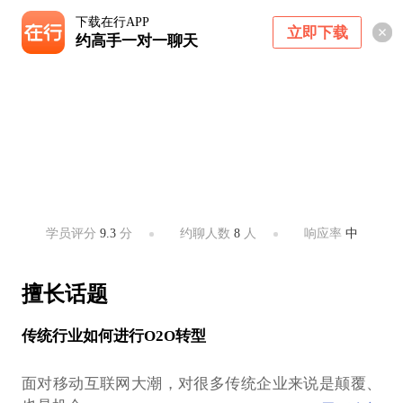
下载在行APP
立即下载
约高手一对一聊天
范辉
企业O2O顾问
上海 ・ 上海
学员评分
9.3
分
约聊人数
8
人
响应率
中
擅长话题
传统行业如何进行O2O转型
面对移动互联网大潮，对很多传统企业来说是颠覆、