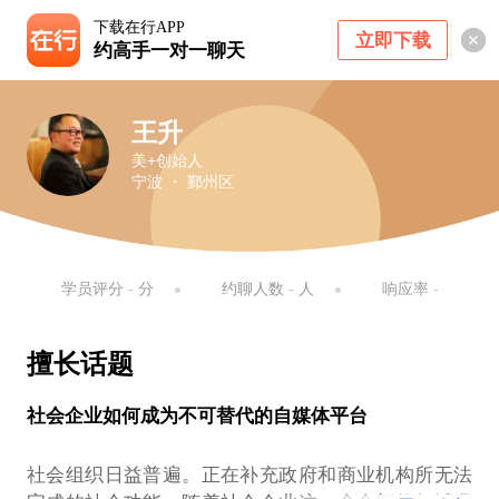
下载在行APP
立即下载
约高手一对一聊天
王升
美+创始人
宁波 ・ 鄞州区
学员评分
-
分
约聊人数
-
人
响应率
-
擅长话题
社会企业如何成为不可替代的自媒体平台
社会组织日益普遍。正在补充政府和商业机构所无法