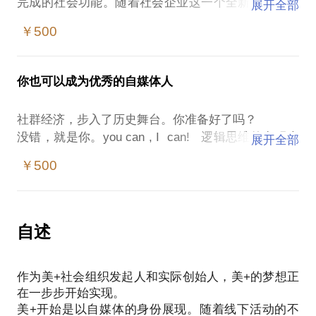
完成的社会功能。随着社会企业这一个全新的领域吸
展开全部
引越来越多的有志青年投身于此，社会企业如何有效
￥500
运营困惑了无数有责任心，有爱心的创业家或成功企
业家。
我们试图从企业开始由传统经济领域转型成为互联网
你也可以成为优秀的自媒体人
+的过程中找到一些蛛丝马迹，让你更加直接地了解
社会企业的未来。从逻辑上分析，社会组织模型完全
社群经济，步入了历史舞台。你准备好了吗？
可以植入到传统经营行为中来。我们需要点亮这种可
没错，就是你。you can , I can! 逻辑思维的出现也
展开全部
预见性的努力成为企业创新的阿拉神灯。
不是偶然的。互联网的环境下的信息对称和快速发
在这个话题中，我将与你分享独特的经营之道，成就
￥500
达，正在推动很多商业模式被巅覆。无论你是一个企
你的独角兽社会企业。
业主，或是一个创业者，还是一个还未走出校门的大
PS：约见我之前请把你的问题具体化，这样我的建议
学生，自媒体社群经济就在你的身边。每天都会有大
量的微信公众号内容冲击你的眼帘。越来越多的拥有
自述
好的内容的自媒体不断感染着你，你一定会寻思，世
界到底是怎么了？正如有句话所言：需要改变的不是
作为美+社会组织发起人和实际创始人，美+的梦想正
世界，而是你！
在一步步开始实现。
那么，只要你对自媒体感到陌生，让你觉得一切到了
美+开始是以自媒体的身份展现。随着线下活动的不
需要用自媒体武装你自已的时刻，那么，来吧，您可