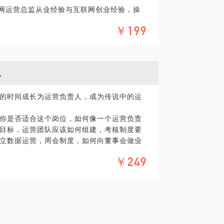
联网运营总监从业经验与互联网创业经验，操
目情况，与自己的职业背景。本人具备一些
的爆款。拥有对10个以上的互联网项目运营方
介绍给学员。但特此声明，本人不以盈利为
￥199
创办互联网运营观察微信公众号“扳手”，知
准备好项目背景材料。
人
的时间成长为运营负责人，成为传说中的运
你是否适合这个岗位，如何像一个运营负责
目标，运营团队应该如何组建，考核制度要
立数据运营，周会制度，如何向董事会做业
户增长，圈子里那些莫名其妙的英文缩写SE
￥249
A，LBS，ARRPU，CTR，BR .........
，电商，新零售，O2O，广告，培训，还是
互联网化，都可以快速帮你以运营负责人的视