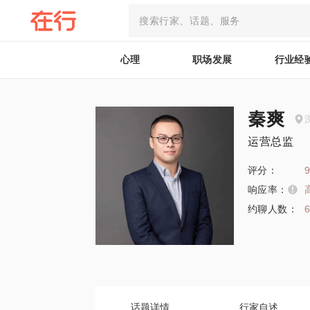
心理
职场发展
行业经
秦爽
运营总监
评分：
9
响应率：
约聊人数：
话题详情
行家自述