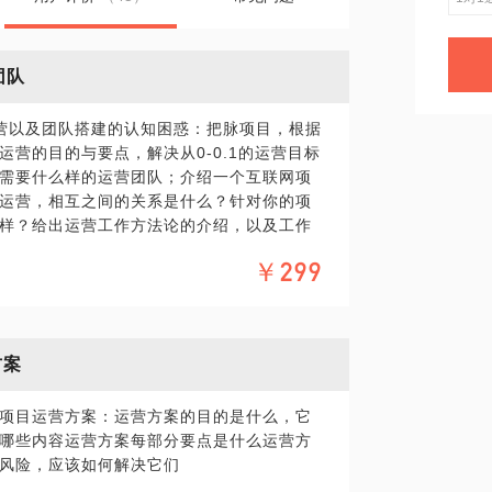
团队
营以及团队搭建的认知困惑：把脉项目，根据
营的目的与要点，解决从0-0.1的运营目标
需要什么样的运营团队；介绍一个互联网项
运营，相互之间的关系是什么？针对你的项
样？给出运营工作方法论的介绍，以及工作
岗位有哪些？每个岗位具体是做什么的？如
￥299
于项目会给出具体建议，并且解惑答疑；如
认知的功底？一个好的BP应该怎么向投资人表
是什么？在这个环节会站在商业模式的角
“成本的边际效应”，以及什么样的运营策略
方案
项目运营方案：运营方案的目的是什么，它
开始，组建运营团队，最高完成100万用户的
哪些内容运营方案每部分要点是什么运营方
互联网运营方法理解较深，《互联网运营的本
风险，应该如何解决它们
好评！