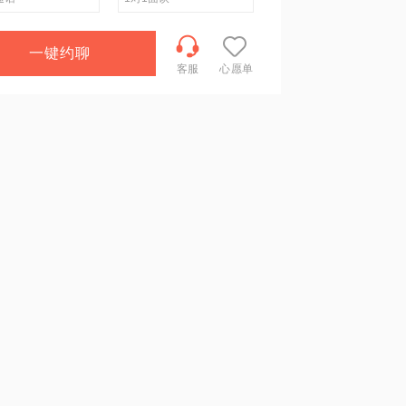
一键约聊
客服
心愿单