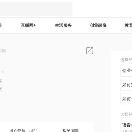
验
互联网+
生活服务
创业融资
教
深圳
选择
创业
.4
高
如何
69
如何
选择
语音
用户评价
（45）
常见问题
1对1