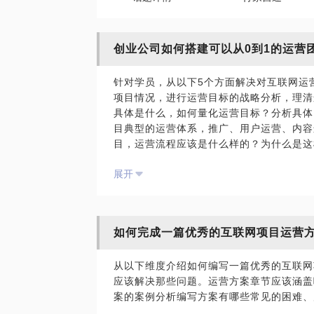
创业公司如何搭建可以从0到1的运营
针对学员，从以下5个方面解决对互联网运
项目情况，进行运营目标的战略分析，理清运
具体是什么，如何量化运营目标？分析具体
目典型的运营体系，推广、用户运营、内容
目，运营流程应该是什么样的？为什么是这
方法的答疑；一个互联网项目，运营相关的
展开
何招聘到这些人才？如何识别运营人才？基
何在你的BP中更好的展示你对互联网运营
述运营部分的内容；互联网项目运营的本质
度，帮你审视你的项目在运营环节是否具备
如何完成一篇优秀的互联网项目运营
才能支撑你的互联网商业模式。
从以下维度介绍如何编写一篇优秀的互联网
经历了3个互联网项目从0到1的过程，从零
应该解决那些问题。运营方案章节应该涵盖
积累，以及100万以上的爆款销售额。对
案的案例分析编写方案有哪些常见的困难、
质是营销工业化》等原创干货广受运营圈子