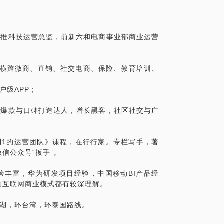
业经历，连续创业者，7年前转型互联网营销
个互联网项目从0到1的过程，从零开始，组
00万用户规模，打造多款单品100万以上销
加推科技运营总监，前新六和电商事业部商业运营
腾讯众创空间空间运营讲师，在行行家，扳
前加推科技运营总监，上市公司电商事业部总
营的本质是营销工业化》。
验，横跨微商、直销、社交电商、保险、教育培训、
户级APP；
，爆款与口碑打造达人，增长黑客，社区社交与广
到1的运营团队》课程，在行行家。专栏写手，著
信公众号“扳手”。
验丰富，华为研发项目经验，中国移动BI产品经
C的互联网商业模式都有较深理解。
海湖，环台湾，环泰国路线。