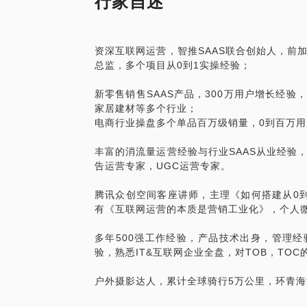
行家自述
本人技术出身，前华为技术经理，14年从
领域，成为一个资深互联网运营，经历了3
建运营团队，总计做到3000万业务流水，5
资深互联网运营，智推SAAS联合创始人，前
售额的爆款。对互联网运营方法理解较深，
总监，多个项目从0到1实操经验；
手科技创始人，智推SAAS联合创始人，
监，华为BT项目经理，著有：《互联网运
新零售销售SAAS产品，300万用户增长经
家居建材等多个行业；
电商行业操盘多个单品百万级销量，0到百万用
丰富的消流量运营经验与行业SAAS从业经验
告运营专家，UGC运营专家。
腾讯众创空间客座讲师，主理《如何搭建从0
有《互联网运营的本质是营销工业化》，个人微
多年500强工作经验，产品技术出身，管理经
验，熟悉IT&互联网企业全盘，对TOB，TO
户外摄影达人，累计全球骑行5万公里，环青