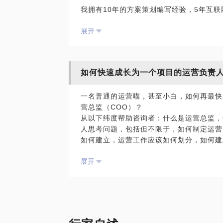
我拥有10年的方案策划编写经验，5年互
注意事项：请学员在约之前简单介绍一下项
盘过百万级APP，以及单款SKU销量过万
互联网圈子资源，包括运营人力资源，可以
展开
案策划的经验，是兼职的运营方案咨询商，
目的，请自行按需对接，以免引起尴尬。
乎专栏写手。
如果是带着方案编写任务的问题，请在约前
如何快速成长为一个项目的运营负责
一名普通的运营喵，甚至小白，如何再最快
营总监（COO）？
从以下纬度帮助咨询者：什么是运营总监，
人思考问题，包括但不限于，如何制定运营
如何建立，运营工作应该如何划分，如何建
务汇报，各个部分的重点是什么？什么是用
展开
O，ASO，SEM，DUA，SKU，PV，CPS，CP
是什么意思，他们的关系是什么。
同时，你可以讲一下你的项目，无论是社交
TOB的SAAS，企业服务，甚至传统行业
角给你提出工作建议。