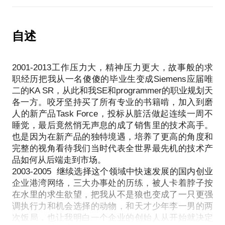
潜意识动力
生了IT产业和互联网产业，5G和IoT的发展要求企业
重新开始选择。
（2）找到自我在叙事结构中的位置，需要的资源和能
必须基本数字化能力，这就是Big Data和AI的发展土
我愿意与你分享的内容包括：
量，盟友和障碍
壤，未来的企业和个人数字化程度越高，在竞争中也
自述
项目营销实战经验；
（3） 探索导师的出现，预期改变
就具备降维打击的优势，今日头条和拼多多在红海中
（4） 建立行动指南清单
的崛起，直接印证了机器智能的强大。如果未来一定
2001-2013工作压力大，精神压力更大，故事般的求
是机器化的世界，为什么不早日争取成为掌握机器的
英雄之旅是约瑟夫 坎贝尔大师探索了远古神话后，提
职经历把我从一名傻傻的毕业生变成Siemens应届唯
人。
二的KA SR，从此和我SE和programmer的职业规划天
出的完整的神话故事中的共同奥秘、影响了无数现代
我目前在清华大学姚期智院士（图灵奖唯一华人）的
各一方。咬牙坚持买了所有专业的书籍啃，加入到磨
人，他被人也被誉为人类心灵哲学家和心理学家。
图灵研究院投资的Fintech公司做Co-founder，做
人的新产品Task Force，投标从脏活做起连续一周不
ML&NLP领域的创业，产品半年来已经服务十多家主
睡觉，最后竟然悄无声息的成了销售里的技术高手。
CBT是现代心理学的主流理论，几乎应用在所有的寻
流金融机构。
也是因为在新产品的独特境遇，培养了更高的角度和
求改变的来访者身上。
如果你还在择业或者寻找专业方向，我可以提供最快
完整的视角看待我们当时代表全世界最先机的技术产
和直接的选择，看看你是否适合从事AI产业
品如何从后端走到市场。
如果你已经在AI产业，寻找落地的场景和应用，我可
2003-2005 继续选择这个领域中快速发展的国内创业
以帮你做基本的行研，毕竟国内顶级投行的分析师我
企业港湾网络，三大办事处的历练，被人卡着脖子按
认识很多
在水里的求生欲望，把我从不是狼也变成了一只更强
调执行力和机会选择的动物，和天才少年李一男的两
如果您是企业创始人，寻找好的技术partner、销售VP
次饭局，也让我明白一个企业的创始人从开始就决定
或者BD负责人，我可以试试帮你找到国内外合适的