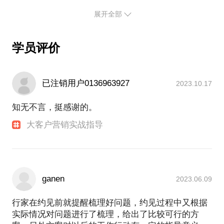
了企业的命运。
人。
展开全部
2005-2013 作为863子课题实验网项目负责人，成功
如果你是企业的高管，我可以帮你对接AI独角兽和数
组织国产TD-SCDMA标准的城市实验网落地，也深刻
据巨无霸的投资。
理解了政府的产业选择逻辑和产学研之间的组织和推
如果你需要搭建自己的AI团队，可以到我们的AI训练
学员评价
动，在最后决定命运的3G招标中，我们项目小组取得
营选拔合适的架构、算法、coding等技术人才。
了比市场所有机构分析师预期多5%的份额，当期增加
PS.在选择与我见面前，请认真选择你的问题。毕竟
公司收入15亿。在后面所有的项目中，我连续4年保
一小时的交流只能解决一个小问题。请把你的问题提
已注销用户0136963927
2023.10.17
持项目不败，迫使全球主要竞争对手4年更换3波人。
2013-2015 在跨国企业第一次全球组建的vertical团
知无不言，挺感谢的。
队，负责所有北方的云业务。我也尽力尽心，可惜终
究无法找到落地的办法，成本高的本质预示注定无法
大客户营销实战指导
持续，我选择了放弃。
2015 开始个人创业、第一次组队的小伙伴在2017早
已拿到了上亿的投资，自己的投资也有走到B轮的。
我有21年TMT从业和创业经验，期间曾经服务多家世
界500强公司、国内上市公司、创业企业。目前专注
ganen
2023.06.09
于个人和家庭成长，社会组织的发展等
我第一份工作服务于世界最大的通信设备制造商西门
行家在约见前就提醒梳理好问题，约见过程中又根据
子公司，作为公司跨部门团队Task Force成员，参与
实际情况对问题进行了梳理，给出了比较可行的方
了国内最早的数通产品市场推广及公司内部业务流程