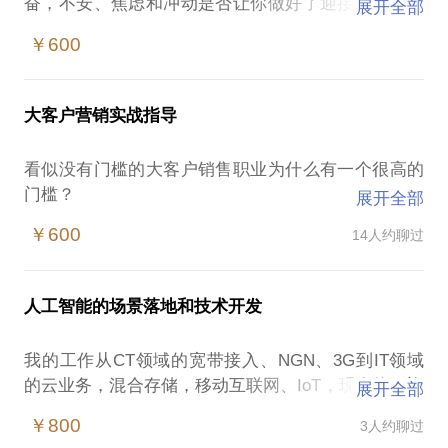
奋，不安、焦虑和冲动是否让你做好了迎接重大挑战
展开全部
的变化，那么让我陪你一起经历一场英雄之旅的探索
￥600
适合对象： 从校园踏入社会，开始历练新的社会角
色。稳定的自我结构开始发生变化。新的环境和变化
大客户营销实战指导
的内外部发展动机、他人期待和自我预期、技能和资
源与结果和目标，群体关系和自我关系都发生了系统
看似没有门槛的大客户销售职业为什么有一个很高的
变化，逃避和对抗不再有效，探索新的道路的职场人
门槛？
展开全部
在这样的情况下，企业销售、市场人员容易遭遇：
探索历程： 采用OH卡牌技术，结合心理学的精神动
￥600
14人约聊过
抓不住项目销售的阶段重点是什么；
力学、存在主义流派，用叙事和表达方式去历程经典
不知道决定大客户销售成败的关键是什么。
的Joseph Campbell的12阶段的普通人改变之旅，通
选择客户和分配资源的失衡
过CBT进程发展、显现来访者心中1-2个自动化思维和
人工智能的场景落地和技术开发
缺乏足够的管理工具，事必躬亲
消极信念，建立1-3个初步的行动指南，开启自我改变
从项目做到管理者，缺乏大局观
的英雄之旅
我的工作从CT领域的宽带接入、NGN、3G到IT领域
我在营销和销售领域有十几年大客户销售经验，有多
的云业务，混合存储，移动互联网、IoT，现在终于迎
展开全部
年不败和单项目签单过亿的辉煌业绩，这其中有很多
目标达成：
来了信息产业的终极之战，量子计算和AI。本质上的
个人的努力和不放弃，但是也有很多现在看是注定发
￥800
3人约聊过
（1）通过OH卡牌技术，破除我们心中的防御，寻找
世界数字化浪潮从通信业务开始发展，汇聚的信息诞
生的事情，希望我的经验可以帮助你快速成长，或者