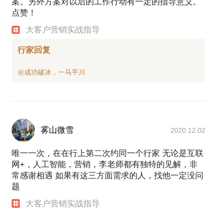
案。另外方案对以后的工作行动有一定的指导意义。
的建立，熟悉跨国公司的架构及市场销售。
点赞！
接下来加盟的技术创业企业港湾网络在4年内销售额突
大客户营销实战指导
破12个亿，我主要负责地方的产品推广和市场渠道，
但最终公司2次冲击纳斯达克失败后被华为公司收购。
行家回复
在国内的上市公司中兴通讯，我作为项目负责人，参
与过国家863课题，个人单项目最大签单金额1.2亿，
并连续4年保持竞标项目全部成功。其中某项目作为公
司最佳商业实践案例，接待过多个国际客户的参观及
考察。最后我的一份打工履历是跨国企业Netapp的云
项目。
在工作的旅程结束后，我选择了创业，做过手机游
雾山微雪
2020.12.02
戏、天使投资人、众筹咨询和设计、金融同业平台、
金融和医疗创新、AI NLP方向的创业。
唯一一次，在在行上第二次约同一个行家 无论是互联
进入人生下半段、我现在主要关注个人和家庭的身心
网+，人工智能，营销，李老师都有独特的见解，非
发展，为更多人提供帮助。
常感谢相遇 如果有这三方面需求的人，找他一定没问
工作、生活都是认识自己的一面镜子。观察别人，总
题
大客户营销实战指导