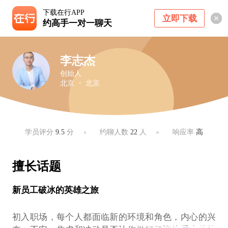
下载在行APP
立即下载
约高手一对一聊天
李志杰
创始人
北京 ・ 北京
学员评分
9.5
分
约聊人数
22
人
响应率
高
擅长话题
新员工破冰的英雄之旅
初入职场，每个人都面临新的环境和角色，内心的兴