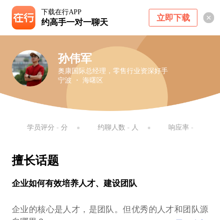
下载在行APP
立即下载
约高手一对一聊天
孙伟军
奥康国际总经理，零售行业资深好手
宁波 ・ 海曙区
学员评分
-
分
约聊人数
-
人
响应率
-
擅长话题
企业如何有效培养人才、建设团队
企业的核心是人才，是团队。但优秀的人才和团队源