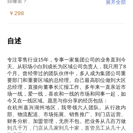
自哪里？
展开全部
随着企业发展，对人才的需求越来越大，从十人内团
￥298
队到百人团队，如何建设，如何高效运转？能战斗的
后备人才又该如何培养？
如果你在人才培养或是团队建设方面有疑惑，相信我
能够为你提供帮助。实体零售行业是最倚重于人才、
自述
团队的行业之一，我在其中浸淫15年，在杭州期间，
曾经
专注零售行业15年，专事一家集团公司的业务直到今
带领六人团队，囊括所有工作，把业务从几百万做到
天。从职场小白到成长为区域公司负责人，我只用了8
几千万，门店从几家扩展到几十家，直管员工从几十
个月。曾经带过的团队伙伴中，多人成为集团公司重
人增长到几百人。后在上海，将直管门店从60几家拓
要部门和重要区域的总经理。自己最高职位做到大区
展到近两百家，业务从一个多亿到近四亿。千人团队
总经理，直接向董事长汇报工作。多年来一直亲近市
一种风格，激情热忱奋进，成为同行第一。
场一线，爱一线，喜欢和一线的市场和同事一起，如
在这个话题中，能与你分享的内容包括：
今又在一线区域。愿意与你分享的经历包括：
如何建立完善有效的人才培养机制；
在杭州嘉兴湖州地区，我带领六人团队。从行政内
如何有效地进行团队管理；
部、物流配送、市场拓展、销售推广、到门店运营、
企业高速发展期间，如何确保团队与企业和业务同步
财务分析、加盟管理，无所不包。把业务从几百万做
到几千万，门店从几家到几十家，直管员工从几十人