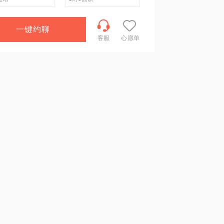
一键约聊
客服
心愿单