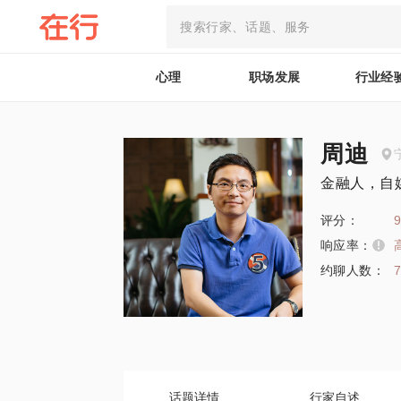
心理
职场发展
行业经
周迪
金融人，自
评分：
9
响应率：
约聊人数：
话题详情
行家自述