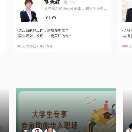
胡晓红
武汉
某汽车新能源公司HRD，职业生涯咨询
师
￥599
·
适合我的好工作，到底在哪里？
·
了解
·
职业规划，发现一个更美好的你！
·
与潜
36
人约聊过
•
评分
9.4
400