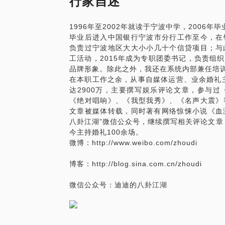
行家自述
酒店如何选择？
怎样可以避免双方因为婚庆而出现矛盾。
1996年至2002年就读于宁波中学，2006
毕业后进入中国银行宁波市分行工作至今，在
负责过宁波地区大大小小几十个信贷项目；与
工活动，2015年成为专职团委书记，负责组
品牌形象。除此之外，我还在系统内部兼任培
在本职工作之余，从事自媒体运营、业余婚礼主
达2900万，主要撰写娱乐评论文章，参与
《绝对唱响》、《我型我秀》、《名声大震》
文章被媒体转载，同时著有网络惊悚小说《血
八卦江湖”微信公众号，继续撰写相关评论文章
今主持婚礼100余场。
微博：http://www.weibo.com/zhoudi
博客：http://blog.sina.com.cn/zhoudi
微信公众号：迪迪的八卦江湖