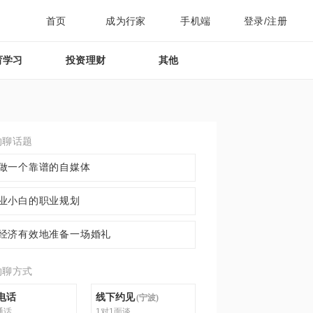
首页
成为行家
手机端
登录/注册
育学习
投资理财
其他
约聊话题
做一个靠谱的自媒体
业小白的职业规划
经济有效地准备一场婚礼
约聊方式
电话
线下约见
(
宁波
)
通话
1对1面谈