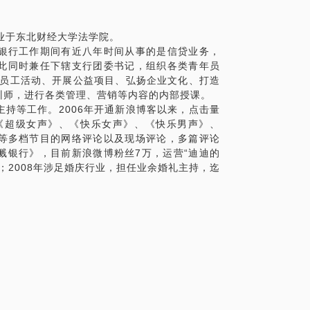
年毕业于东北财经大学法学院。
银行工作期间有近八年时间从事的是信贷业务，
此同时兼任下辖支行团委书记，组织各类青年员
织员工活动、开展公益项目、弘扬企业文化、打造
训师，进行各类管理、营销等内容的内部授课。
持等工作。2006年开通新浪博客以来，点击量
过《超级女声》、《快乐女声》、《快乐男声》、
等多档节目的网络评论以及现场评论，多篇评论
溅银行》，目前新浪微博粉丝7万，运营“迪迪的
；2008年涉足婚庆行业，担任业余婚礼主持，迄