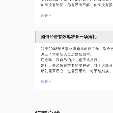
你有没有迷茫，你有没有不解，你有没有摸
我，在，银，行，到底能干嘛？未来会如何
展开
来，从业9年的银行工作者，我，来跟你聊
初入银行业需具备哪些条件？
前半年我最应该做什么？
未来的职业道路在哪些？
如何经济有效地准备一场婚礼
薪资，收入如何计算？
这行的利与弊？是否适合你？
我于2008年从事兼职婚礼司仪工作，迄今
见证了太多新人走进婚姻殿堂。
而今年，我自己的婚礼也正式举行。
婚礼，是爱情最重要的里程碑，对于大部分
婚礼需要用心，也需要用钱，对于结婚族，
个问题。
展开
我碰到过太多人，草率地将婚礼完结，而留
殊不知，对于我们的爱情，一个完美的婚礼
那么，我将告诉你：
结婚前需要准备什么？
如何选择婚庆？
如何经济有效？