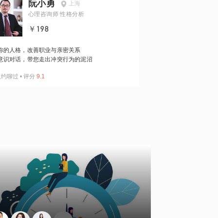
阮小勇
上海
心理咨询师 性格分析
￥198
你的人格，改善职业与亲密关系
意识对话，带您走出冲突行为的泥沼
人约聊过
•
评分
9.1