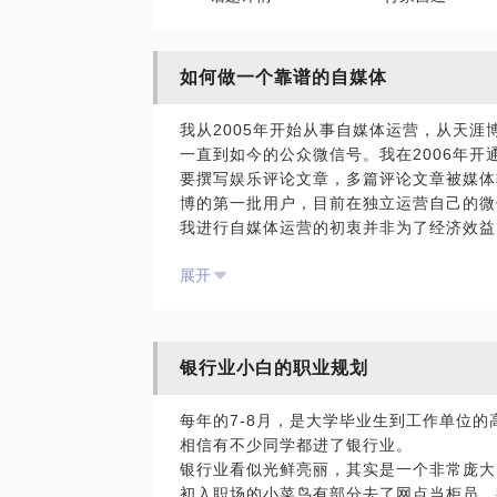
如何做一个靠谱的自媒体
我从2005年开始从事自媒体运营，从天
一直到如今的公众微信号。我在2006年开
要撰写娱乐评论文章，多篇评论文章被媒体
博的第一批用户，目前在独立运营自己的微
我进行自媒体运营的初衷并非为了经济效益
不断地写，后续就有了一些小小的影响力。
展开
如果你希望给自己创造一个自我表达的空间
力，以及这些影响力可以用来做什么，我们
趣，我们也可聊下如何推广，如何提升影响
银行业小白的职业规划
每年的7-8月，是大学毕业生到工作单位的
相信有不少同学都进了银行业。
银行业看似光鲜亮丽，其实是一个非常庞大
初入职场的小菜鸟有部分去了网点当柜员，