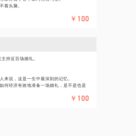
不着头脑。
？
￥100
一聊：
已主持近百场婚礼。
人来说，这是一生中最深刻的记忆。
如何经济有效地准备一场婚礼，是不是也是
￥100
下小小的遗憾。
是留给自己最好的回忆。