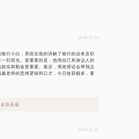
2016.03.13
的银行小白，系统全面的讲解了银行的业务及职
茫一扫而光。更重要的是，他用自己和身边人的
的踏实和勤奋更重要。最后，周老师还会帮我总
佩服老师的思维逻辑和口才，今日收获颇多，要
多联系😁
2015.12.28