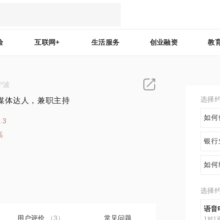
验
互联网+
生活服务
创业融资
教
宁波
选择
媒体达人，兼职主持
如何
.3
高
银行
7
如何
选择
语音
用户评价
（3）
常见问题
1对1