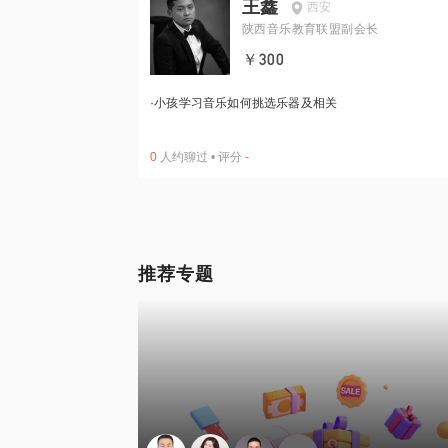
王鑫
西安
陕西音乐教育联盟副会长
￥300
·
小孩学习音乐如何挑选乐器及相关
0
人约聊过
•
评分
-
推荐专题