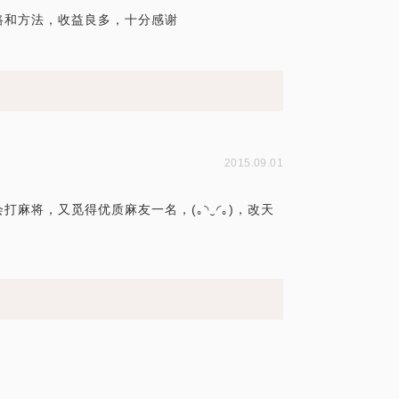
路和方法，收益良多，十分感谢
2015.09.01
麻将，又觅得优质麻友一名，(｡◝‿◜｡)，改天