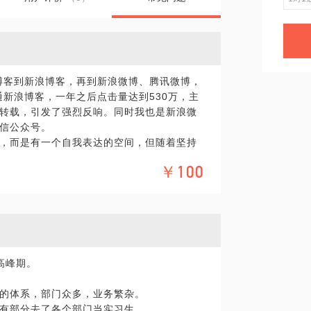
涯博客到新浪博客，再到新浪微博、腾讯微博，
通新浪博客，一年之后点击量达到530万，主
转载，引发了强烈反响。同时我也是新浪微
信公众号。
，而是有一个自我表达的空间，但随着坚持
￥100
，那么如何持续地生产内容，如何产生影响
可以一起聊下；而若你对自媒体运营感兴
力。
高峰期。
的体系，部门众多，业务繁杂。
有部分去了各个部门当实习生。