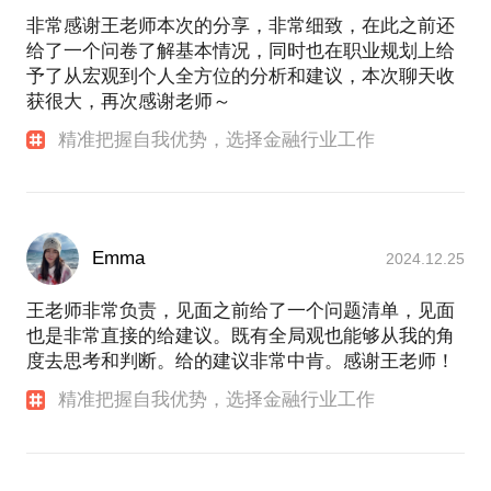
部）、家族办公室（牛根生先生的家族对冲基金
非常感谢王老师本次的分享，非常细致，在此之前还
持健康？
Shining Fund、中东欧最大的私人资本集团PPF）、
给了一个问卷了解基本情况，同时也在职业规划上给
10) 如何在失业期间，面对自己怀疑、失落、嫉妒、
大型央企（中信集团全资子公司中信建设）、大型私
予了从宏观到个人全方位的分析和建议，本次聊天收
沮丧、压抑的心态？
营企业（联想控股旗下现代农业食品的投资运营平台
获很大，再次感谢老师～
——佳沃集团）；从覆盖行业的角度而言，拥有境内
请找我聊一聊。我能针对你的情况，提出合理建议，
精准把握自我优势，选择金融行业工作
境外农业、食品、大消费、基础设施、矿业等多个行
给出新的方案，启发你的思路，如果合适的话，也会
业的投融资经验、多元化的人脉互动；特别是在过去
介绍行业、职场的资源给你。自助者天助之，与你共
的一年，帮助佳沃集团与其战略股东（亚洲综合财
勉。
团）进行在可替代蛋白领域的第二增长曲线的探索，
在植物基、发酵基、培养基等各个技术领域在大中华
Emma
2024.12.25
地区储备了一批优秀的可投资项目，对于整个生态链
的关键人员和机构比较熟悉，也致力于全球知名可替
王老师非常负责，见面之前给了一个问题清单，见面
代蛋白明星企业进入中国的商业落地的操盘
也是非常直接的给建议。既有全局观也能够从我的角
度去思考和判断。给的建议非常中肯。感谢王老师！
第二个就是，自己保持对商业世界、新的生命科学、
食品科技的前沿的关注，参见我的微信公号“树洞旅
精准把握自我优势，选择金融行业工作
程”以及知识星球“观世界做投资”；
第三个就是，我始终认为如今的年轻人面临的来自世
界、来自中国整个社会的挑战是巨大的，如何面对职