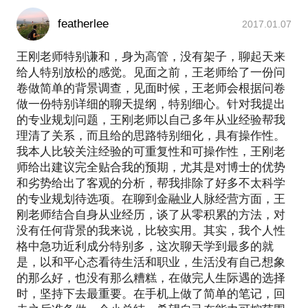
featherlee
2017.01.07
王刚老师特别谦和，身为高管，没有架子，聊起天来
给人特别放松的感觉。见面之前，王老师给了一份问
卷做简单的背景调查，见面时候，王老师会根据问卷
做一份特别详细的聊天提纲，特别细心。针对我提出
的专业规划问题，王刚老师以自己多年从业经验帮我
理清了关系，而且给的思路特别细化，具有操作性。
我本人比较关注经验的可重复性和可操作性，王刚老
师给出建议完全贴合我的预期，尤其是对博士的优势
和劣势给出了客观的分析，帮我排除了好多不太科学
的专业规划待选项。在聊到金融业人脉经营方面，王
刚老师结合自身从业经历，谈了从零积累的方法，对
没有任何背景的我来说，比较实用。其实，我个人性
格中急功近利成分特别多，这次聊天学到最多的就
是，以和平心态看待生活和职业，生活没有自己想象
的那么好，也没有那么糟糕，在做完人生际遇的选择
时，坚持下去最重要。在手机上做了简单的笔记，回