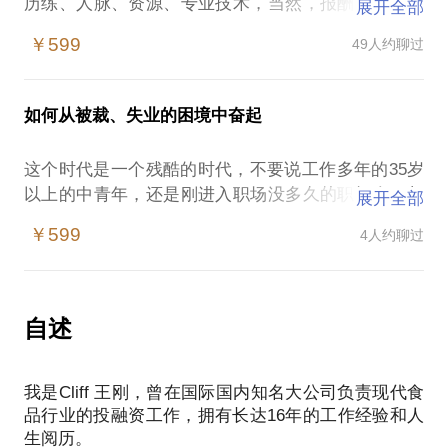
历练、人脉、资源、专业技术，当然，报酬也是极大
展开全部
的。但金融行业的细分领域种类繁多，创投基金、对
￥599
49人约聊过
冲基金、投资银行、跨国企业的战略投资部、大型央
企的海外投资部，每个领域都有其不同工作特点和回
报特点。
如何从被裁、失业的困境中奋起
如果你是毕业没多长时间的职场新人：
如何选择一份适合自己并且为将来奠定长远基础的金
这个时代是一个残酷的时代，不要说工作多年的35岁
融类工作？
以上的中青年，还是刚进入职场没多久的职场人，都
展开全部
是否要考取类似CPA、CFA之类的专业认证考试？如
在时刻面临着企业经营情况的恶化，从而出现被裁、
何在繁忙的工作中考证？
￥599
4人约聊过
失业的结果。当这种结果降临在自己的头上时，你的
在金融行业工作要注意什么样的特点？
心情是如何的？当最初的逃离职场、躺平的心态持续
如何进行有效的Self-learning, 才能让自己的青春年华
几个月甚至一年以后，想要重返职场的努力总是被浇
不致虚度？
一头冷水的时候，你的心态又是如何？
自述
如何在金融职场中积累有效的人脉？
我真实地经历过这样一个过程，在刚开启40岁的人生
如果你是正考虑跳槽换工作的职场经验人士：
我是Cliff 王刚，曾在国际国内知名大公司负责现代食
阶段的时候，因为公司业务重组，被裁而失业；我曾
如何转换专业选择一份金融类工作？
品行业的投融资工作，拥有长达16年的工作经验和人
短暂地气馁甚至怀疑过自己，但最终通过自己一定的
如何将自己之前的经验与目前的金融类工作结合在一
生阅历。
策略，以及一定的自律和实践，一年七个月之后，我