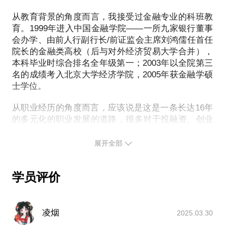
起？
以创新总监的职位重返职场，而且还是在一家大型的
如何将自己的家庭生活状态（单身或两人世界或拖家
从教育背景的角度而言，我接受过金融专业的科班教
跨国央企的总部。如果你想回答以下问题（这些问题
带口）完美地和自己的工作结合在一起？
育。1999年进入中国金融学院——一所九家银行董事
往往在你的失业期间，经常在不经意的时刻扰乱你的
会办学、由前人行副行长/前证监会主席刘鸿儒任首任
如何进行有效的Self-learning, 才能让自己的职场竞争
心情），包括不限于：
院长的金融类高校（后与对外经济贸易大学合并），
力之刃永远闪耀？
本科毕业时综合排名全年级第一；2003年以全院第三
1) 如何衡量转岗和被裁两种选择？
名的成绩考入北京大学经济学院，2005年获金融学硕
经历十余载多元化金融职场洗礼，深刻理解国内与国
士学位。
2) 如何在被裁后，重新确立自己的人生目标（包括职
际金融市场的融合又区别方式，亲身感受国际金融市
业目标和生活目标）？
场诡谲奇幻的跌宕起伏，与身边年轻人数载的规划交
从职业经历的角度而言，应该说是这是一条长达16年
3) 多长的休息期是可以被接受的？
流，总结出层层递进的分析框架——“三步式”教练式
的多元化的职业发展的道路，很多对于投融资、创业
4) 围绕自己的目标，应该系统做些什么样的准备？
咨询辅导：
的经验，更重要地是对于适时转型的人生道路而言，
5) 为了拿到心目中的职业机会，如何重新武装自己？
第一步：精准把握自己的优势，认识到自己的劣势，
我是有很多的思考的，十分高兴现在能有这样一个机
展开全部
6) 如何在失业期间，“有效累积”自己的工作经验，使
想明白自己最想要什么
会与大家来分享我的这些思考。
得在面对面试官的挑战的时候，完全有理有据？
第二步：如何结合目前的工作、学业与经验，抓住最
7) 如何在失业期间，不失去甚至持续经营好自己的职
归纳起来，有这样三个特点
学员评价
好的契机，实现转型
场人脉？
一个就是综合性的背景使我看待事物、看待挑战，有
第三步：指导指定系统化转型方案，指明时间节点和
不一样的思维框架，从这个思维框架出发，可能做事
8) 如何在一次一次的面试中做好复盘，尽早结束面
阶段目标，指导自己日常工作学习
的方法就不同，经常有事半功倍的效果。从企业类型
试，重返职场？
凌烟
2025.03.30
早日开启第一步，便是向自己的梦想前行了一大步。
而言，曾就职于大型跨国企业（宝洁公司战略规划
9) 如何在失业期间，让自己的心智得到锻炼？身心保