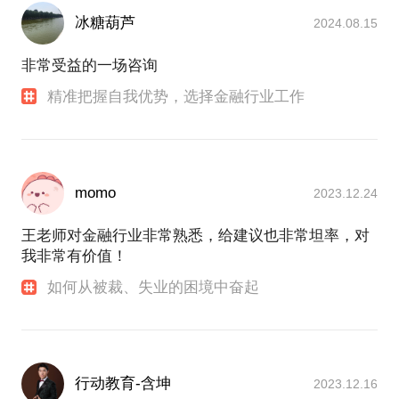
业领域的职场敏捷思考至关重要。我对职场规划领域
冰糖葫芦
2024.08.15
有自己独到的见解，只有在深刻掌握金融理论知识的
基础之上，切身体会过金融领域不同细分行业的工作
非常受益的一场咨询
环境、强度、市场特点、收益风险，才能对此形成较
精准把握自我优势，选择金融行业工作
为全面的分析框架。我也热爱与年轻人分享这些体验
和感悟，多次与母校的学弟学妹们，经常与身边各行
业的年轻人进行职业规划交流，从大家就业后的反馈
中获得极大的心理成就感，且从中改进自己的分析框
架。
momo
2023.12.24
以下图片是我给来访的沙特、韩国的产业投资人讲解
王老师对金融行业非常熟悉，给建议也非常坦率，对
相关跨境合作的投资架构
我非常有价值！
如何从被裁、失业的困境中奋起
行动教育-含坤
2023.12.16