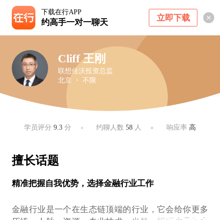
下载在行APP
立即下载
约高手一对一聊天
Cliff 王刚
联想佳沃投资总监
北京 ・ 不限
学员评分
9.3
分
约聊人数
58
人
响应率
高
擅长话题
精准把握自我优势，选择金融行业工作
金融行业是一个在生态链顶端的行业，它会给你更多